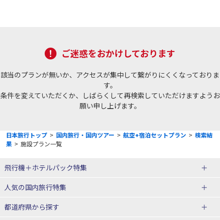
ご迷惑をおかけしております
該当のプランが無いか、アクセスが集中して繋がりにくくなっておりま
す。
条件を変えていただくか、しばらくして再検索していただけますようお
願い申し上げます。
日本旅行トップ
>
国内旅行・国内ツアー
>
航空+宿泊セットプラン
>
検索結
果
>
施設プラン一覧
飛行機＋ホテルパック特集
赤い風船ダイナミックパッケージ
ＪＡＬで行く飛行機+ホテルパック
人気の国内旅行特集
（飛行機+ホテルパック）
東京ディズニーリゾート®への旅
ユニバーサル・スタジオ・ジャパ
都道府県から探す
ＡＮＡで行く飛行機+ホテルパック
出張パック
ンへの旅