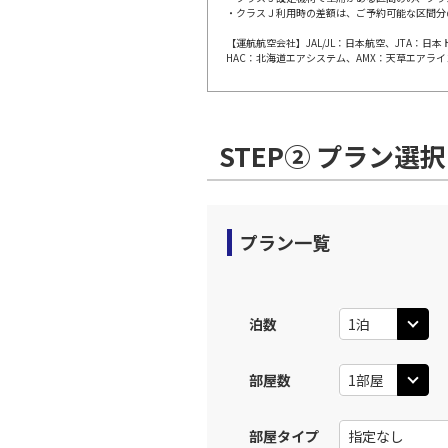
・クラスＪ利用時の差額は、ご予約可能な区間分
上記航空便のクラスJを利
【運航航空会社】JAL/JL：日本航空、JTA：
HAC：北海道エアシステム、AMX：天草エアライ
JAL184
小松
08:
乗継便あり
STEP② プラン選択
上記航空便のクラスJを利
JAL186
小松
11:
乗継便あり
プラン一覧
上記航空便のクラスJを利
泊数
JAL186
小松
11:
乗継便あり
部屋数
上記航空便のクラスJを利
部屋タイプ