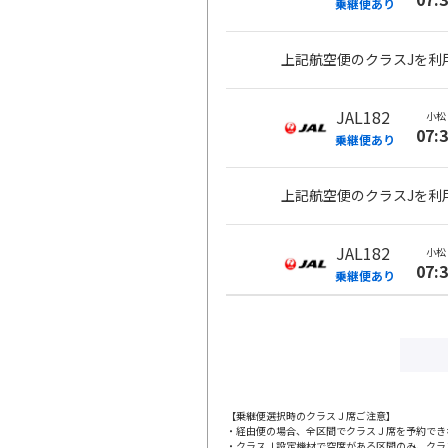
乗継便あり
上記航空便のクラスJを利
JAL182
小松
07:
乗継便あり
上記航空便のクラスJを利
JAL182
小松
07:
乗継便あり
上記航空便のクラスJを利
JAL184
小松
08:
乗継便あり
【乗継便選択時のクラスＪ席ご注意】
・経由便の場合、全区間でクラスＪ席を予約でき
・クラスＪ設定機材で空席がある区間のみ、クラ