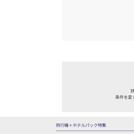
18:
乗継便あり
上記航空便のクラスJを利
JAL190
小松
18:
乗継便あり
上記航空便のクラスJを利
条件を変
飛行機＋ホテルパック特集