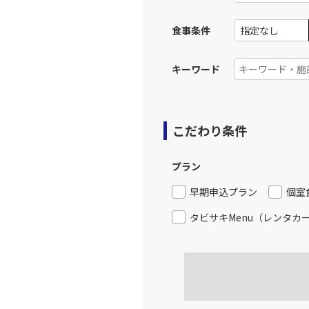
JAL188
小松
食事条件
14:
乗継便あり
キーワード
上記航空便のクラスJを利
JAL188
小松
こだわり条件
14:
乗継便あり
プラン
上記航空便のクラスJを利
早期申込プラン
個室
JAL188
小松
タビサキMenu（レンタカ
14:
乗継便あり
上記航空便のクラスJを利
JAL190
小松