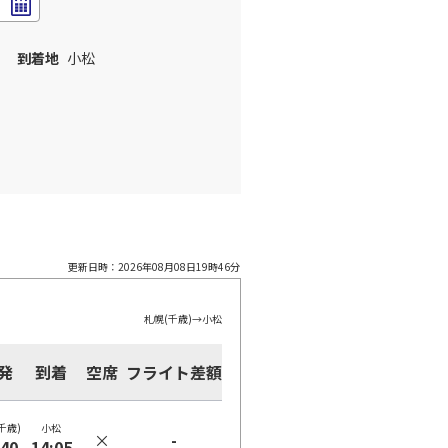
到着地
小松
更新日時：
2026年08月08日19時46分
札幌(千歳)
→
小松
発
到着
空席
フライト差額
千歳)
小松
×
-
:40
14:05