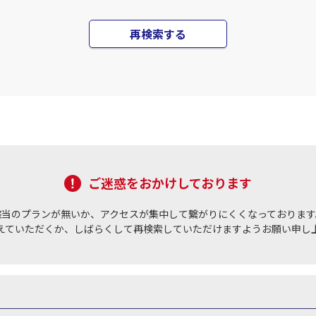
×
-
35
22:10
17
乗継便あり
再検索する
×
-
用する
上記航空便のクラスJを
JAL522
札幌(千歳)
札幌(
×
-
35
22:20
17
乗継便あり
×
-
用する
上記航空便のクラスJを
ご迷惑をおかけしております
該当のプランが無いか、アクセスが集中して繋がりにくくなっております
えていただくか、しばらくして再検索していただけますようお願い申し