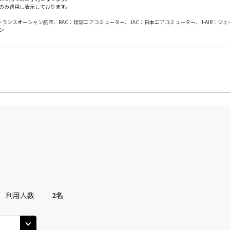
のみ適用し表示しております。
×
-
用する
上記航空便のクラスJを
日本トランスオーシャン航空、RAC：琉球エアコミューター、JAC：日本エアコミューター、J-AIR：ジ
ン
JAL512
札幌(千歳)
札幌(
×
-
50
14:15
14
乗継便あり
×
-
用する
上記航空便のクラスJを
JAL512
札幌(千歳)
札幌(
×
-
05
16:00
14
乗継便あり
×
-
用する
上記航空便のクラスJを
JAL514
札幌(千歳)
札幌(
○
選択中
05
15:05
15
乗継便あり
利用人数
2
名
×
-
用する
上記航空便のクラスJを