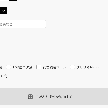
JAL516
札幌(千歳)
札幌(
×
-
45
18:15
16
乗継便あり
×
-
用する
上記航空便のクラスJを
JAL516
札幌(千歳)
札幌(
×
-
45
19:15
16
乗継便あり
×
-
用する
上記航空便のクラスJを
食
お部屋で夕食
女性限定プラン
タビサキMenu
JAL518
札幌(千歳)
札幌(
ー）付
×
-
45
20:15
17
乗継便あり
×
-
用する
上記航空便のクラスJを
こだわり条件を追加する
JAL520
札幌(千歳)
札幌(