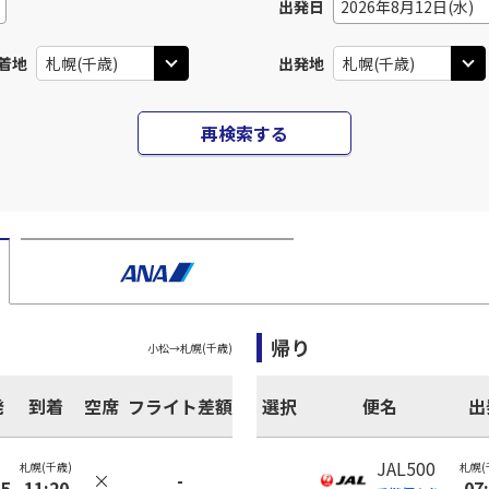
出発日
2026年8月12日(水)
着地
出発地
再検索する
帰り
小松
→
札幌(千歳)
発
到着
空席
フライト差額
選択
便名
出
JAL500
札幌(千歳)
札幌(
×
-
35
11:20
07