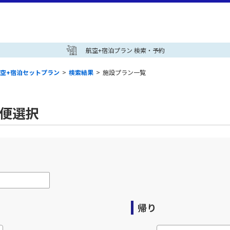
航空+宿泊プラン 検索・予約
空+宿泊セットプラン
>
検索結果
>
施設プラン一覧
空便選択
帰り