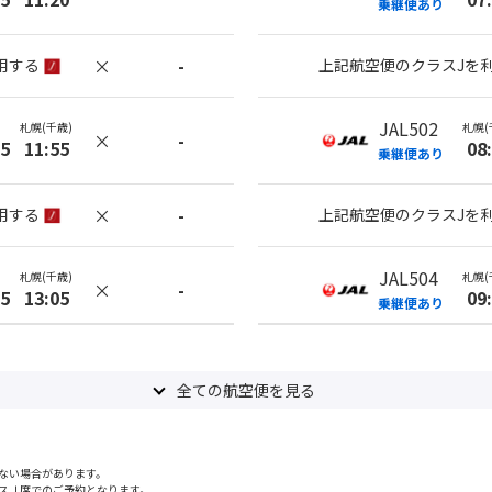
乗継便あり
×
-
用する
上記航空便のクラスJを
JAL502
札幌(千歳)
札幌(
×
-
35
11:55
08
乗継便あり
×
-
用する
上記航空便のクラスJを
JAL504
札幌(千歳)
札幌(
×
-
35
13:05
09
乗継便あり
×
-
用する
上記航空便のクラスJを
全ての航空便を見る
JAL510
札幌(千歳)
札幌(
×
-
50
13:05
12
乗継便あり
ない場合があります。
スＪ席でのご予約となります。