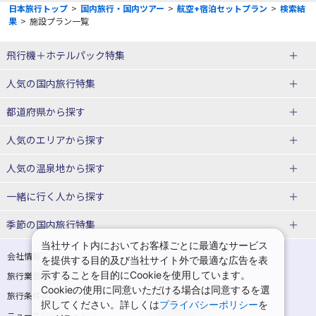
日本旅行トップ
>
国内旅行・国内ツアー
>
航空+宿泊セットプラン
>
検索結
果
>
施設プラン一覧
飛行機＋ホテルパック特集
赤い風船ダイナミックパッケージ
ＪＡＬで行く飛行機+ホテルパック
人気の国内旅行特集
（飛行機+ホテルパック）
東京ディズニーリゾート®への旅
ユニバーサル・スタジオ・ジャパ
都道府県から探す
ＡＮＡで行く飛行機+ホテルパック
出張パック
ンへの旅
人気のエリアから探す
温泉旅行
日帰り旅行
北海道旅行・ツアー
人気の温泉地から探す
東北
函館旅行
札幌旅行
北海道
一緒に行く人から探す
青森旅行・ツアー
岩手旅行・ツアー
湯の川温泉(北海道)
定山渓温泉(北海道)
一人旅 国内版
家族・子連れ旅行 国内版
季節の国内旅行特集
宮城旅行・ツアー
秋田旅行・ツアー
仙台旅行
当社サイト内においてお客様ごとに最適なサービス
十勝川温泉(北海道)
阿寒湖温泉(北海道)
カップル・夫婦旅行 国内版
女子旅 国内版
桜・お花見特集
ゴールデンウィーク（GW）の国内
会社情報
プライバシーポリシー
を提供する目的及び当社サイト外で最適な広告を表
旅行
山形旅行・ツアー
福島旅行・ツアー
洞爺湖温泉(北海道)
川湯温泉(北海道)
示することを目的にCookieを使用しています。
卒業旅行・学生旅行 国内版
旅行業登録票・約款
規約集
Cookieの使用に同意いただける場合は同意するを選
夏休み・お盆の国内旅行
7月の国内旅行
関東
旅行条件書
商標について
那須旅行
日光旅行
層雲峡温泉(北海道)
知床温泉(北海道)
択してください。詳しくは
プライバシーポリシー
を
ニュースリリース
採用情報