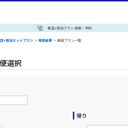
航空+宿泊プラン 検索・予約
空+宿泊セットプラン
>
検索結果
>
施設プラン一覧
空便選択
帰り