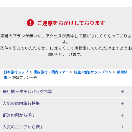
ご迷惑をおかけしております
該当のプランが無いか、アクセスが集中して繋がりにくくなっておりま
す。
条件を変えていただくか、しばらくして再検索していただけますようお
願い申し上げます。
日本旅行トップ
>
国内旅行・国内ツアー
>
航空+宿泊セットプラン
>
検索結
果
>
施設プラン一覧
飛行機＋ホテルパック特集
赤い風船ダイナミックパッケージ
ＪＡＬで行く飛行機+ホテルパック
人気の国内旅行特集
（飛行機+ホテルパック）
東京ディズニーリゾート®への旅
ユニバーサル・スタジオ・ジャパ
都道府県から探す
ＡＮＡで行く飛行機+ホテルパック
出張パック
ンへの旅
人気のエリアから探す
温泉旅行
日帰り旅行