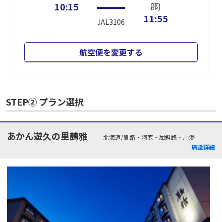
10:15
部)
11:55
JAL3106
航空便を変更する
STEP② プラン選択
あかん遊久の里鶴雅
北海道/釧路・阿寒・屈斜路・川湯
施設詳細