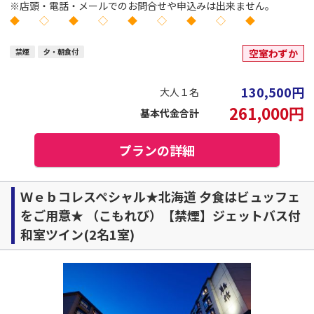
※店頭・電話・メールでのお問合せや申込みは出来ません。
◆ ◇ ◆ ◇ ◆ ◇ ◆ ◇ ◆
禁煙
夕・朝食付
空室わずか
130,500
円
大人１名
261,000
円
基本代金合計
プランの詳細
Ｗｅｂコレスペシャル★北海道 夕食はビュッフェ
をご用意★ （こもれび）【禁煙】ジェットバス付
和室ツイン(2名1室)