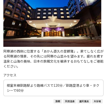
阿寒湖の西側に位置する「あかん遊久の里鶴雅」。果てしなく広が
る阿寒湖の情景、その先には阿寒の山並みを望みます。疲れを癒す
温泉と山海の美味、日本の旅館文化を継承するおもてなしをご堪能
ください。
アクセス
根室本線釧路駅より路線バスで120分／釧路空港より車・タク
シーで60分
旅館
天然温泉
露天風呂
大浴場