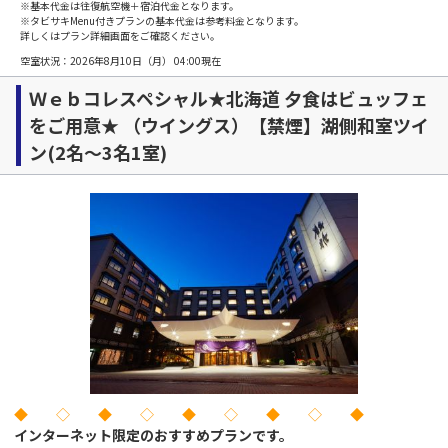
※基本代金は往復航空機＋宿泊代金となります。
※タビサキMenu付きプランの基本代金は参考料金となります。
詳しくはプラン詳細画面をご確認ください。
空室状況：
2026年8月10日（月） 04:00
現在
Ｗｅｂコレスペシャル★北海道 夕食はビュッフェ
をご用意★ （ウイングス）【禁煙】湖側和室ツイ
ン(2名～3名1室)
◆ ◇ ◆ ◇ ◆ ◇ ◆ ◇ ◆
インターネット限定のおすすめプランです。