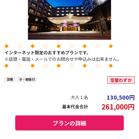
◆ ◇ ◆ ◇ ◆ ◇ ◆ ◇ ◆
インターネット限定のおすすめプランです。
※店頭・電話・メールでのお問合せや申込みは出来ません。
◆ ◇ ◆ ◇ ◆ ◇ ◆ ◇ ◆
禁煙
夕・朝食付
空室わずか
130,500
円
大人１名
261,000
円
基本代金合計
プランの詳細