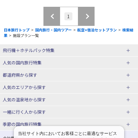
1
日本旅行トップ
>
国内旅行・国内ツアー
>
航空+宿泊セットプラン
>
検索結
果
>
施設プラン一覧
飛行機＋ホテルパック特集
赤い風船ダイナミックパッケージ
ＪＡＬで行く飛行機+ホテルパック
人気の国内旅行特集
（飛行機+ホテルパック）
東京ディズニーリゾート®への旅
ユニバーサル・スタジオ・ジャパ
都道府県から探す
ＡＮＡで行く飛行機+ホテルパック
出張パック
ンへの旅
人気のエリアから探す
温泉旅行
日帰り旅行
北海道旅行・ツアー
人気の温泉地から探す
東北
函館旅行
札幌旅行
北海道
一緒に行く人から探す
青森旅行・ツアー
岩手旅行・ツアー
湯の川温泉(北海道)
定山渓温泉(北海道)
一人旅 国内版
家族・子連れ旅行 国内版
季節の国内旅行特集
宮城旅行・ツアー
秋田旅行・ツアー
仙台旅行
当社サイト内においてお客様ごとに最適なサービス
十勝川温泉(北海道)
阿寒湖温泉(北海道)
カップル・夫婦旅行 国内版
女子旅 国内版
桜・お花見特集
ゴールデンウィーク（GW）の国内
会社情報
プライバシーポリシー