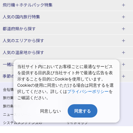
飛行機＋ホテルパック特集
赤い風船ダイナミックパッケージ
ＪＡＬで行く飛行機+ホテルパック
人気の国内旅行特集
（飛行機+ホテルパック）
東京ディズニーリゾート®への旅
ユニバーサル・スタジオ・ジャパ
都道府県から探す
ＡＮＡで行く飛行機+ホテルパック
出張パック
ンへの旅
人気のエリアから探す
温泉旅行
日帰り旅行
北海道旅行・ツアー
人気の温泉地から探す
東北
函館旅行
札幌旅行
北海道
一緒に行く人から探す
当社サイト内においてお客様ごとに最適なサービス
を提供する目的及び当社サイト外で最適な広告を表
青森旅行・ツアー
岩手旅行・ツアー
湯の川温泉(北海道)
定山渓温泉(北海道)
一人旅 国内版
家族・子連れ旅行 国内版
季節の国内旅行特集
示することを目的にCookieを使用しています。
宮城旅行・ツアー
秋田旅行・ツアー
仙台旅行
Cookieの使用に同意いただける場合は同意するを選
十勝川温泉(北海道)
阿寒湖温泉(北海道)
カップル・夫婦旅行 国内版
女子旅 国内版
桜・お花見特集
ゴールデンウィーク（GW）の国内
会社情報
プライバシーポリシー
択してください。詳しくは
プライバシーポリシー
を
旅行
山形旅行・ツアー
福島旅行・ツアー
洞爺湖温泉(北海道)
川湯温泉(北海道)
卒業旅行・学生旅行 国内版
旅行業登録票・約款
ご確認ください。
規約集
夏休み・お盆の国内旅行
7月の国内旅行
関東
旅行条件書
商標について
那須旅行
日光旅行
層雲峡温泉(北海道)
知床温泉(北海道)
同意しない
同意する
ニュースリリース
採用情報
8月の国内旅行
9月の国内旅行
東京旅行・ツアー
神奈川旅行・ツアー
小笠原旅行
大島旅行
東北
システムメンテナンスの
サイトマップ
10月の国内旅行
11月の国内旅行
埼玉旅行・ツアー
千葉旅行・ツアー
お知らせ
神津島旅行
青ヶ島旅行
花巻温泉(岩手)
蔵王温泉(山形)