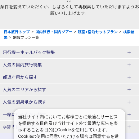
す。
条件を変えていただくか、しばらくして再検索していただけますようお
願い申し上げます。
日本旅行トップ
>
国内旅行・国内ツアー
>
航空+宿泊セットプラン
>
検索結
果
>
施設プラン一覧
飛行機＋ホテルパック特集
赤い風船ダイナミックパッケージ
ＪＡＬで行く飛行機+ホテルパック
人気の国内旅行特集
（飛行機+ホテルパック）
東京ディズニーリゾート®への旅
ユニバーサル・スタジオ・ジャパ
都道府県から探す
ＡＮＡで行く飛行機+ホテルパック
出張パック
ンへの旅
人気のエリアから探す
温泉旅行
日帰り旅行
北海道旅行・ツアー
人気の温泉地から探す
東北
函館旅行
札幌旅行
北海道
一緒に行く人から探す
当社サイト内においてお客様ごとに最適なサービス
を提供する目的及び当社サイト外で最適な広告を表
青森旅行・ツアー
岩手旅行・ツアー
湯の川温泉(北海道)
定山渓温泉(北海道)
一人旅 国内版
家族・子連れ旅行 国内版
季節の国内旅行特集
示することを目的にCookieを使用しています。
宮城旅行・ツアー
秋田旅行・ツアー
仙台旅行
Cookieの使用に同意いただける場合は同意するを選
十勝川温泉(北海道)
阿寒湖温泉(北海道)
カップル・夫婦旅行 国内版
女子旅 国内版
桜・お花見特集
ゴールデンウィーク（GW）の国内