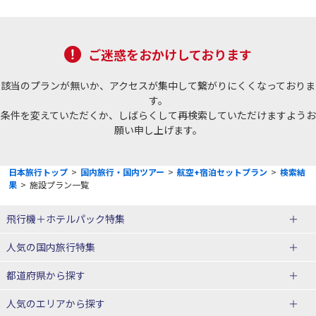
ご迷惑をおかけしております
該当のプランが無いか、アクセスが集中して繋がりにくくなっておりま
す。
条件を変えていただくか、しばらくして再検索していただけますようお
願い申し上げます。
日本旅行トップ
>
国内旅行・国内ツアー
>
航空+宿泊セットプラン
>
検索結
果
>
施設プラン一覧
飛行機＋ホテルパック特集
赤い風船ダイナミックパッケージ
ＪＡＬで行く飛行機+ホテルパック
人気の国内旅行特集
（飛行機+ホテルパック）
東京ディズニーリゾート®への旅
ユニバーサル・スタジオ・ジャパ
都道府県から探す
ＡＮＡで行く飛行機+ホテルパック
出張パック
ンへの旅
人気のエリアから探す
温泉旅行
日帰り旅行