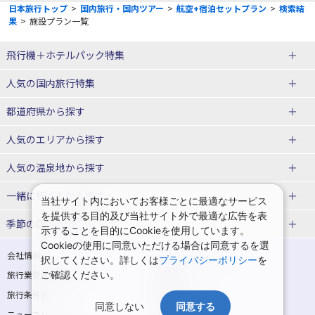
日本旅行トップ
>
国内旅行・国内ツアー
>
航空+宿泊セットプラン
>
検索結
果
>
施設プラン一覧
飛行機＋ホテルパック特集
赤い風船ダイナミックパッケージ
ＪＡＬで行く飛行機+ホテルパック
人気の国内旅行特集
（飛行機+ホテルパック）
東京ディズニーリゾート®への旅
ユニバーサル・スタジオ・ジャパ
都道府県から探す
ＡＮＡで行く飛行機+ホテルパック
出張パック
ンへの旅
人気のエリアから探す
温泉旅行
日帰り旅行
北海道旅行・ツアー
人気の温泉地から探す
東北
函館旅行
札幌旅行
北海道
一緒に行く人から探す
当社サイト内においてお客様ごとに最適なサービス
を提供する目的及び当社サイト外で最適な広告を表
青森旅行・ツアー
岩手旅行・ツアー
湯の川温泉(北海道)
定山渓温泉(北海道)
一人旅 国内版
家族・子連れ旅行 国内版
季節の国内旅行特集
示することを目的にCookieを使用しています。
宮城旅行・ツアー
秋田旅行・ツアー
仙台旅行
Cookieの使用に同意いただける場合は同意するを選
十勝川温泉(北海道)
阿寒湖温泉(北海道)
カップル・夫婦旅行 国内版
女子旅 国内版
桜・お花見特集
ゴールデンウィーク（GW）の国内
会社情報
プライバシーポリシー
択してください。詳しくは
プライバシーポリシー
を
旅行
山形旅行・ツアー
福島旅行・ツアー
洞爺湖温泉(北海道)
川湯温泉(北海道)
卒業旅行・学生旅行 国内版
旅行業登録票・約款
ご確認ください。
規約集
夏休み・お盆の国内旅行
7月の国内旅行
関東
旅行条件書
商標について
那須旅行
日光旅行
層雲峡温泉(北海道)
知床温泉(北海道)
同意しない
同意する
ニュースリリース
採用情報