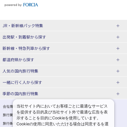
JR・新幹線パック
特集
出発駅・到着駅
から探す
JR・新幹線＋ホテルパック
日帰り JR・新幹線 パック
新幹線・特急列車
から探す
出張パック
秋田⇔東京 新幹線パック
山形⇔東京 新幹線パック
都道府県から探す
仙台→東京 新幹線パック
新潟→東京 新幹線パック
北海道新幹線 旅行
東北新幹線 旅行
人気の国内旅行特集
富山⇔東京 新幹線パック
東京→青森 新幹線パック
山形新幹線 旅行
秋田新幹線 旅行
一緒に行く人
から探す
東京→仙台 新幹線パック
東京 新幹線パック
東海道新幹線 旅行
北陸新幹線 旅行
北海道旅行・ツアー
東京ディズニーリゾート®への旅
ユニバーサル・スタジオ・ジャパ
ンへの旅
季節の国内旅行特集
東京→金沢 新幹線パック
東京→新潟 新幹線パック
上越新幹線 旅行
山陽新幹線 旅行
東北
一人旅 国内版
家族・子連れ旅行 国内版
温泉旅行
日帰り旅行
東京⇔軽井沢 新幹線パック
東京→長野 新幹線パック
九州新幹線 旅行
西九州新幹線 旅行
青森旅行・ツアー
岩手旅行・ツアー
カップル・夫婦旅行 国内版
女子旅 国内版
桜・お花見特集
ゴールデンウィーク（GW）の国内
当社サイト内においてお客様ごとに最適なサービス
会社情報
プライバシーポリシー
旅行
を提供する目的及び当社サイト外で最適な広告を表
旅行業登録票・約款
規約集
東京→名古屋 新幹線パック
東京→京都 新幹線パック
特急サンダーバード 旅行
宮城旅行・ツアー
秋田旅行・ツアー
卒業旅行・学生旅行 国内版
示することを目的にCookieを使用しています。
夏休み・お盆の国内旅行
7月の国内旅行
旅行条件書
商標について
Cookieの使用に同意いただける場合は同意するを選