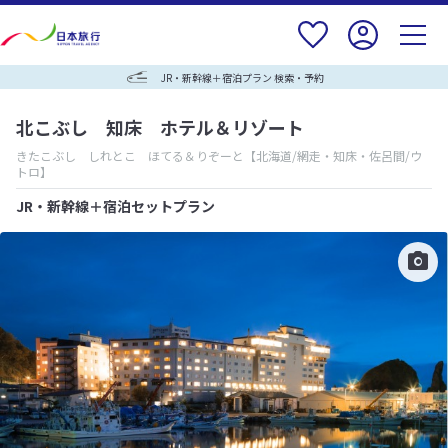
JR・新幹線＋宿泊プラン 検索・予約
北こぶし 知床 ホテル＆リゾート
きたこぶし しれとこ ほてる＆りぞーと
【北海道/網走・知床・佐呂間/ウ
トロ】
JR・新幹線＋宿泊セットプラン