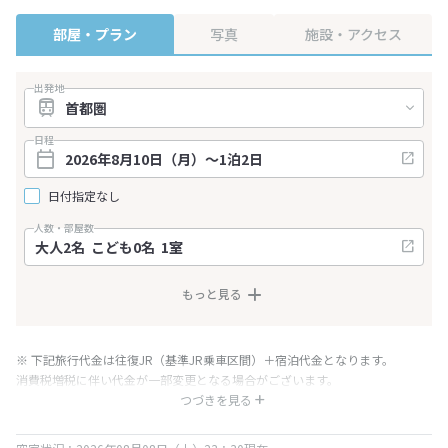
部屋・プラン
写真
施設・アクセス
出発地
日程
日付指定なし
人数・部屋数
もっと見る
※ 下記旅行代金は往復JR（基準JR乗車区間）＋宿泊代金となります。
消費税増税に伴い代金が一部変更となる場合がございます。
※ 表示されている旅行代金・プラン内容は一定時間ごとに更新されます。最
つづきを見る
終確認画面でご確認ください。