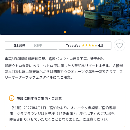
4.5
収集中
日本旅行
TrustYou
電車/JR釧網線知床斜里駅。路線バスウトロ温泉下車。徒歩6分。
知床ウトロ温泉にあり、ウトロ港に面した大型和風リゾートホテル。８階展
望大浴場と屋上露天風呂からは四季折々のオホーツク海を一望できます。フ
リーオーダーブッフェスタイルにてご用意。
施設に関するご案内・ご注意
【注意】2027年4月1日ご宿泊分より、オホーツク倶楽部ご宿泊者専
用 クラブラウンジはお子様（12歳未満 / 小学生以下）のご入場を、
終日お断りさせていただくこととなりました。ご注意ください。