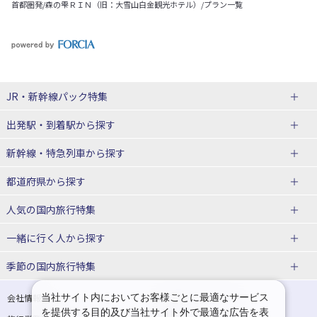
首都圏発/森の雫ＲＩＮ（旧：大雪山白金観光ホテル）/プラン一覧
JR・新幹線パック
特集
出発駅・到着駅
から探す
JR・新幹線＋ホテルパック
日帰り JR・新幹線 パック
新幹線・特急列車
から探す
出張パック
秋田⇔東京 新幹線パック
山形⇔東京 新幹線パック
都道府県から探す
仙台→東京 新幹線パック
新潟→東京 新幹線パック
北海道新幹線 旅行
東北新幹線 旅行
人気の国内旅行特集
富山⇔東京 新幹線パック
東京→青森 新幹線パック
山形新幹線 旅行
秋田新幹線 旅行
一緒に行く人
から探す
東京→仙台 新幹線パック
東京 新幹線パック
東海道新幹線 旅行
北陸新幹線 旅行
北海道旅行・ツアー
東京ディズニーリゾート®への旅
ユニバーサル・スタジオ・ジャパ
ンへの旅
季節の国内旅行特集
東京→金沢 新幹線パック
東京→新潟 新幹線パック
上越新幹線 旅行
山陽新幹線 旅行
東北
一人旅 国内版
家族・子連れ旅行 国内版
温泉旅行
日帰り旅行
東京⇔軽井沢 新幹線パック
東京→長野 新幹線パック
九州新幹線 旅行
西九州新幹線 旅行
青森旅行・ツアー
岩手旅行・ツアー
カップル・夫婦旅行 国内版
女子旅 国内版
桜・お花見特集
ゴールデンウィーク（GW）の国内
当社サイト内においてお客様ごとに最適なサービス
会社情報
プライバシーポリシー
旅行
を提供する目的及び当社サイト外で最適な広告を表