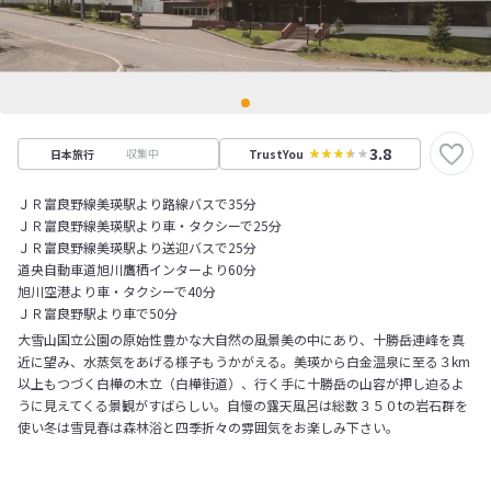
3.8
収集中
日本旅行
TrustYou
ＪＲ富良野線美瑛駅より路線バスで35分
ＪＲ富良野線美瑛駅より車・タクシーで25分
ＪＲ富良野線美瑛駅より送迎バスで25分
道央自動車道旭川鷹栖インターより60分
旭川空港より車・タクシーで40分
ＪＲ富良野駅より車で50分
大雪山国立公園の原始性豊かな大自然の風景美の中にあり、十勝岳連峰を真
近に望み、水蒸気をあげる様子もうかがえる。美瑛から白金温泉に至る３km
以上もつづく白樺の木立（白樺街道）、行く手に十勝岳の山容が押し迫るよ
うに見えてくる景観がすばらしい。自慢の露天風呂は総数３５０tの岩石群を
使い冬は雪見春は森林浴と四季折々の雰囲気をお楽しみ下さい。