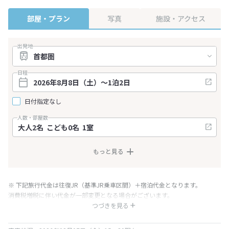
部屋・プラン
写真
施設・アクセス
出発地
日程
日付指定なし
人数・部屋数
もっと見る
※ 下記旅行代金は往復JR（基準JR乗車区間）＋宿泊代金となります。
消費税増税に伴い代金が一部変更となる場合がございます。
※ 表示されている旅行代金・プラン内容は一定時間ごとに更新されます。最
つづきを見る
終確認画面でご確認ください。