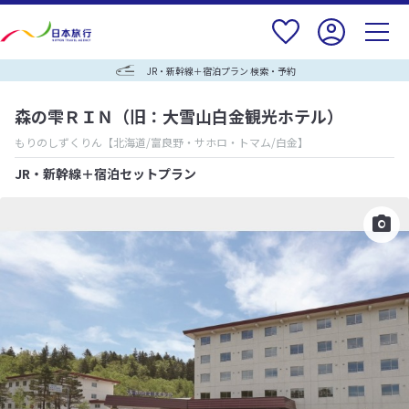
JR・新幹線＋宿泊プラン 検索・予約
森の雫ＲＩＮ（旧：大雪山白金観光ホテル）
もりのしずくりん
【北海道/富良野・サホロ・トマム/白金】
JR・新幹線＋宿泊セットプラン