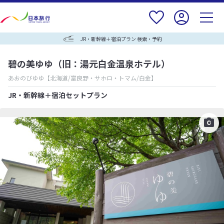
JR・新幹線＋宿泊プラン 検索・予約
碧の美ゆゆ（旧：湯元白金温泉ホテル）
あおのびゆゆ
【北海道/富良野・サホロ・トマム/白金】
JR・新幹線＋宿泊セットプラン