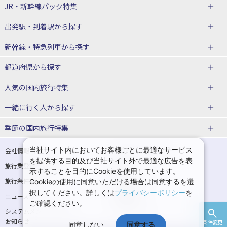
JR・新幹線パック
特集
出発駅・到着駅
から探す
JR・新幹線＋ホテルパック
日帰り JR・新幹線 パック
新幹線・特急列車
から探す
出張パック
秋田⇔東京 新幹線パック
山形⇔東京 新幹線パック
都道府県から探す
仙台→東京 新幹線パック
新潟→東京 新幹線パック
北海道新幹線 旅行
東北新幹線 旅行
人気の国内旅行特集
富山⇔東京 新幹線パック
東京→青森 新幹線パック
山形新幹線 旅行
秋田新幹線 旅行
一緒に行く人
から探す
東京→仙台 新幹線パック
東京 新幹線パック
東海道新幹線 旅行
北陸新幹線 旅行
北海道旅行・ツアー
東京ディズニーリゾート®への旅
ユニバーサル・スタジオ・ジャパ
ンへの旅
季節の国内旅行特集
東京→金沢 新幹線パック
東京→新潟 新幹線パック
上越新幹線 旅行
山陽新幹線 旅行
東北
一人旅 国内版
家族・子連れ旅行 国内版
温泉旅行
日帰り旅行
東京⇔軽井沢 新幹線パック
東京→長野 新幹線パック
九州新幹線 旅行
西九州新幹線 旅行
青森旅行・ツアー
岩手旅行・ツアー
カップル・夫婦旅行 国内版
女子旅 国内版
桜・お花見特集
ゴールデンウィーク（GW）の国内
当社サイト内においてお客様ごとに最適なサービス
会社情報
プライバシーポリシー
旅行
を提供する目的及び当社サイト外で最適な広告を表
旅行業登録票・約款
規約集
東京→名古屋 新幹線パック
東京→京都 新幹線パック
特急サンダーバード 旅行
宮城旅行・ツアー
秋田旅行・ツアー
卒業旅行・学生旅行 国内版
示することを目的にCookieを使用しています。
夏休み・お盆の国内旅行
7月の国内旅行
旅行条件書
商標について
Cookieの使用に同意いただける場合は同意するを選
東京→大阪（新大阪） 新幹線パッ
東京→神戸（新神戸） 新幹線パッ
山形旅行・ツアー
福島旅行・ツアー
択してください。詳しくは
プライバシーポリシー
を
ニュースリリース
採用情報
ク
ク
8月の国内旅行
9月の国内旅行
ご確認ください。
関東
システムメンテナンスの
サイトマップ
東京→岡山 新幹線パック
東京→広島 新幹線パック
10月の国内旅行
11月の国内旅行
お知らせ
条件変更
同意しない
同意する