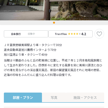
4.2
収集中
日本旅行
TrustYou
ＪＲ富良野線美瑛駅より車・タクシーで30分
道央自動車道旭川鷹栖インターより70分
旭川空港より車・タクシーで40分
当館は十勝岳のふもと丘の町美瑛に位置し、平成７年１２月本格和風旅館と
して生まれ変わりました。四季折々に変化する風景を背に美瑛川源流と白ひ
げの滝を見ながらの渓谷露天風呂、新設の展望露天風呂それに地場の野菜、
近海の珍味をふんだんに盛り込んだ料理は自慢です。
部屋・プラン
写真
施設・アクセス