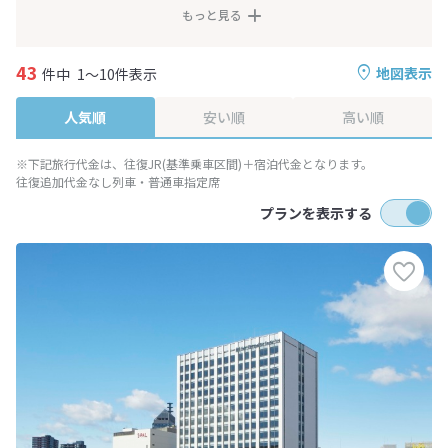
もっと見る
43
地図表示
件中
1～10件表示
人気順
安い順
高い順
※下記旅行代金は、往復JR(基準乗車区間)＋宿泊代金となります。
往復追加代金なし列車・普通車指定席
プランを表示する