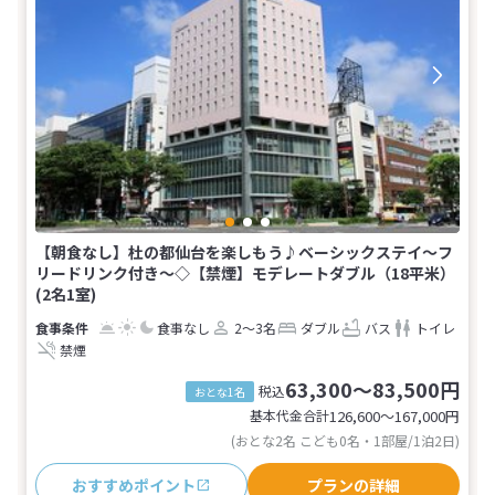
【朝食なし】杜の都仙台を楽しもう♪ベーシックステイ〜フ
リードリンク付き〜◇【禁煙】モデレートダブル（18平米）
(2名1室)
食事なし
2～3名
ダブル
バス
トイレ
禁煙
63,300～83,500円
税込
おとな1名
基本代金合計
126,600〜167,000
円
(おとな2名 こども0名・1部屋/1泊2日)
おすすめポイント
プランの詳細