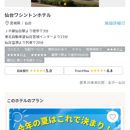
仙台ワシントンホテル
施設詳細
宮城県
仙台
ＪＲ線仙台駅より徒歩で3分
東北自動車道仙台宮城インターより15分
仙台空港より列車で20分
コンビニ
宅配サービス
無料WiFiあり
ホテル
駐車場有り
★★★以上
★★★★以上
★★★★★
最寄り駅より徒歩5分以内
館内に車いす利用トイレ
5.0
4.4
日本旅行
TrustYou
基準JR乗車区間：
金沢
～
仙台