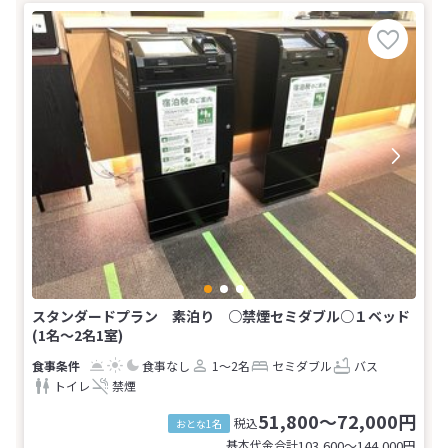
スタンダードプラン 素泊り ○禁煙セミダブル○１ベッド
(1名～2名1室)
食事なし
1～2名
セミダブル
バス
トイレ
禁煙
51,800～72,000円
税込
おとな1名
基本代金合計
103,600〜144,000
円