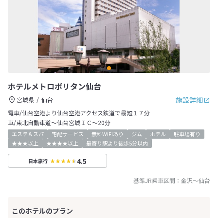
ホテルメトロポリタン仙台
施設詳細
宮城県
仙台
電車/仙台空港より仙台空港アクセス鉄道で最短１７分
車/東北自動車道～仙台宮城ＩＣ～20分
エステ＆スパ
宅配サービス
無料WiFiあり
ジム
ホテル
駐車場有り
★★★以上
★★★★以上
最寄り駅より徒歩5分以内
4.5
日本旅行
基準JR乗車区間：
金沢
～
仙台