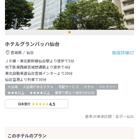
ホテルグランバッハ仙台
施設詳細
宮城県
仙台
ＪＲ線・東北新幹線仙台駅より徒歩で5分
地下鉄東西線宮城野通駅より徒歩で4分
東北自動車道仙台宮城インターより20分
仙台空港より列車で30分
大浴場
大浴場があるホテル
宅配サービス
ホテル
ジャグジー
★★★以上
★★★★以上
最寄り駅より徒歩5分以内
4.5
日本旅行
基準JR乗車区間：
金沢
～
仙台