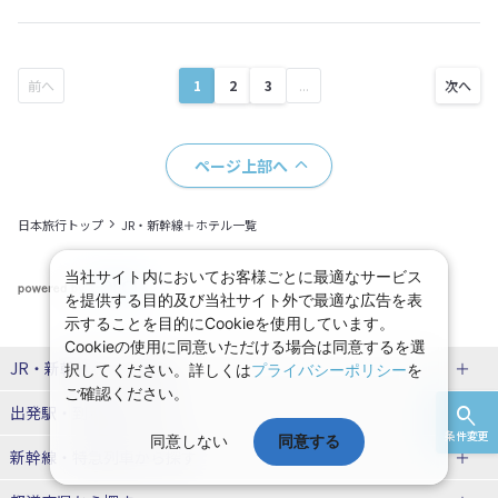
1
2
3
...
ページ上部へ
日本旅行トップ
JR・新幹線＋ホテル一覧
当社サイト内においてお客様ごとに最適なサービス
を提供する目的及び当社サイト外で最適な広告を表
示することを目的にCookieを使用しています。
Cookieの使用に同意いただける場合は同意するを選
JR・新幹線パック
特集
択してください。詳しくは
プライバシーポリシー
を
ご確認ください。
出発駅・到着駅
から探す
JR・新幹線＋ホテルパック
日帰り JR・新幹線 パック
条件変更
同意しない
同意する
新幹線・特急列車
から探す
出張パック
秋田⇔東京 新幹線パック
山形⇔東京 新幹線パック