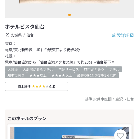
ホテルビスタ仙台
施設詳細
宮城県
仙台
東京：
電車/東北新幹線 JR仙台駅東口より徒歩4分
札幌：
電車/仙台空港から「仙台空港アクセス線」で約20分～仙台駅下車
大浴場
大浴場があるホテル
宅配サービス
無料WiFiあり
ホテル
駐車場有り
★★★以上
★★★★以上
最寄り駅より徒歩5分以内
4.0
日本旅行
基準JR乗車区間：
金沢
～
仙台