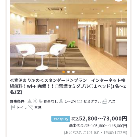
≪素泊まり≫の＜スタンダード＞プラン インターネット接
続無料！Wi-Fi完備！！○禁煙セミダブル○１ベッド(1名～2
名1室)
食事なし
1～2名
セミダブル
バス
トイレ
禁煙
52,800～73,000円
税込
おとな1名
基本代金合計
105,600〜146,000
円
(おとな2名 こども0名・1部屋/1泊2日)