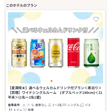
【夏満喫★】選べるウェルカムドリンク付プラン＜素泊り＞
【禁煙】ワイドシングルルーム (ダブルベッド160cm)＜21
平米＞(1名～2名1室)
食事なし
1～2名
シングル
バス
トイレ
禁煙