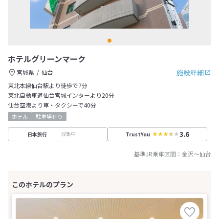
ホテルグリーンマーク
施設詳細
宮城県
仙台
東北本線仙台駅より徒歩で7分
東北自動車道仙台宮城インターより20分
仙台空港より車・タクシーで40分
ホテル
駐車場有り
3.6
収集中
日本旅行
TrustYou
基準JR乗車区間：
金沢
～
仙台