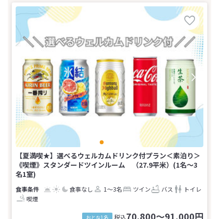
【夏満喫★】選べるウェルカムドリンク付プラン＜素泊り＞
《喫煙》スタンダードツインルーム （27.9平米）(1名～3
名1室)
食事なし
1～3名
ツイン
バス
トイレ
喫煙
70,800～91,000円
税込
おとな1名