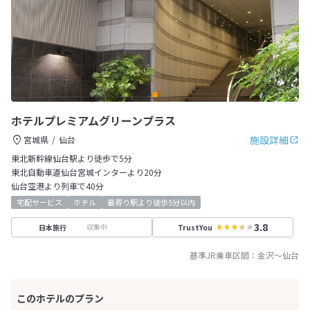
ホテルプレミアムグリーンプラス
施設詳細
宮城県
仙台
東北新幹線仙台駅より徒歩で5分
東北自動車道仙台宮城インターより20分
仙台空港より列車で40分
宅配サービス
ホテル
最寄り駅より徒歩5分以内
3.8
収集中
日本旅行
TrustYou
基準JR乗車区間：
金沢
～
仙台