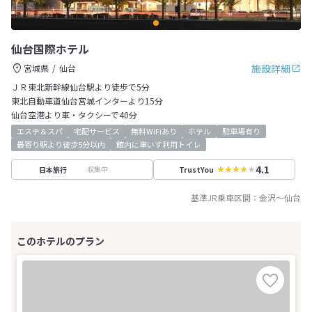
仙台国際ホテル
施設詳細
宮城県
仙台
ＪＲ東北新幹線仙台駅より徒歩で5分
東北自動車道仙台宮城インターより15分
仙台空港より車・タクシーで40分
エステ＆スパ
宅配サービス
無料WiFiあり
ホテル
駐車場有り
最寄り駅より徒歩5分以内
館内に車いす利用トイレ
4.1
収集中
日本旅行
TrustYou
基準JR乗車区間：
金沢
～
仙台