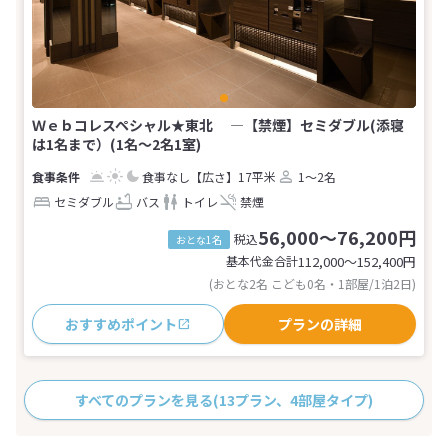
Ｗｅｂコレスペシャル★東北 ―【禁煙】セミダブル(添寝
は1名まで）(1名～2名1室)
食事なし
【広さ】17平米
1～2名
セミダブル
バス
トイレ
禁煙
56,000～76,200円
税込
おとな1名
基本代金合計
112,000〜152,400
円
(おとな2名 こども0名・1部屋/1泊2日)
おすすめポイント
プランの詳細
すべてのプランを見る
(13プラン、4部屋タイプ)