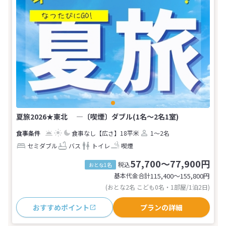
夏旅2026★東北 ―〔喫煙〕ダブル(1名～2名1室)
食事なし
【広さ】18平米
1～2名
セミダブル
バス
トイレ
喫煙
57,700～77,900円
税込
おとな1名
基本代金合計
115,400〜155,800
円
(おとな2名 こども0名・1部屋/1泊2日)
おすすめポイント
プランの詳細