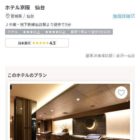
ホテル京阪 仙台
施設詳細
宮城県
仙台
ＪＲ線・地下鉄線仙台駅より徒歩で5分
ホテル
★★★以上
★★★★以上
最寄り駅より徒歩5分以内
4.5
日本旅行
基準JR乗車区間：
金沢
～
仙台