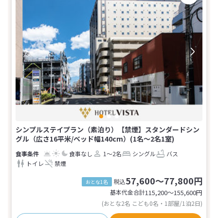
シンプルステイプラン（素泊り）【禁煙】スタンダードシン
グル（広さ16平米/ベッド幅140cm）(1名～2名1室)
食事なし
1～2名
シングル
バス
トイレ
禁煙
57,600～77,800円
税込
おとな1名
基本代金合計
115,200〜155,600
円
(おとな2名 こども0名・1部屋/1泊2日)