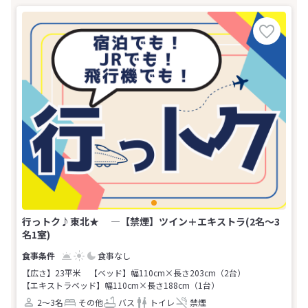
行っトク♪東北★ ―【禁煙】ツイン＋エキストラ(2名～3
名1室)
食事なし
【広さ】23平米
【ベッド】幅110cm×長さ203cm（2台）
【エキストラベッド】幅110cm×長さ188cm（1台）
2～3名
その他
バス
トイレ
禁煙