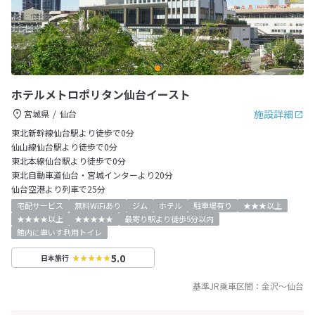
ホテルメトロポリタン仙台イースト
施設詳細
宮城県
仙台
東北新幹線仙台駅より徒歩で0分
仙山線仙台駅より徒歩で0分
東北本線仙台駅より徒歩で0分
東北自動車道仙台・宮城インターより20分
仙台空港より列車で25分
宅配サービス
無料WiFiあり
ジム
ホテル
駐車場有り
★★★以上
★★★★以上
★★★★★
最寄り駅より徒歩5分以内
館内に車いす利用トイレ
5.0
日本旅行
基準JR乗車区間：
金沢
～
仙台