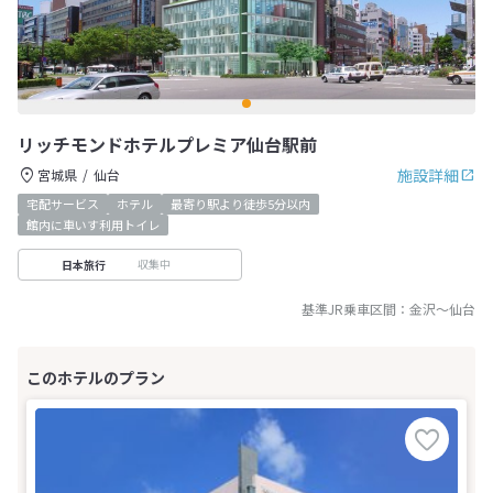
リッチモンドホテルプレミア仙台駅前
施設詳細
宮城県
仙台
宅配サービス
ホテル
最寄り駅より徒歩5分以内
館内に車いす利用トイレ
収集中
日本旅行
基準JR乗車区間：
金沢
～
仙台