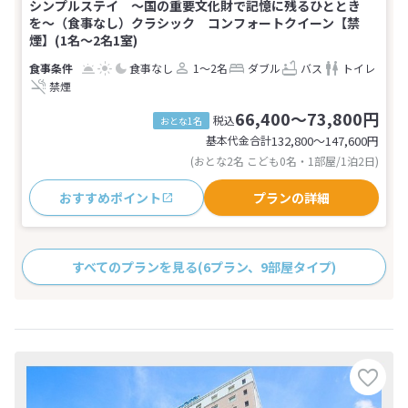
シンプルステイ 〜国の重要文化財で記憶に残るひととき
を〜（食事なし）クラシック コンフォートクイーン【禁
煙】(1名～2名1室)
食事なし
1～2名
ダブル
バス
トイレ
禁煙
66,400～73,800円
税込
おとな1名
基本代金合計
132,800〜147,600
円
(おとな2名 こども0名・1部屋/1泊2日)
おすすめポイント
プランの詳細
すべてのプランを見る
(6プラン、9部屋タイプ)