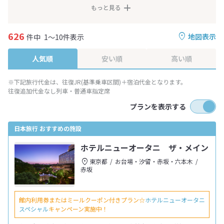
もっと見る
626
地図表示
件中
1～10件表示
人気順
安い順
高い順
※下記旅行代金は、往復JR(基準乗車区間)＋宿泊代金となります。
往復追加代金なし列車・普通車指定席
プランを表示する
日本旅行 おすすめの施設
ホテルニューオータニ ザ・メイン
東京都
お台場・汐留・赤坂・六本木
赤坂
館内利用券またはミールクーポン付きプラン☆
ホテルニューオータニ
スペシャル
キャンペーン実施中！