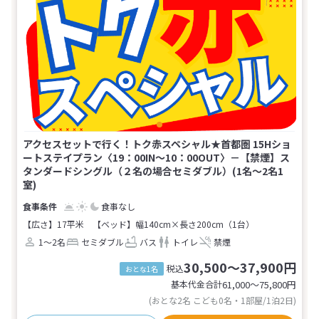
アクセスセットで行く！トク赤スペシャル★首都圏 15Hショ
ートステイプラン〈19：00IN～10：00OUT〉－【禁煙】ス
タンダードシングル（２名の場合セミダブル）(1名～2名1
室)
食事なし
【広さ】17平米
【ベッド】幅140cm×長さ200cm（1台）
1～2名
セミダブル
バス
トイレ
禁煙
30,500～37,900円
税込
おとな1名
基本代金合計
61,000〜75,800
円
(おとな2名 こども0名・1部屋/1泊2日)