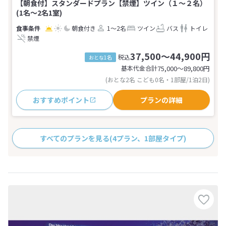
【朝食付】スタンダードプラン【禁煙】ツイン（１〜２名）
(1名～2名1室)
朝食付き
1～2名
ツイン
バス
トイレ
禁煙
37,500～44,900円
税込
おとな1名
基本代金合計
75,000〜89,800
円
(おとな2名 こども0名・1部屋/1泊2日)
おすすめポイント
プランの詳細
すべてのプランを見る
(4プラン、1部屋タイプ)