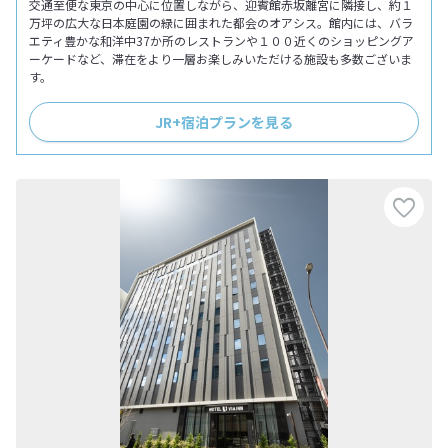
交通至便な東京の中心に位置しながら、迎賓館赤坂離宮に隣接し、約１
万坪の広大な日本庭園の緑に囲まれた都会のオアシス。館内には、バラ
エティ豊かな和洋中37か所のレストランや１００近くのショッピングア
ーケードなど、滞在をより一層お楽しみいただける施設も多数ございま
す。
JR+宿泊プランを見る