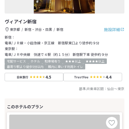
ヴィアイン新宿
施設詳細
東京都
新宿・渋谷・目黒
新宿
新宿：
電車/ＪＲ線・小田急線・京王線 新宿駅東口より徒歩約９分
東京駅：
電車/ＪＲ中央線 快速で４駅（約１５分） 新宿駅下車 徒歩約９分
宅配サービス
ホテル
駐車場有り
★★★以上
★★★★以上
最寄り駅より徒歩5分以内
館内に車いす利用トイレ
4.5
4.4
日本旅行
TrustYou
基準JR乗車区間：
仙台
～
東京