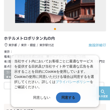
ホテルメトロポリタン丸の内
施設詳細
東京都
東京・銀座
東京駅付近
東京：
電車/ＪＲ東京駅日本橋口直結 ■サピアタワー内27階～34階
当社サイト内においてお客様ごとに最適なサービス
車/首都高速都心環状線～神田橋～内回り:大手町交差点左折/外回り:大手門交
差点左折→永代通りへ
を提供する目的及び当社サイト外で最適な広告を表
示することを目的にCookieを使用しています。
コンビニ
宅配サービス
無料WiFiあり
ジム
ホテル
駐車場有り
Cookieの使用に同意いただける場合は同意するを選
★★★以上
★★★★以上
★★★★★
最寄り駅より徒歩5分以内
択してください。詳しくは
プライバシーポリシー
を
5.0
4.5
日本旅行
TrustYou
ご確認ください。
基準JR乗車区間：
仙台
～
東京
条件変更
同意しない
同意する