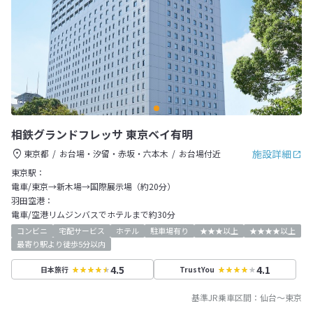
相鉄グランドフレッサ 東京ベイ有明
施設詳細
東京都
お台場・汐留・赤坂・六本木
お台場付近
東京駅：
電車/東京→新木場→国際展示場（約20分）
羽田空港：
電車/空港リムジンバスでホテルまで約30分
コンビニ
宅配サービス
ホテル
駐車場有り
★★★以上
★★★★以上
最寄り駅より徒歩5分以内
4.5
4.1
日本旅行
TrustYou
基準JR乗車区間：
仙台
～
東京