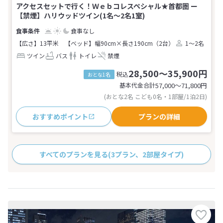
アクセスセットで行く！Ｗｅｂコレスペシャル★首都圏 ー
【禁煙】ハリウッドツイン(1名～2名1室)
食事なし
【広さ】13平米
【ベッド】幅90cm×長さ190cm（2台）
1～2名
ツイン
バス
トイレ
禁煙
28,500～35,900円
税込
おとな1名
基本代金合計
57,000〜71,800
円
(おとな2名 こども0名・1部屋/1泊2日)
おすすめポイント
プランの詳細
すべてのプランを見る
(3プラン、2部屋タイプ)