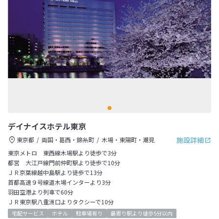
デイナイスホテル東京
施設詳細
東京都
両国・葛西・錦糸町
木場・東陽町・潮見
東京メトロ 東西線木場駅より徒歩で3分
都営 大江戸線門前仲町駅より徒歩で10分
ＪＲ京葉線越中島駅より徒歩で13分
首都高速９号線道木場インターより3分
羽田空港より列車で60分
ＪＲ東京駅八重洲口よりタクシーで10分
宅配サービス
ホテル
駐車場有り
最寄り駅より徒歩5分以内