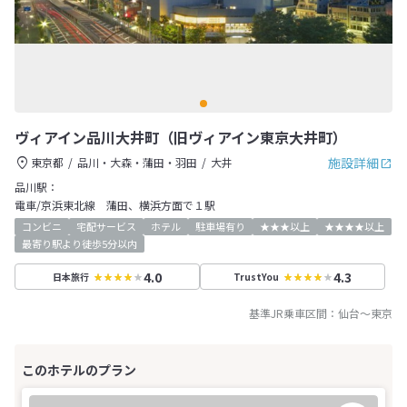
ヴィアイン品川大井町（旧ヴィアイン東京大井町）
施設詳細
東京都
品川・大森・蒲田・羽田
大井
品川駅：
電車/京浜東北線 蒲田、横浜方面で１駅
コンビニ
宅配サービス
ホテル
駐車場有り
★★★以上
★★★★以上
最寄り駅より徒歩5分以内
4.0
4.3
日本旅行
TrustYou
基準JR乗車区間：
仙台
～
東京