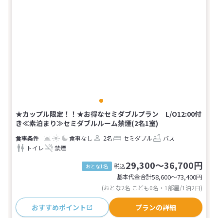
★カップル限定！！★お得なセミダブルプラン L/O12:00付
き≪素泊まり≫セミダブルルーム禁煙(2名1室)
食事なし
2名
セミダブル
バス
トイレ
禁煙
29,300～36,700円
税込
おとな1名
基本代金合計
58,600〜73,400
円
(おとな2名 こども0名・1部屋/1泊2日)
おすすめポイント
プランの詳細