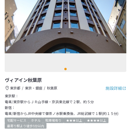
ヴィアイン秋葉原
施設詳細
東京都
東京・銀座
秋葉原
東京駅：
電車/東京駅からＪＲ山手線・京浜東北線で２駅、約５分
新宿：
電車/新宿からJR中央線で御茶ノ水駅乗換後、JR総武線で１駅(約１５分)
宅配サービス
ホテル
駐車場有り
★★★以上
★★★★以上
最寄り駅より徒歩5分以内