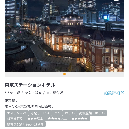
東京ステーションホテル
施設詳細
東京都
東京・銀座
東京駅付近
東京駅：
電車/JR東京駅丸の内南口直結。
エステ＆スパ
宅配サービス
ジム
ホテル
高級旅館・ホテル
駐車場有り
★★★以上
★★★★以上
★★★★★
最寄り駅より徒歩5分以内