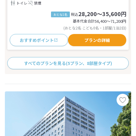
トイレ
禁煙
28,200～35,600円
税込
おとな1名
基本代金合計
56,400〜71,200
円
(おとな2名 こども0名・1部屋/1泊2日)
おすすめポイント
プランの詳細
すべてのプランを見る
(5プラン、8部屋タイプ)