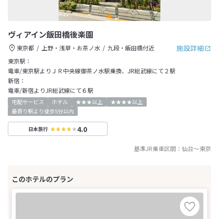
ヴィアイン飯田橋後楽園
施設詳細
東京都
上野・浅草・お茶ノ水
九段・飯田橋付近
東京駅：
電車/東京駅よりＪＲ中央線御茶ノ水駅乗換、JR総武線にて２駅
新宿：
電車/新宿よりJR総武線にて６駅
宅配サービス
ホテル
★★★以上
★★★★以上
最寄り駅より徒歩5分以内
4.0
日本旅行
基準JR乗車区間：
仙台
～
東京