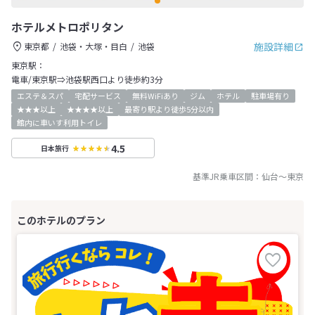
ホテルメトロポリタン
施設詳細
東京都
池袋・大塚・目白
池袋
東京駅：
電車/東京駅⇒池袋駅西口より徒歩約3分
エステ＆スパ
宅配サービス
無料WiFiあり
ジム
ホテル
駐車場有り
★★★以上
★★★★以上
最寄り駅より徒歩5分以内
館内に車いす利用トイレ
4.5
日本旅行
基準JR乗車区間：
仙台
～
東京