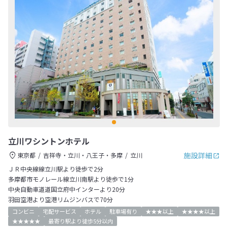
立川ワシントンホテル
施設詳細
東京都
吉祥寺・立川・八王子・多摩
立川
ＪＲ中央線線立川駅より徒歩で2分
多摩都市モノレール線立川南駅より徒歩で1分
中央自動車道道国立府中インターより20分
羽田空港より空港リムジンバスで70分
コンビニ
宅配サービス
ホテル
駐車場有り
★★★以上
★★★★以上
★★★★★
最寄り駅より徒歩5分以内