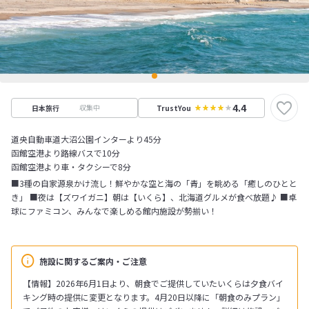
4.4
収集中
日本旅行
TrustYou
道央自動車道大沼公園インターより45分
函館空港より路線バスで10分
函館空港より車・タクシーで8分
■3種の自家源泉かけ流し！鮮やかな空と海の「青」を眺める「癒しのひとと
き」 ■夜は【ズワイガニ】朝は【いくら】、北海道グルメが食べ放題♪ ■卓
球にファミコン、みんなで楽しめる館内施設が勢揃い！
施設に関するご案内・ご注意
【情報】2026年6月1日より、朝食でご提供していたいくらは夕食バイ
キング時の提供に変更となります。4月20日以降に「朝食のみプラン」