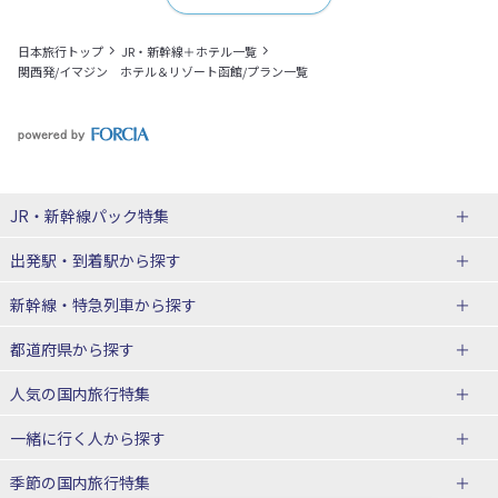
日本旅行トップ
JR・新幹線＋ホテル一覧
関西発/イマジン ホテル＆リゾート函館/プラン一覧
JR・新幹線パック
特集
出発駅・到着駅
から探す
JR・新幹線＋ホテルパック
日帰り JR・新幹線 パック
新幹線・特急列車
から探す
出張パック
秋田⇔東京 新幹線パック
山形⇔東京 新幹線パック
都道府県から探す
仙台→東京 新幹線パック
新潟→東京 新幹線パック
北海道新幹線 旅行
東北新幹線 旅行
人気の国内旅行特集
富山⇔東京 新幹線パック
東京→青森 新幹線パック
山形新幹線 旅行
秋田新幹線 旅行
一緒に行く人
から探す
東京→仙台 新幹線パック
東京 新幹線パック
東海道新幹線 旅行
北陸新幹線 旅行
北海道旅行・ツアー
東京ディズニーリゾート®への旅
ユニバーサル・スタジオ・ジャパ
ンへの旅
季節の国内旅行特集
東京→金沢 新幹線パック
東京→新潟 新幹線パック
上越新幹線 旅行
山陽新幹線 旅行
東北
一人旅 国内版
家族・子連れ旅行 国内版