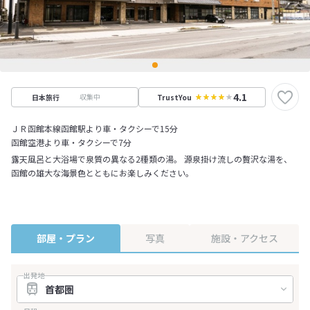
4.1
収集中
日本旅行
TrustYou
ＪＲ函館本線函館駅より車・タクシーで15分
函館空港より車・タクシーで7分
露天風呂と大浴場で泉質の異なる2種類の湯。 源泉掛け流しの贅沢な湯を、
函館の雄大な海景色とともにお楽しみください。
部屋・プラン
写真
施設・アクセス
出発地