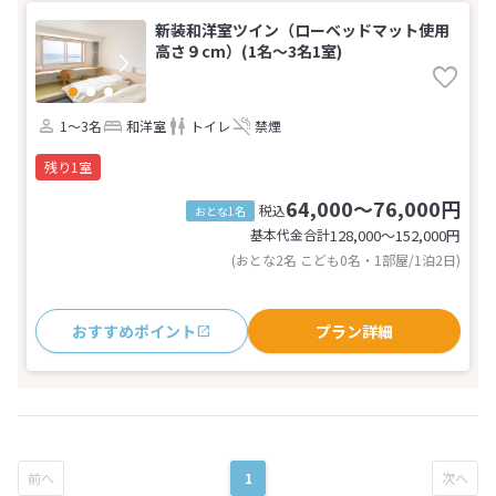
新装和洋室ツイン（ローベッドマット使用
高さ９cm）(1名～3名1室)
1～3名
和洋室
トイレ
禁煙
残り1室
64,000～76,000円
税込
おとな1名
基本代金合計
128,000〜152,000
円
(おとな2名 こども0名・1部屋/1泊2日)
おすすめポイント
プラン詳細
1