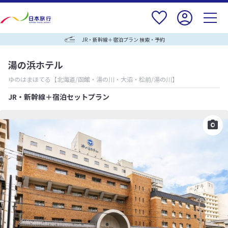
JR・新幹線＋宿泊プラン 検索・予約
湯の浜ホテル
ゆのはまほてる
【北海道/函館・湯の川・大沼・松前/湯の川】
JR・新幹線＋宿泊セットプラン