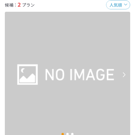
2
候補：
プラン
人気順