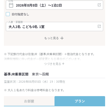
日程
日付指定なし
人数・部屋数
もっと見る
※ 下記旅行代金は往復JR（基準JR乗車区間）＋宿泊代金となります。
消費税増税に伴い代金が一部変更となる場合がございます。
※ 表示されている旅行代金・プラン内容は一定時間ごとに更新されます。最
つづきを見る
終確認画面でご確認ください。
基準JR乗車区間
東京～函館
空室状況：2026年08月05日（水）19：30現在
※ 大人１名あたり料金は参考料金となります。
お部屋
プラン