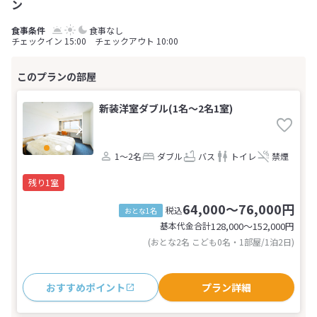
ン
食事なし
チェックイン 15:00 チェックアウト 10:00
新装洋室ダブル(1名～2名1室)
1～2名
ダブル
バス
トイレ
禁煙
残り1室
64,000～76,000円
税込
おとな1名
基本代金合計
128,000〜152,000
円
(おとな2名 こども0名・1部屋/1泊2日)
おすすめポイント
プラン詳細