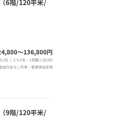
6階/120平米/
24,800～136,800円
な2名 こども0名・1部屋/1泊2日)
追加代金なし列車・普通車指定席
9階/120平米/