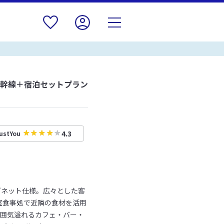
新幹線＋宿泊セットプラン
4.3
ustYou
ゾネット仕様。広々とした客
室食事処で近隣の食材を活用
雰囲気溢れるカフェ・バー・