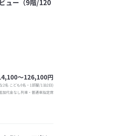
ビュー（9階/120
14,100～126,100円
な2名 こども0名・1部屋/1泊2日)
追加代金なし列車・普通車指定席