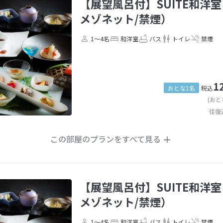
【展望風呂付】SUITE和洋室（
メゾネット/禁煙）
1～4名
和洋室
バス
トイレ
禁煙
1
おとな1名
税込
(おと
往復
この部屋のプランをすべて見る
【展望風呂付】SUITE和洋室（
メゾネット/禁煙）
1～4名
和洋室
バス
トイレ
禁煙