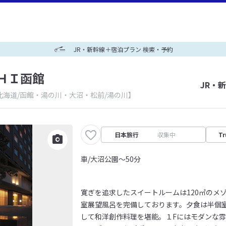
JR・新幹線＋宿泊プラン 検索・予約
ＨＩ函館
JR・
北海道/函館・湯の川・大沼・松前/湯の川】
日本旅行
収集中
Tr
車/大沼公園～50分
寛ぎを追求したスイートルームは120㎡のメ
室展望風呂を完備しております。夕食は半個
して和洋創作料理を堪能。１Fにはモダンな