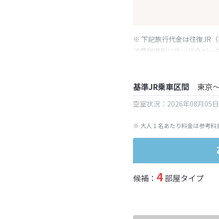
※ 下記旅行代金は往復JR
消費税増税に伴い代金が一
※ 表示されている旅行代
基準JR乗車区間
東京
空室状況：2026年08月05
※ 大人１名あたり料金は参考料
4
候補：
部屋タイプ