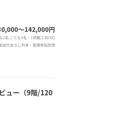
30,000～142,000円
な2名 こども0名・1部屋/1泊2日)
追加代金なし列車・普通車指定席
ビュー（9階/120