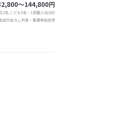
32,800～144,800円
な2名 こども0名・1部屋/1泊2日)
追加代金なし列車・普通車指定席