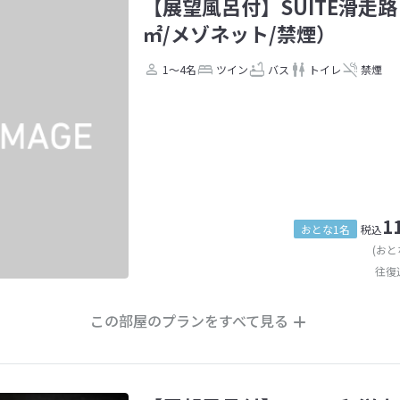
【展望風呂付】SUITE滑走路
㎡/メゾネット/禁煙）
1～4名
ツイン
バス
トイレ
禁煙
1
おとな1名
税込
(おと
往復
この部屋のプランをすべて見る