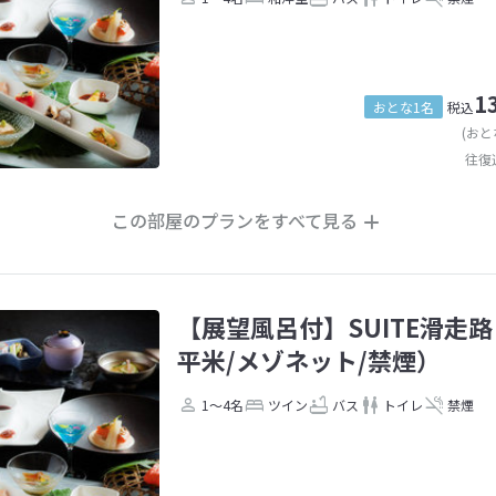
1
おとな1名
税込
(おと
往復
この部屋のプランをすべて見る
【展望風呂付】SUITE滑走路
平米/メゾネット/禁煙）
1～4名
ツイン
バス
トイレ
禁煙