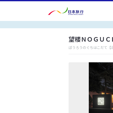
望楼ＮＯＧＵＣ
ぼうろうのぐちはこだて
【