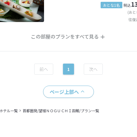
1
おとな1名
税込
(おと
往復
この部屋のプランをすべて見る
1
ページ上部へ
＋ホテル一覧
首都圏発/望楼ＮＯＧＵＣＨＩ函館/プラン一覧