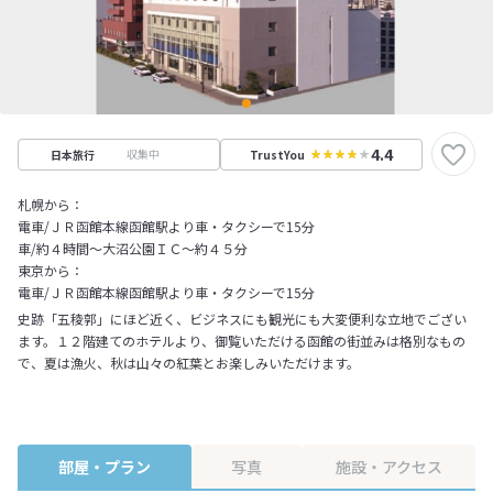
4.4
収集中
日本旅行
TrustYou
札幌から：
電車/ＪＲ函館本線函館駅より車・タクシーで15分
車/約４時間～大沼公園ＩＣ～約４５分
東京から：
電車/ＪＲ函館本線函館駅より車・タクシーで15分
史跡「五稜郭」にほど近く、ビジネスにも観光にも大変便利な立地でござい
ます。１２階建てのホテルより、御覧いただける函館の街並みは格別なもの
で、夏は漁火、秋は山々の紅葉とお楽しみいただけます。
部屋・プラン
写真
施設・アクセス