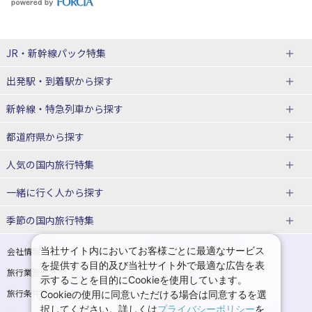
JR・新幹線パック
特集
出発駅・到着駅
から探す
JR・新幹線＋ホテルパック
日帰り JR・新幹線 パック
新幹線・特急列車
から探す
出張パック
秋田⇔東京 新幹線パック
山形⇔東京 新幹線パック
都道府県から探す
仙台→東京 新幹線パック
新潟→東京 新幹線パック
北海道新幹線 旅行
東北新幹線 旅行
人気の国内旅行特集
富山⇔東京 新幹線パック
東京→青森 新幹線パック
山形新幹線 旅行
秋田新幹線 旅行
一緒に行く人
から探す
東京→仙台 新幹線パック
東京 新幹線パック
東海道新幹線 旅行
北陸新幹線 旅行
北海道旅行・ツアー
東京ディズニーリゾート®への旅
ユニバーサル・スタジオ・ジャパ
ンへの旅
季節の国内旅行特集
東京→金沢 新幹線パック
東京→新潟 新幹線パック
上越新幹線 旅行
山陽新幹線 旅行
東北
一人旅 国内版
家族・子連れ旅行 国内版
温泉旅行
日帰り旅行
東京⇔軽井沢 新幹線パック
東京→長野 新幹線パック
九州新幹線 旅行
西九州新幹線 旅行
青森旅行・ツアー
岩手旅行・ツアー
カップル・夫婦旅行 国内版
女子旅 国内版
桜・お花見特集
ゴールデンウィーク（GW）の国内
当社サイト内においてお客様ごとに最適なサービス
会社情報
プライバシーポリシー
旅行
を提供する目的及び当社サイト外で最適な広告を表
旅行業登録票・約款
規約集
東京→名古屋 新幹線パック
東京→京都 新幹線パック
特急サンダーバード 旅行
宮城旅行・ツアー
秋田旅行・ツアー
卒業旅行・学生旅行 国内版
示することを目的にCookieを使用しています。
夏休み・お盆の国内旅行
7月の国内旅行
旅行条件書
商標について
Cookieの使用に同意いただける場合は同意するを選
東京→大阪（新大阪） 新幹線パッ
東京→神戸（新神戸） 新幹線パッ
山形旅行・ツアー
福島旅行・ツアー
択してください。詳しくは
プライバシーポリシー
を