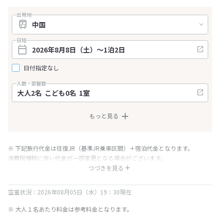
出発地
日程
日付指定なし
人数・部屋数
もっと見る
※ 下記旅行代金は往復JR（基準JR乗車区間）＋宿泊代金となります。
消費税増税に伴い代金が一部変更となる場合がございます。
※ 表示されている旅行代金・プラン内容は一定時間ごとに更新されます。最
つづきを見る
終確認画面でご確認ください。
空室状況：2026年08月05日（水）19：30現在
※ 大人１名あたり料金は参考料金となります。