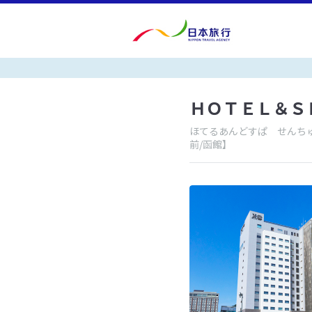
ＨＯＴＥＬ＆Ｓ
ほてるあんどすぱ せんち
前/函館】