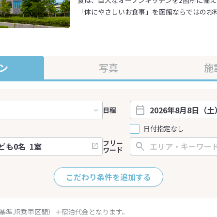
食は、巨大なオープンキッチンを2箇所に備
「体にやさしいお食事」を函館ならではのお
ン
写真
施
日程
日付指定なし
フリー
ワード
こだわり条件を追加する
（基準JR乗車区間）＋宿泊代金となります。