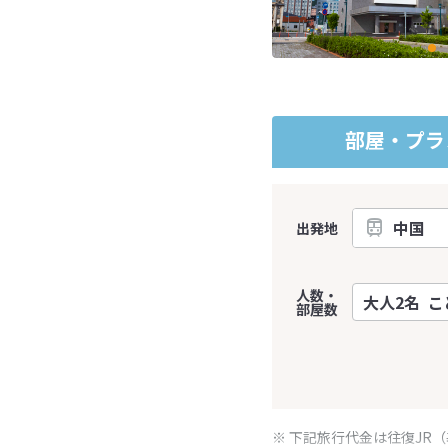
部屋・プラ
出発地
人数・
部屋数
※ 下記旅行代金は往復JR