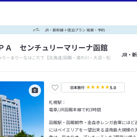
JR・新幹線＋宿泊プラン 検索・予約
ＰＡ センチュリーマリーナ函館
JR・
ゅりーまりーなはこだて
【北海道/函館・湯の川・大沼・松
5.0
日本旅行
札幌駅：
電車/JR函館本線で約3時間
函館駅・函館朝市・金森赤レンガ倉庫にほど近
にはベイエリアを一望出来る道南最大規模の天