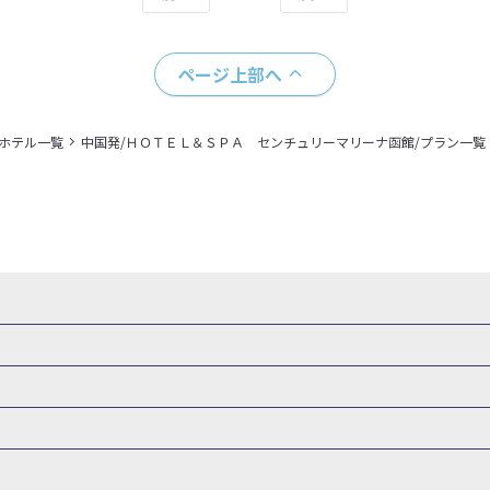
ページ上部へ
＋ホテル一覧
中国発/ＨＯＴＥＬ＆ＳＰＡ センチュリーマリーナ函館/プラン一覧
・新幹線 パック
出張パック
新幹線パック
仙台→東京 新幹線パック
新潟→東京 新幹線パック
新幹線パック
東京→仙台 新幹線パック
東京 新幹線パック
東京→
山形新幹線 旅行
秋田新幹線 旅行
東海道新幹線 旅行
北陸新幹線 
 新幹線パック
東京→長野 新幹線パック
東京→名古屋 新幹線パッ
州新幹線 旅行
西九州新幹線 旅行
特急サンダーバード 旅行
森旅行・ツアー
岩手旅行・ツアー
宮城旅行・ツアー
秋田旅行・
新大阪） 新幹線パック
東京→神戸（新神戸） 新幹線パック
東京→