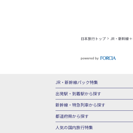
日本旅行トップ
JR・新幹線
JR・新幹線パック
特集
JR・新幹線＋ホテルパック
日帰り JR
出発駅・到着駅
から探す
秋田⇔東京 新幹線パック
山形⇔東京 
新幹線・特急列車
から探す
富山⇔東京 新幹線パック
東京→青森 
北海道新幹線 旅行
東北新幹線 旅行
都道府県から探す
東京→新潟 新幹線パック
東京⇔軽井沢
上越新幹線 旅行
山陽新幹線 旅行
九
北海道旅行・ツアー
東北
青
人気の国内旅行特集
東京→京都 新幹線パック
東京→大阪（