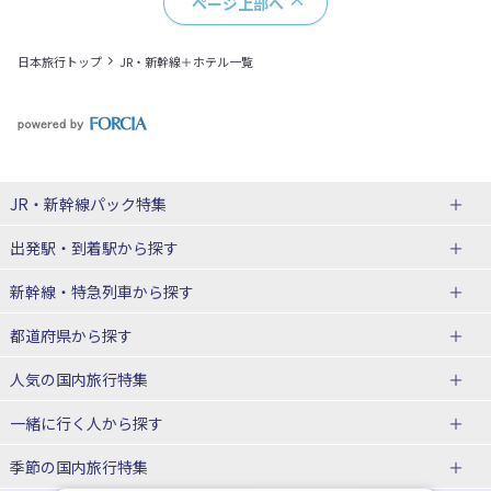
ページ上部へ
日本旅行トップ
JR・新幹線＋ホテル一覧
JR・新幹線パック
特集
出発駅・到着駅
から探す
JR・新幹線＋ホテルパック
日帰り JR・新幹線 パック
新幹線・特急列車
から探す
出張パック
秋田⇔東京 新幹線パック
山形⇔東京 新幹線パック
都道府県から探す
仙台→東京 新幹線パック
新潟→東京 新幹線パック
北海道新幹線 旅行
東北新幹線 旅行
人気の国内旅行特集
富山⇔東京 新幹線パック
東京→青森 新幹線パック
山形新幹線 旅行
秋田新幹線 旅行
一緒に行く人
から探す
東京→仙台 新幹線パック
東京 新幹線パック
東海道新幹線 旅行
北陸新幹線 旅行
北海道旅行・ツアー
東京ディズニーリゾート®への旅
ユニバーサル・スタジオ・ジャパ
ンへの旅
季節の国内旅行特集
東京→金沢 新幹線パック
東京→新潟 新幹線パック
上越新幹線 旅行
山陽新幹線 旅行
東北
一人旅 国内版
家族・子連れ旅行 国内版
温泉旅行
日帰り旅行