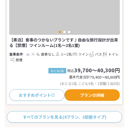
【素泊】食事のつかないプランです♪自由な旅行設計が出来
る【禁煙】ツインルーム(1名～2名1室)
食事なし
1～2名
ツイン
バス
トイレ
禁煙
39,700～40,300円
税込
おとな1名
基本代金合計
79,400〜80,600
円
(おとな2名 こども0名・1部屋/1泊2日)
おすすめポイント
プランの詳細
すべてのプランを見る
(9プラン、3部屋タイプ)