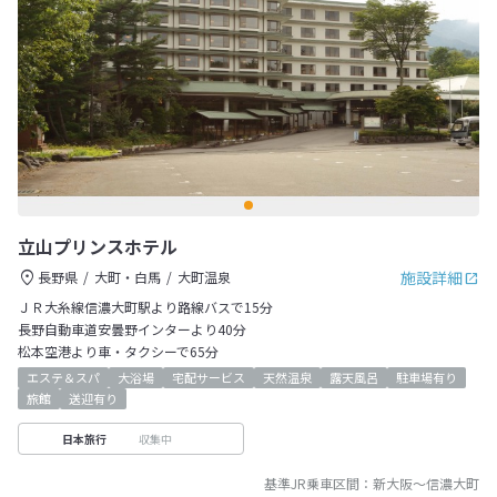
立山プリンスホテル
施設詳細
長野県
大町・白馬
大町温泉
ＪＲ大糸線信濃大町駅より路線バスで15分
長野自動車道安曇野インターより40分
松本空港より車・タクシーで65分
エステ＆スパ
大浴場
宅配サービス
天然温泉
露天風呂
駐車場有り
旅館
送迎有り
収集中
日本旅行
基準JR乗車区間：
新大阪
～
信濃大町