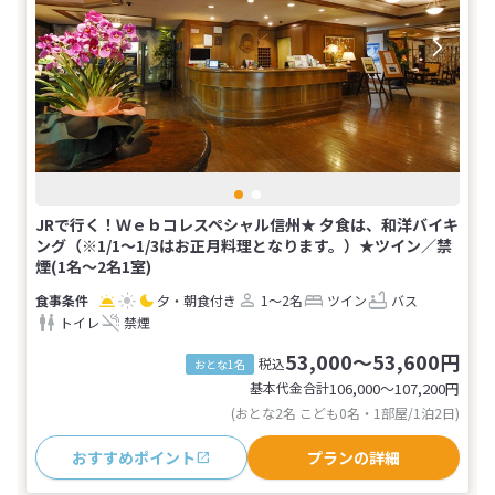
JRで行く！Ｗｅｂコレスペシャル信州★ 夕食は、和洋バイキ
ング（※1/1～1/3はお正月料理となります。）★ツイン／禁
煙(1名～2名1室)
夕・朝食付き
1～2名
ツイン
バス
トイレ
禁煙
53,000～53,600円
税込
おとな1名
基本代金合計
106,000〜107,200
円
(おとな2名 こども0名・1部屋/1泊2日)
おすすめポイント
プランの詳細