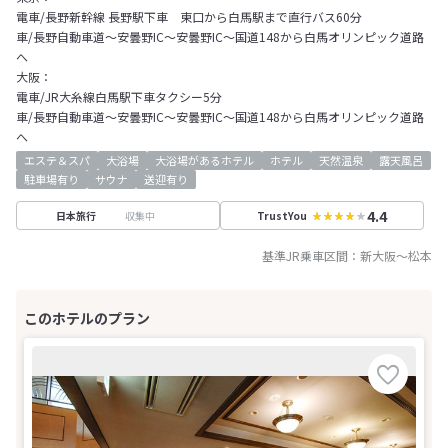
電車/長野新幹線 長野駅下車 東口から白馬駅まで直行バス60分
車/長野自動車道～安曇野IC～安曇野IC～国道148から白馬オリンピック道路
へ
大阪：
電車/JR大糸線白馬駅下車タクシー5分
車/長野自動車道～安曇野IC～安曇野IC～国道148から白馬オリンピック道路
へ
エステ＆スパ
大浴場
大浴場があるホテル
ホテル
天然温泉
露天風呂
駐車場有り
サウナ
送迎有り
4.4
収集中
日本旅行
TrustYou
基準JR乗車区間：
新大阪
～
松本