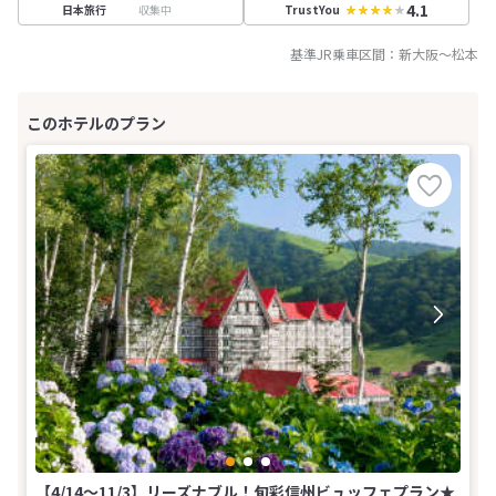
4.1
収集中
日本旅行
TrustYou
基準JR乗車区間：
新大阪
～
松本
【4/14〜11/3】リーズナブル！旬彩信州ビュッフェプラン★