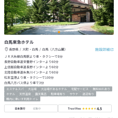
白馬東急ホテル
施設詳細
長野県
大町・白馬
白馬（八方山麓）
ＪＲ大糸線白馬駅より車・タクシーで8分
長野自動車道安曇野インターより60分
上信越自動車道長野インターより60分
北陸自動車道糸魚川インターより60分
松本空港より車・タクシーで100分
白馬八方バス停より車で3分
エステ＆スパ
大浴場
大浴場があるホテル
宅配サービス
無料WiFiあり
ホテル
天然温泉
露天風呂
駐車場有り
サウナ
送迎有り
館内に車いす利用トイレ
4.5
収集中
日本旅行
TrustYou