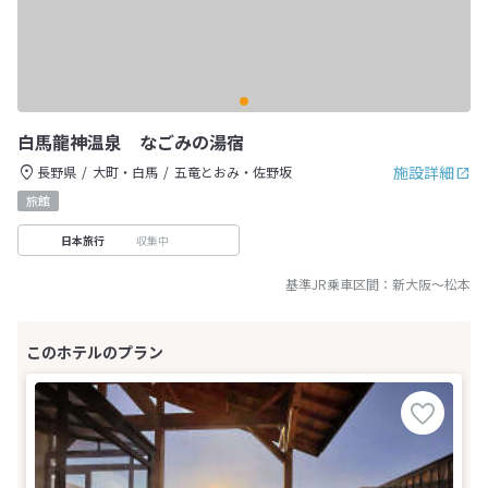
白馬龍神温泉 なごみの湯宿
施設詳細
長野県
大町・白馬
五竜とおみ・佐野坂
旅館
収集中
日本旅行
基準JR乗車区間：
新大阪
～
松本