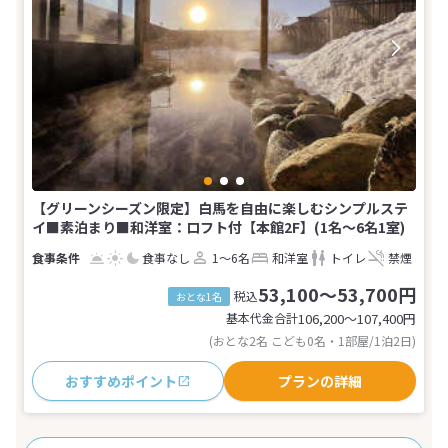
【グリーンシーズン限定】白馬を自由に楽しむシンプルステ
イ■素泊まり■和洋室：ロフト付【本館2F】(1名～6名1室)
食事なし
1～6名
和洋室
トイレ
禁煙
53,100～53,700円
税込
おとな1名
基本代金合計
106,200〜107,400
円
(おとな2名 こども0名・1部屋/1泊2日)
おすすめポイント
プランの詳細