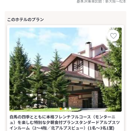
基準JR乗車区間：
新大阪
～
松本
白馬の四季とともに本格フレンチフルコース（モンターニ
ュ）を楽しむ特別な夕朝食付プランスタンダードアルプスツ
インルーム（2〜4階／北アルプスビュー）(1名～3名1室)