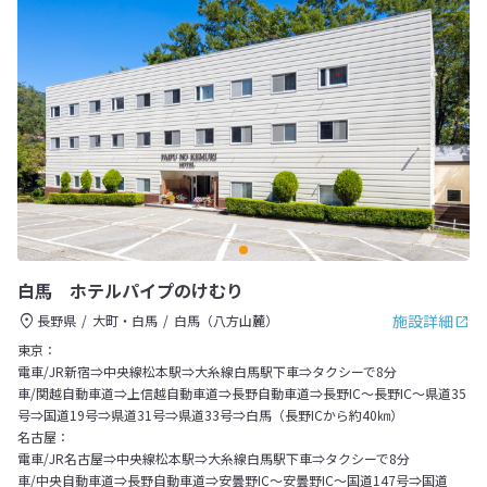
白馬 ホテルパイプのけむり
施設詳細
長野県
大町・白馬
白馬（八方山麓）
東京：
電車/JR新宿⇒中央線松本駅⇒大糸線白馬駅下車⇒タクシーで8分
車/関越自動車道⇒上信越自動車道⇒長野自動車道⇒長野IC～長野IC～県道35
号⇒国道19号⇒県道31号⇒県道33号⇒白馬（長野ICから約40㎞）
名古屋：
電車/JR名古屋⇒中央線松本駅⇒大糸線白馬駅下車⇒タクシーで8分
車/中央自動車道⇒長野自動車道⇒安曇野IC～安曇野IC～国道147号⇒国道