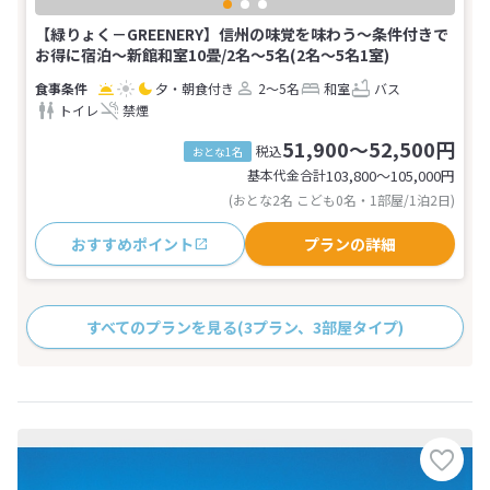
【緑りょく－GREENERY】信州の味覚を味わう～条件付きで
お得に宿泊～新館和室10畳/2名～5名(2名～5名1室)
夕・朝食付き
2～5名
和室
バス
トイレ
禁煙
51,900～52,500円
税込
おとな1名
基本代金合計
103,800〜105,000
円
(おとな2名 こども0名・1部屋/1泊2日)
おすすめポイント
プランの詳細
すべてのプランを見る
(3プラン、3部屋タイプ)