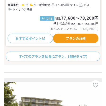
夕・朝食付き
1～3名
ツイン
バス
トイレ
禁煙
77,600～78,200円
税込
おとな1名
基本代金合計
155,200〜156,400
円
(おとな2名 こども0名・1部屋/1泊2日)
おすすめポイント
プランの詳細
すべてのプランを見る
(2プラン、1部屋タイプ)