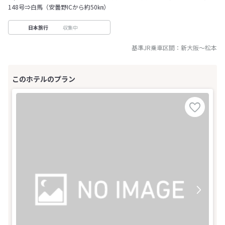
148号⇒白馬（安曇野ICから約50㎞）
収集中
日本旅行
基準JR乗車区間：
新大阪
～
松本