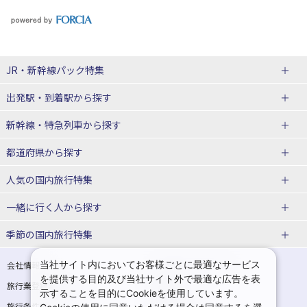
JR・新幹線パック
特集
出発駅・到着駅
から探す
JR・新幹線＋ホテルパック
日帰り JR・新幹線 パック
新幹線・特急列車
から探す
出張パック
秋田⇔東京 新幹線パック
山形⇔東京 新幹線パック
都道府県から探す
仙台→東京 新幹線パック
新潟→東京 新幹線パック
北海道新幹線 旅行
東北新幹線 旅行
人気の国内旅行特集
富山⇔東京 新幹線パック
東京→青森 新幹線パック
山形新幹線 旅行
秋田新幹線 旅行
一緒に行く人
から探す
東京→仙台 新幹線パック
東京 新幹線パック
東海道新幹線 旅行
北陸新幹線 旅行
北海道旅行・ツアー
東京ディズニーリゾート®への旅
ユニバーサル・スタジオ・ジャパ
ンへの旅
季節の国内旅行特集
東京→金沢 新幹線パック
東京→新潟 新幹線パック
上越新幹線 旅行
山陽新幹線 旅行
東北
一人旅 国内版
家族・子連れ旅行 国内版
温泉旅行
日帰り旅行
東京⇔軽井沢 新幹線パック
東京→長野 新幹線パック
九州新幹線 旅行
西九州新幹線 旅行
青森旅行・ツアー
岩手旅行・ツアー
カップル・夫婦旅行 国内版
女子旅 国内版
桜・お花見特集
ゴールデンウィーク（GW）の国内
当社サイト内においてお客様ごとに最適なサービス
会社情報
プライバシーポリシー
旅行
を提供する目的及び当社サイト外で最適な広告を表
旅行業登録票・約款
規約集
東京→名古屋 新幹線パック
東京→京都 新幹線パック
特急サンダーバード 旅行
宮城旅行・ツアー
秋田旅行・ツアー
卒業旅行・学生旅行 国内版
示することを目的にCookieを使用しています。
夏休み・お盆の国内旅行
7月の国内旅行
旅行条件書
商標について