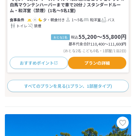
白馬マウンテンハーバーまで車で20分♪スタンダードルー
ム・和洋室（禁煙）(1名～5名1室)
夕・朝食付き
1～5名
和洋室
バス
トイレ
禁煙
55,200～55,800円
税込
おとな1名
基本代金合計
110,400〜111,600
円
(おとな2名 こども0名・1部屋/1泊2日)
おすすめポイント
プランの詳細
すべてのプランを見る
(1プラン、1部屋タイプ)