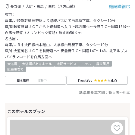
施設詳細
長野県
大町・白馬
白馬（八方山麓）
東京：
電車/北陸新幹線長野駅より路線バスにて白馬駅下車、タクシー10分
車/関越道藤岡ＪＣＴから上信越道へ入り上越方面へ～長野ＩＣ～国道19号～
白馬長野道（オリンピック道路）経由約50Ｋｍ
名古屋：
電車/ＪＲ中央西線松本経由、大糸線白馬駅下車、タクシー10分
車/中央道岡谷ＪＣＴを長野道へ～安曇野ＩＣ～国道147～148、北アルプス
パノラマロードを白馬方面へ
大浴場
大浴場があるホテル
宅配サービス
ホテル
露天風呂
駐車場有り
4.0
収集中
日本旅行
TrustYou
基準JR乗車区間：
新大阪
～
松本