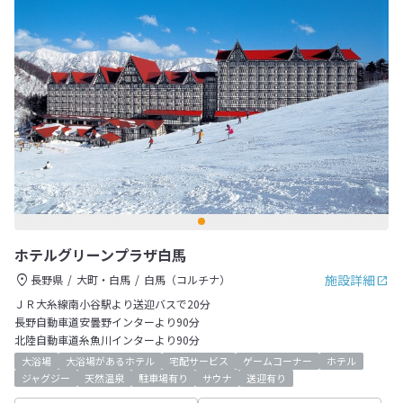
ホテルグリーンプラザ白馬
施設詳細
長野県
大町・白馬
白馬（コルチナ）
ＪＲ大糸線南小谷駅より送迎バスで20分
長野自動車道安曇野インターより90分
北陸自動車道糸魚川インターより90分
大浴場
大浴場があるホテル
宅配サービス
ゲームコーナー
ホテル
ジャグジー
天然温泉
駐車場有り
サウナ
送迎有り