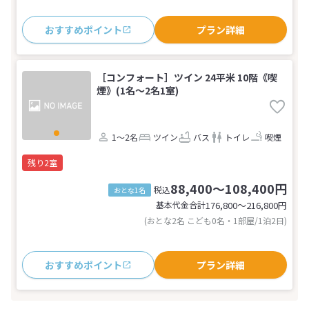
おすすめポイント
プラン詳細
［コンフォート］ツイン 24平米 10階《喫
煙》(1名～2名1室)
1～2名
ツイン
バス
トイレ
喫煙
残り2室
88,400～108,400円
税込
おとな1名
基本代金合計
176,800〜216,800
円
(おとな2名 こども0名・1部屋/1泊2日)
おすすめポイント
プラン詳細