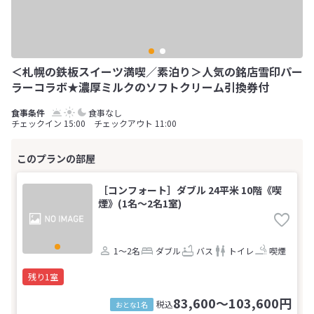
＜札幌の鉄板スイーツ満喫／素泊り＞人気の銘店雪印パー
ラーコラボ★濃厚ミルクのソフトクリーム引換券付
食事なし
チェックイン 15:00 チェックアウト 11:00
［コンフォート］ダブル 24平米 10階《喫
煙》(1名～2名1室)
1～2名
ダブル
バス
トイレ
喫煙
残り1室
83,600～103,600円
税込
おとな1名