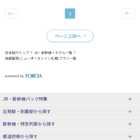
1
ページ上部へ
日本旅行トップ
JR・新幹線＋ホテル一覧
首都圏発/ニューオータニイン札幌/プラン一覧
JR・新幹線パック
特集
出発駅・到着駅
から探す
JR・新幹線＋ホテルパック
日帰り JR・新幹線 パック
新幹線・特急列車
から探す
出張パック
秋田⇔東京 新幹線パック
山形⇔東京 新幹線パック
都道府県から探す
仙台→東京 新幹線パック
新潟→東京 新幹線パック
北海道新幹線 旅行
東北新幹線 旅行