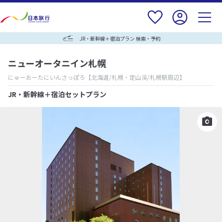
JR・新幹線＋宿泊プラン 検索・予約
ニューオータニイン札幌
にゅーおーたにいんさっぽろ
【北海道/札幌・定山渓/札幌駅周辺】
JR・新幹線＋宿泊セットプラン