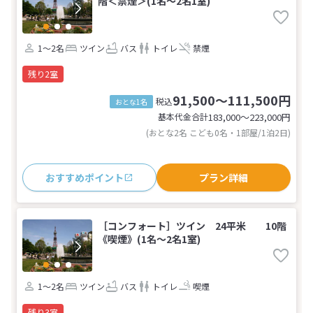
階＜禁煙＞(1名～2名1室)
1～2名
ツイン
バス
トイレ
禁煙
残り2室
91,500～111,500円
税込
おとな1名
基本代金合計
183,000〜223,000
円
(おとな2名 こども0名・1部屋/1泊2日)
おすすめポイント
プラン詳細
［コンフォート］ツイン 24平米 10階
《喫煙》(1名～2名1室)
1～2名
ツイン
バス
トイレ
喫煙
残り3室