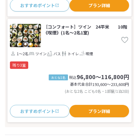
おすすめポイント
プラン詳細
［コンフォート］ツイン 24平米 10階
《喫煙》(1名～2名1室)
1～2名
ツイン
バス
トイレ
喫煙
残り3室
96,800～116,800円
税込
おとな1名
基本代金合計
193,600〜233,600
円
(おとな2名 こども0名・1部屋/1泊2日)
おすすめポイント
プラン詳細