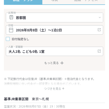
出発地
日程
日付指定なし
人数・部屋数
もっと見る
※ 下記旅行代金は往復JR（基準JR乗車区間）＋宿泊代金となります。
消費税増税に伴い代金が一部変更となる場合がございます。
※ 表示されている旅行代金・プラン内容は一定時間ごとに更新されます。最
つづきを見る
終確認画面でご確認ください。
基準JR乗車区間
東京～札幌
空室状況：2026年08月07日（金）19：30現在