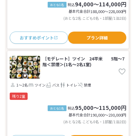
94,000～114,000円
税込
おとな1名
基本代金合計
188,000〜228,000
円
(おとな2名 こども0名・1部屋/1泊2日)
おすすめポイント
プラン詳細
［モデレート］ツイン 24平米 5階〜7
階＜禁煙＞(1名～2名1室)
1～2名
ツイン
バス
トイレ
禁煙
残り2室
95,000～115,000円
税込
おとな1名
基本代金合計
190,000〜230,000
円
(おとな2名 こども0名・1部屋/1泊2日)