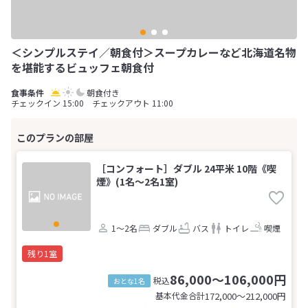
＜シンプルステイ／朝食付＞スープカレーなど北海道名物
を堪能するビュッフェ朝食付
朝食付き
チェックイン 15:00 チェックアウト 11:00
［コンフォート］ダブル 24平米 10階《喫
煙》(1名～2名1室)
1～2名
ダブル
バス
トイレ
喫煙
残り1室
86,000～106,000円
税込
おとな1名
基本代金合計
172,000〜212,000
円