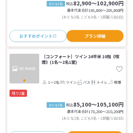
82,900～102,900円
税込
おとな1名
基本代金合計
165,800〜205,800
円
(おとな2名 こども0名・1部屋/1泊2日)
おすすめポイント
プラン詳細
［コンフォート］ツイン 24平米 10階《喫
煙》(1名～2名1室)
1～2名
ツイン
バス
トイレ
喫煙
残り2室
85,100～105,100円
税込
おとな1名
基本代金合計
170,200〜210,200
円
(おとな2名 こども0名・1部屋/1泊2日)