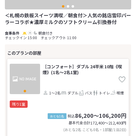
＜札幌の鉄板スイーツ満喫／朝食付＞人気の銘店雪印パー
ラーコラボ★濃厚ミルクのソフトクリーム引換券付
朝食付き
チェックイン 15:00 チェックアウト 11:00
［コンフォート］ダブル 24平米 10階《喫
煙》(1名～2名1室)
1～2名
ダブル
バス
トイレ
喫煙
残り1室
86,200～106,200円
税込
おとな1名
基本代金合計
172,400〜212,400
円
(おとな2名 こども0名・1部屋/1泊2日)