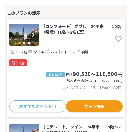
［コンフォート］ダブル 24平米 10階
《喫煙》(1名～2名1室)
1～2名
ダブル
バス
トイレ
喫煙
残り2室
90,500～110,500円
税込
おとな1名
基本代金合計
181,000〜221,000
円
(おとな2名 こども0名・1部屋/1泊2日)
おすすめポイント
プラン詳細
［モデレート］ツイン 24平米 5階〜7