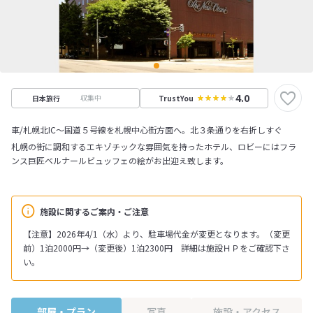
4.0
収集中
日本旅行
TrustYou
車/札幌北IC～国道５号線を札幌中心街方面へ。北３条通りを右折しすぐ
札幌の街に調和するエキゾチックな雰囲気を持ったホテル、ロビーにはフラ
ンス巨匠ベルナールビュッフェの絵がお出迎え致します。
施設に関するご案内・ご注意
【注意】2026年4/1（水）より、駐車場代金が変更となります。（変更
前）1泊2000円→（変更後）1泊2300円 詳細は施設ＨＰをご確認下さ
い。
部屋・プラン
写真
施設・アクセス