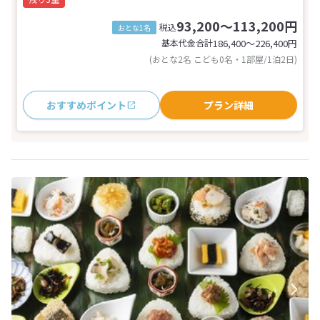
93,200～113,200円
税込
おとな1名
基本代金合計
186,400〜226,400
円
(おとな2名 こども0名・1部屋/1泊2日)
おすすめポイント
プラン詳細