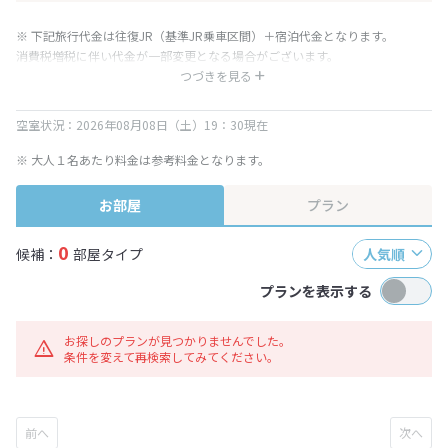
※ 下記旅行代金は往復JR（基準JR乗車区間）＋宿泊代金となります。
消費税増税に伴い代金が一部変更となる場合がございます。
※ 表示されている旅行代金・プラン内容は一定時間ごとに更新されます。最
つづきを見る
終確認画面でご確認ください。
空室状況：2026年08月08日（土）19：30現在
※ 大人１名あたり料金は参考料金となります。
お部屋
プラン
0
候補：
部屋タイプ
人気順
プランを表示する
お探しのプランが見つかりませんでした。
条件を変えて再検索してみてください。