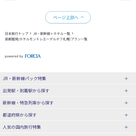
ページ上部へ
日本旅行トップ
JR・新幹線＋ホテル一覧
首都圏発/ホテルモントレエーデルホフ札幌/プラン一覧
JR・新幹線パック
特集
出発駅・到着駅
から探す
JR・新幹線＋ホテルパック
日帰り JR・新幹線 パック
新幹線・特急列車
から探す
出張パック
秋田⇔東京 新幹線パック
山形⇔東京 新幹線パック
都道府県から探す
仙台→東京 新幹線パック
新潟→東京 新幹線パック
北海道新幹線 旅行
東北新幹線 旅行
人気の国内旅行特集
富山⇔東京 新幹線パック
東京→青森 新幹線パック
山形新幹線 旅行
秋田新幹線 旅行