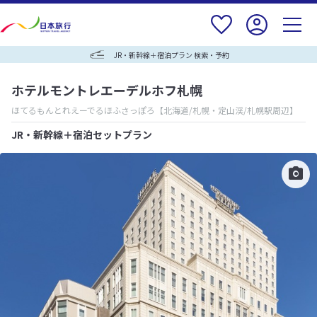
JR・新幹線＋宿泊プラン 検索・予約
ホテルモントレエーデルホフ札幌
ほてるもんとれえーでるほふさっぽろ
【北海道/札幌・定山渓/札幌駅周辺】
JR・新幹線＋宿泊セットプラン