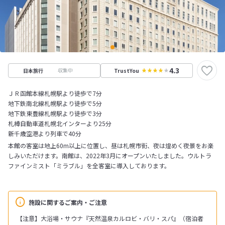
4.3
収集中
日本旅行
TrustYou
ＪＲ函館本線札幌駅より徒歩で7分
地下鉄南北線札幌駅より徒歩で5分
地下鉄東豊線札幌駅より徒歩で3分
札樽自動車道札幌北インターより25分
新千歳空港より列車で40分
本館の客室は地上60m以上に位置し、昼は札幌市街、夜は煌めく夜景をお楽
しみいただけます。南館は、2022年3月にオープンいたしました。ウルトラ
ファインミスト「ミラブル」を全客室に導入しております。
施設に関するご案内・ご注意
【注意】大浴場・サウナ『天然温泉カルロビ・バリ・スパ』（宿泊者