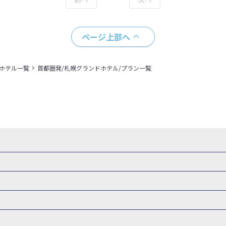
ページ上部へ
＋ホテル一覧
首都圏発/札幌グランドホテル/プラン一覧
・新幹線 パック
出張パック
新幹線パック
仙台→東京 新幹線パック
新潟→東京 新幹線パック
新幹線パック
東京→仙台 新幹線パック
東京 新幹線パック
東京→
山形新幹線 旅行
秋田新幹線 旅行
東海道新幹線 旅行
北陸新幹線 
 新幹線パック
東京→長野 新幹線パック
東京→名古屋 新幹線パッ
州新幹線 旅行
西九州新幹線 旅行
特急サンダーバード 旅行
森旅行・ツアー
岩手旅行・ツアー
宮城旅行・ツアー
秋田旅行・
新大阪） 新幹線パック
東京→神戸（新神戸） 新幹線パック
東京→