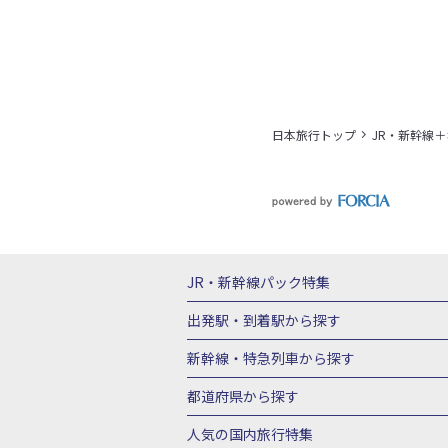
日本旅行トップ
JR・新幹線
JR・新幹線パック
特集
JR・新幹線＋ホテルパック
日帰り JR
出発駅・到着駅
から探す
秋田⇔東京 新幹線パック
山形⇔東京 
新幹線・特急列車
から探す
富山⇔東京 新幹線パック
東京→青森 
北海道新幹線 旅行
東北新幹線 旅行
都道府県から探す
東京→新潟 新幹線パック
東京⇔軽井沢
上越新幹線 旅行
山陽新幹線 旅行
九
北海道旅行・ツアー
東北
青
人気の国内旅行特集
東京→京都 新幹線パック
東京→大阪（