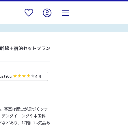
新幹線＋宿泊セットプラン
4.4
ustYou
ル。客室は歴史が息づくクラ
ーデンダイニングや中国料
などあり、17階には気品あ