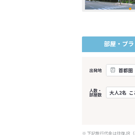
部屋・プラ
出発地
人数・
部屋数
※ 下記旅行代金は往復JR