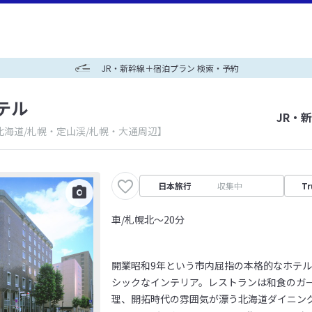
JR・新幹線＋宿泊プラン 検索・予約
テル
JR・
北海道/札幌・定山渓/札幌・大通周辺】
日本旅行
収集中
Tr
車/札幌北～20分
開業昭和9年という市内屈指の本格的なホテ
シックなインテリア。レストランは和食のガ
理、開拓時代の雰囲気が漂う北海道ダイニング