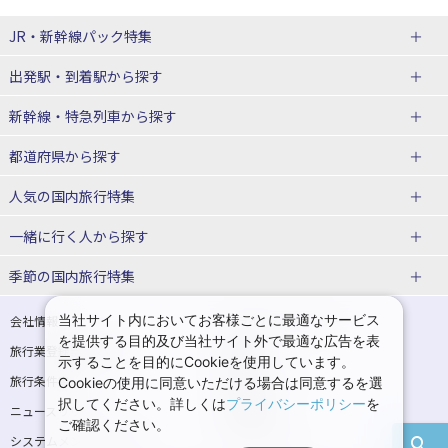
JR・新幹線パック
特集
出発駅・到着駅
から探す
JR・新幹線＋ホテルパック
日帰り JR・新幹線 パック
新幹線・特急列車
から探す
出張パック
秋田⇔東京 新幹線パック
山形⇔東京 新幹線パック
都道府県から探す
仙台→東京 新幹線パック
新潟→東京 新幹線パック
北海道新幹線 旅行
東北新幹線 旅行
人気の国内旅行特集
富山⇔東京 新幹線パック
東京→青森 新幹線パック
山形新幹線 旅行
秋田新幹線 旅行
一緒に行く人
から探す
東京→仙台 新幹線パック
東京 新幹線パック
東海道新幹線 旅行
北陸新幹線 旅行
北海道旅行・ツアー
東京ディズニーリゾート®への旅
ユニバーサル・スタジオ・ジャパ
ンへの旅
季節の国内旅行特集
東京→金沢 新幹線パック
東京→新潟 新幹線パック
上越新幹線 旅行
山陽新幹線 旅行
東北
一人旅 国内版
家族・子連れ旅行 国内版
温泉旅行
日帰り旅行
東京⇔軽井沢 新幹線パック
東京→長野 新幹線パック
九州新幹線 旅行
西九州新幹線 旅行
青森旅行・ツアー
岩手旅行・ツアー
カップル・夫婦旅行 国内版
女子旅 国内版
桜・お花見特集
ゴールデンウィーク（GW）の国内
当社サイト内においてお客様ごとに最適なサービス
会社情報
プライバシーポリシー
旅行
を提供する目的及び当社サイト外で最適な広告を表
旅行業登録票・約款
規約集
東京→名古屋 新幹線パック
東京→京都 新幹線パック
特急サンダーバード 旅行
宮城旅行・ツアー
秋田旅行・ツアー
卒業旅行・学生旅行 国内版
示することを目的にCookieを使用しています。
夏休み・お盆の国内旅行
7月の国内旅行
旅行条件書
商標について
Cookieの使用に同意いただける場合は同意するを選
東京→大阪（新大阪） 新幹線パッ
東京→神戸（新神戸） 新幹線パッ
山形旅行・ツアー
福島旅行・ツアー
択してください。詳しくは
プライバシーポリシー
を
ニュースリリース
採用情報
ク
ク
8月の国内旅行
9月の国内旅行
ご確認ください。
関東
システムメンテナンスの
サイトマップ