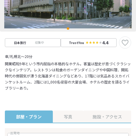
4.4
収集中
日本旅行
TrustYou
車/札幌北～20分
開業昭和9年という市内屈指の本格的なホテル。客室は歴史が息づくクラシッ
クなインテリア。レストランは和食のガーデンダイニングや中国料理、開拓
時代の雰囲気が漂う北海道ダイニングなどあり、17階には気品あるスカイバ
ンケットルーム、2階には1,000名収容の大宴会場、ホテルの歴史を語るライ
ブラリーあり。
部屋・プラン
写真
施設・アクセス
出発地