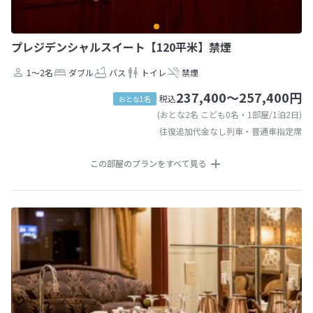
プレジデンシャルスイート【120平米】禁煙
1～2名
ダブル
バス
トイレ
禁煙
237,400～257,400円
税込
おとな1名
(おとな2名 こども0名・1部屋/1泊2日)
往復追加代金なし列車・普通車指定席
この部屋のプランをすべて見る