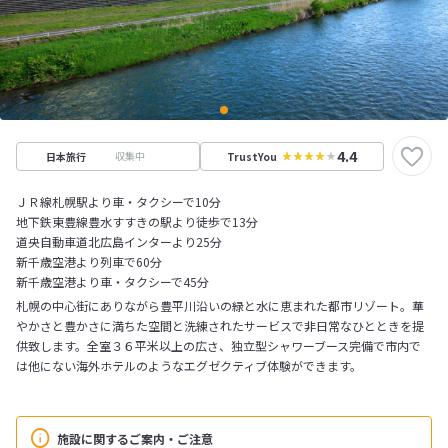
4.4
収集中
日本旅行
TrustYou
ＪＲ線札幌駅より車・タクシーで10分
地下鉄東豊線豊水すすきの駅より徒歩で13分
道央自動車道北広島インターより25分
新千歳空港より列車で60分
新千歳空港より車・タクシーで45分
札幌の中心街にありながら豊平川沿いの緑と水に恵まれた都市リゾート。華
やかさと豊かさに満ちた空間と洗練されたサービスで非日常なひとときを提
供致します。全室３６平米以上の広さ、独立型シャワーブース完備で市内で
は他にない海外ホテルのようなエグゼクティブ体験ができます。
施設に関するご案内・ご注意