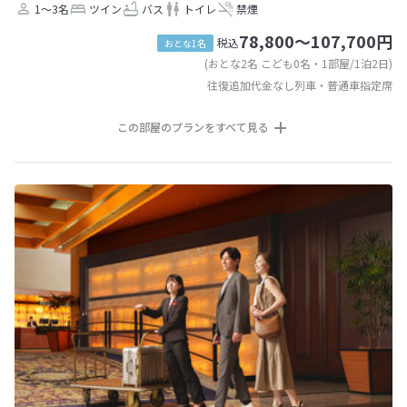
1～3名
ツイン
バス
トイレ
禁煙
78,800～107,700円
税込
おとな1名
(おとな2名 こども0名・1部屋/1泊2日)
往復追加代金なし列車・普通車指定席
この部屋のプランをすべて見る