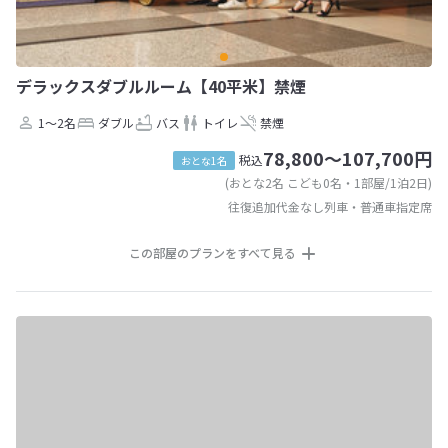
デラックスダブルルーム【40平米】禁煙
1～2名
ダブル
バス
トイレ
禁煙
78,800～107,700円
税込
おとな1名
(おとな2名 こども0名・1部屋/1泊2日)
往復追加代金なし列車・普通車指定席
この部屋のプランをすべて見る