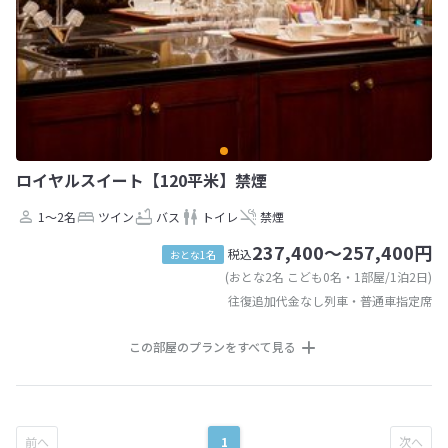
ロイヤルスイート【120平米】禁煙
1～2名
ツイン
バス
トイレ
禁煙
237,400～257,400円
税込
おとな1名
(おとな2名 こども0名・1部屋/1泊2日)
往復追加代金なし列車・普通車指定席
この部屋のプランをすべて見る
1