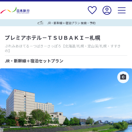
JR・新幹線＋宿泊プラン 検索・予約
プレミアホテル－ＴＳＵＢＡＫＩ－札幌
ぷれみあほてる－つばき－さっぽろ
【北海道/札幌・定山渓/札幌・すすき
の】
JR・新幹線＋宿泊セットプラン