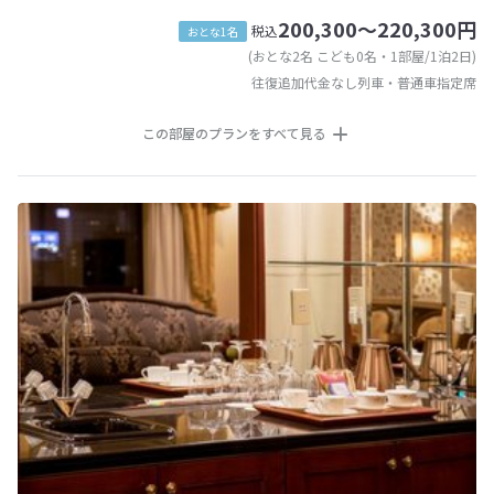
200,300～220,300円
税込
おとな1名
(おとな2名 こども0名・1部屋/1泊2日)
往復追加代金なし列車・普通車指定席
この部屋のプランをすべて見る