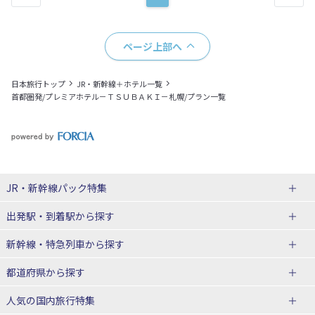
ページ上部へ
日本旅行トップ
JR・新幹線＋ホテル一覧
首都圏発/プレミアホテル－ＴＳＵＢＡＫＩ－札幌/プラン一覧
JR・新幹線パック
特集
出発駅・到着駅
から探す
JR・新幹線＋ホテルパック
日帰り JR・新幹線 パック
新幹線・特急列車
から探す
出張パック
秋田⇔東京 新幹線パック
山形⇔東京 新幹線パック
都道府県から探す
仙台→東京 新幹線パック
新潟→東京 新幹線パック
北海道新幹線 旅行
東北新幹線 旅行
人気の国内旅行特集
富山⇔東京 新幹線パック
東京→青森 新幹線パック
山形新幹線 旅行
秋田新幹線 旅行