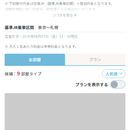
※ 下記旅行代金は往復JR（基準JR乗車区間）＋宿泊代金となります。
消費税増税に伴い代金が一部変更となる場合がございます。
※ 表示されている旅行代金・プラン内容は一定時間ごとに更新されます。最
つづきを見る
終確認画面でご確認ください。
基準JR乗車区間
東京～札幌
空室状況：2026年08月07日（金）23：30現在
※ 大人１名あたり料金は参考料金となります。
お部屋
プラン
9
候補：
部屋タイプ
人気順
プランを表示する