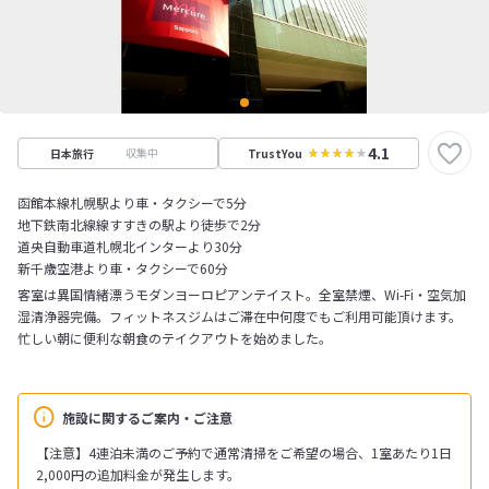
4.1
収集中
日本旅行
TrustYou
函館本線札幌駅より車・タクシーで5分
地下鉄南北線線すすきの駅より徒歩で2分
道央自動車道札幌北インターより30分
新千歳空港より車・タクシーで60分
客室は異国情緒漂うモダンヨーロピアンテイスト。全室禁煙、Wi-Fi・空気加
湿清浄器完備。フィットネスジムはご滞在中何度でもご利用可能頂けます。
忙しい朝に便利な朝食のテイクアウトを始めました。
施設に関するご案内・ご注意
【注意】4連泊未満のご予約で通常清掃をご希望の場合、1室あたり1日
2,000円の追加料金が発生します。