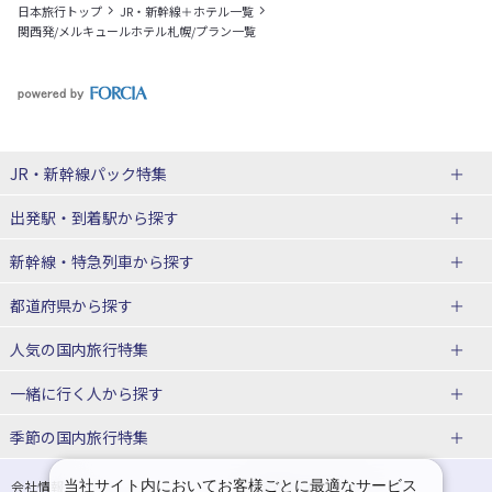
日本旅行トップ
JR・新幹線＋ホテル一覧
関西発/メルキュールホテル札幌/プラン一覧
JR・新幹線パック
特集
出発駅・到着駅
から探す
JR・新幹線＋ホテルパック
日帰り JR・新幹線 パック
新幹線・特急列車
から探す
出張パック
秋田⇔東京 新幹線パック
山形⇔東京 新幹線パック
都道府県から探す
仙台→東京 新幹線パック
新潟→東京 新幹線パック
北海道新幹線 旅行
東北新幹線 旅行
人気の国内旅行特集
富山⇔東京 新幹線パック
東京→青森 新幹線パック
山形新幹線 旅行
秋田新幹線 旅行
一緒に行く人
から探す
東京→仙台 新幹線パック
東京 新幹線パック
東海道新幹線 旅行
北陸新幹線 旅行
北海道旅行・ツアー
東京ディズニーリゾート®への旅
ユニバーサル・スタジオ・ジャパ
ンへの旅
季節の国内旅行特集
東京→金沢 新幹線パック
東京→新潟 新幹線パック
上越新幹線 旅行
山陽新幹線 旅行
東北
一人旅 国内版
家族・子連れ旅行 国内版
温泉旅行
日帰り旅行
東京⇔軽井沢 新幹線パック
東京→長野 新幹線パック
九州新幹線 旅行
西九州新幹線 旅行
青森旅行・ツアー
岩手旅行・ツアー
カップル・夫婦旅行 国内版
女子旅 国内版
桜・お花見特集
ゴールデンウィーク（GW）の国内
当社サイト内においてお客様ごとに最適なサービス
会社情報
プライバシーポリシー