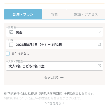
部屋・プラン
写真
施設・アクセス
出発地
日程
日付指定なし
人数・部屋数
もっと見る
※ 下記旅行代金は往復JR（基準JR乗車区間）＋宿泊代金となります。
消費税増税に伴い代金が一部変更となる場合がございます。
※ 表示されている旅行代金・プラン内容は一定時間ごとに更新されます。最
つづきを見る
終確認画面でご確認ください。