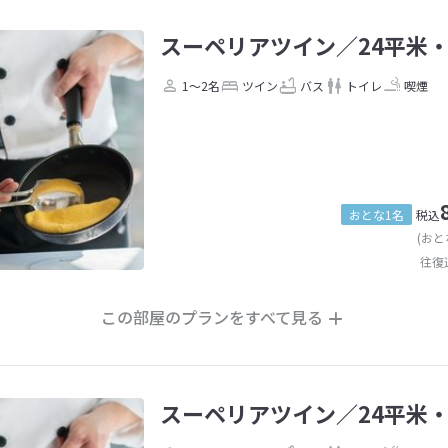
スーペリアツイン／24平米
1～2名
ツイン
バス
トイレ
喫煙
おとな1名
税込
(おと
往復
この部屋のプランをすべて見る
スーペリアツイン／24平米