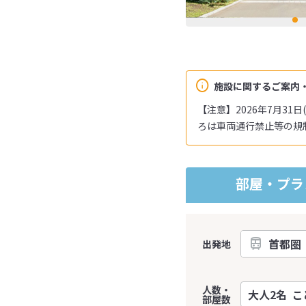
施設に関するご案内
【注意】2026年7月3
ろは車両通行禁止等の規
部屋・プラ
出発地
人数・
部屋数