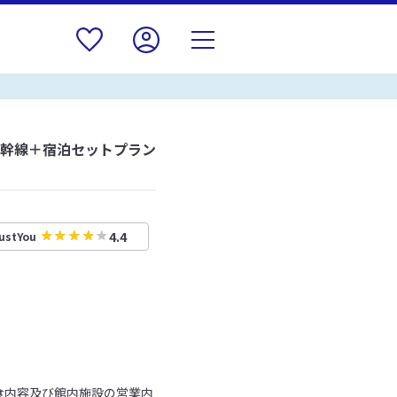
新幹線＋宿泊セットプラン
4.4
ustYou
食内容及び館内施設の営業内