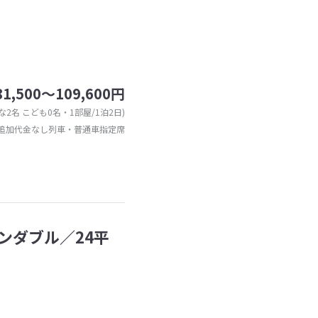
81,500～109,600円
な2名 こども0名・1部屋/1泊2日)
追加代金なし列車・普通車指定席
ンダブル／24平