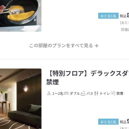
おとな1名
税込
(おと
往復
この部屋のプランをすべて見る
【特別フロア】デラックスダ
禁煙
1～2名
ダブル
バス
トイレ
禁煙
おとな1名
税込
(おと