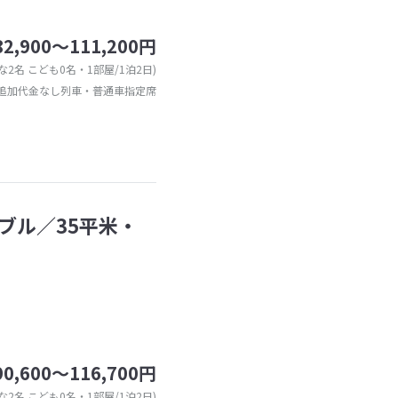
82,900～111,200円
な2名 こども0名・1部屋/1泊2日)
追加代金なし列車・普通車指定席
ブル／35平米・
90,600～116,700円
な2名 こども0名・1部屋/1泊2日)