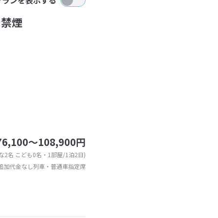
・禁煙
76,100～108,900円
な2名 こども0名・1部屋/1泊2日)
追加代金なし列車・普通車指定席