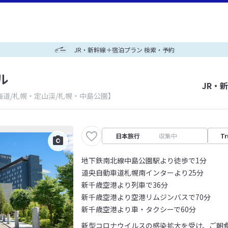
JR・新幹線＋宿泊プラン 検索・予約
ル
JR・
海道/札幌・定山渓/札幌・中島公園】
日本旅行
収集中
Tr
地下鉄南北線中島公園駅より徒歩で1分
道央自動車道札幌南インターより25分
新千歳空港より列車で36分
新千歳空港より空港リムジンバスで70分
新千歳空港より車・タクシーで60分
新型コロナウイルスの感染拡大を受け、ご朝