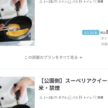
1～2名
ツイン
バス
トイレ
禁煙
おとな1名
税込
(おと
往復
この部屋のプランをすべて見る
【公園側】スーペリアクイー
米・禁煙
1～2名
ダブル
バス
トイレ
禁煙