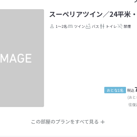
スーペリアツイン／24平米
1～2名
ツイン
バス
トイレ
禁煙
おとな1名
税込
(おと
往復
この部屋のプランをすべて見る