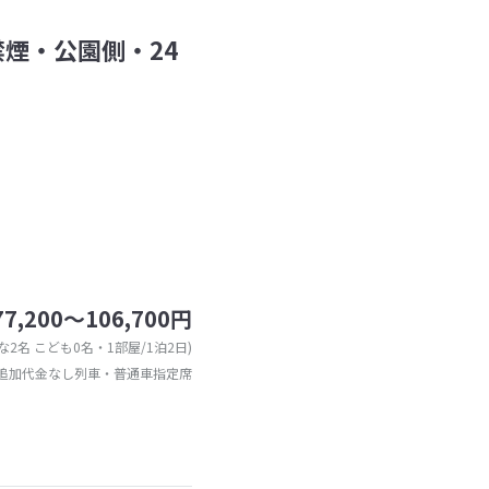
煙・公園側・24
77,200～106,700円
な2名 こども0名・1部屋/1泊2日)
追加代金なし列車・普通車指定席