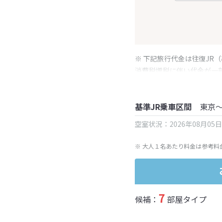
※ 下記旅行代金は往復JR
消費税増税に伴い代金が一
※ 表示されている旅行代
基準JR乗車区間
東京
空室状況：2026年08月05
※ 大人１名あたり料金は参考料
7
候補：
部屋タイプ