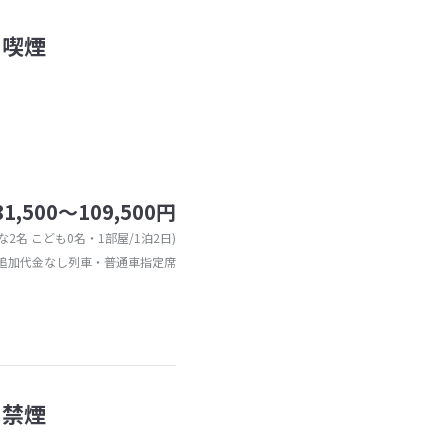
・喫煙
81,500～109,500円
な2名 こども0名・1部屋/1泊2日)
追加代金なし列車・普通車指定席
・禁煙