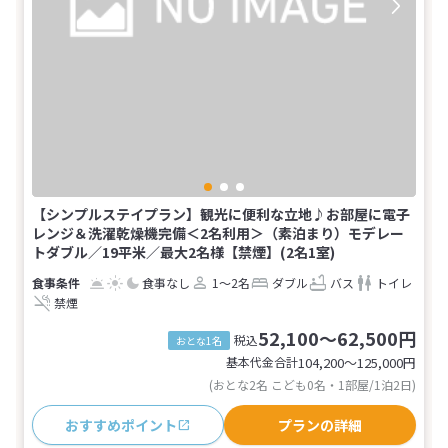
【シンプルステイプラン】観光に便利な立地♪お部屋に電子
レンジ＆洗濯乾燥機完備＜2名利用＞（素泊まり）モデレー
トダブル／19平米／最大2名様【禁煙】(2名1室)
食事なし
1～2名
ダブル
バス
トイレ
禁煙
52,100～62,500円
税込
おとな1名
基本代金合計
104,200〜125,000
円
(おとな2名 こども0名・1部屋/1泊2日)
おすすめポイント
プランの詳細