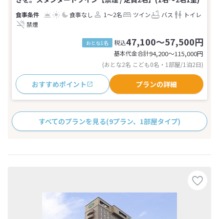
食事なし
1～2名
ツイン
バス
トイレ
禁煙
47,100～57,500円
税込
おとな1名
基本代金合計
94,200〜115,000
円
(おとな2名 こども0名・1部屋/1泊2日)
おすすめポイント
プランの詳細
すべてのプランを見る
(9プラン、1部屋タイプ)