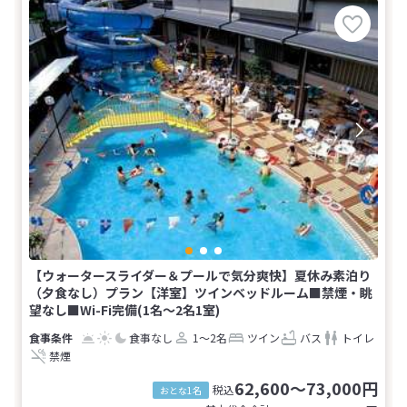
【ウォータースライダー＆プールで気分爽快】夏休み素泊り
（夕食なし）プラン【洋室】ツインベッドルーム■禁煙・眺
望なし■Wi-Fi完備(1名～2名1室)
食事なし
1～2名
ツイン
バス
トイレ
禁煙
62,600～73,000円
税込
おとな1名