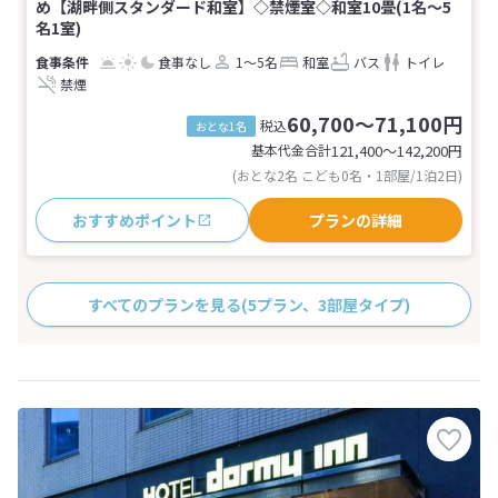
め【湖畔側スタンダード和室】◇禁煙室◇和室10畳(1名～5
名1室)
食事なし
1～5名
和室
バス
トイレ
禁煙
60,700～71,100円
税込
おとな1名
基本代金合計
121,400〜142,200
円
(おとな2名 こども0名・1部屋/1泊2日)
おすすめポイント
プランの詳細
すべてのプランを見る
(5プラン、3部屋タイプ)