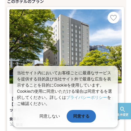
当社サイト内においてお客様ごとに最適なサービス
を提供する目的及び当社サイト外で最適な広告を表
示することを目的にCookieを使用しています。
Cookieの使用に同意いただける場合は同意するを選
択してください。詳しくは
プライバシーポリシー
を
【チェーンホテル特集】シンプルステイプラン（素泊り）
ご確認ください。
【2026年8月】【禁煙】モデレートダブル 広さ18平米 ベ
ッド幅151cm(1名～2名1室)
条件変更
同意しない
同意する
食事なし
1～2名
ダブル
バス
トイレ
禁煙