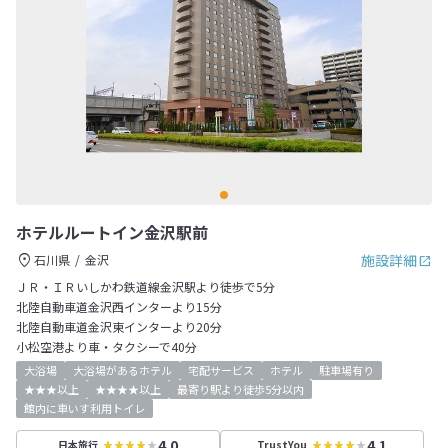
ホテルルートイン金沢駅前
施設詳細
石川県
金沢
ＪＲ・ＩＲいしかわ鉄道線金沢駅より徒歩で5分
北陸自動車道金沢西インターより15分
北陸自動車道金沢東インターより20分
小松空港より車・タクシーで40分
大浴場
大浴場があるホテル
宅配サービス
ホテル
駐車場有り
★★★以上
★★★★以上
最寄り駅より徒歩5分以内
館内に車いす利用トイレ
4.0
4.1
日本旅行
TrustYou