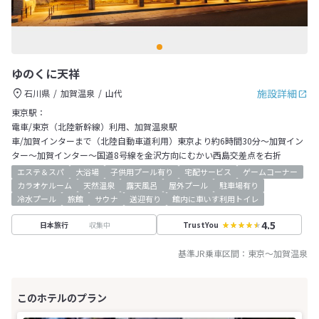
ゆのくに天祥
施設詳細
石川県
加賀温泉
山代
東京駅：
電車/東京（北陸新幹線）利用、加賀温泉駅
車/加賀インターまで（北陸自動車道利用）東京より約6時間30分～加賀イン
ター～加賀インター～国道8号線を金沢方向にむかい西島交差点を右折
エステ＆スパ
大浴場
子供用プール有り
宅配サービス
ゲームコーナー
カラオケルーム
天然温泉
露天風呂
屋外プール
駐車場有り
冷水プール
旅館
サウナ
送迎有り
館内に車いす利用トイレ
4.5
収集中
日本旅行
TrustYou
基準JR乗車区間：
東京
～
加賀温泉