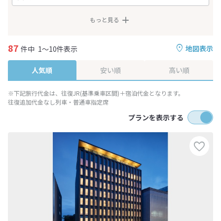
もっと見る
87
地図表示
件中
1～10件表示
人気順
安い順
高い順
※下記旅行代金は、往復JR(基準乗車区間)＋宿泊代金となります。
往復追加代金なし列車・普通車指定席
プランを表示する