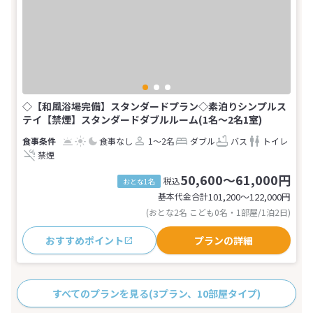
◇【和風浴場完備】スタンダードプラン◇素泊りシンプルス
テイ【禁煙】スタンダードダブルルーム(1名～2名1室)
食事なし
1～2名
ダブル
バス
トイレ
禁煙
50,600～61,000円
税込
おとな1名
基本代金合計
101,200〜122,000
円
(おとな2名 こども0名・1部屋/1泊2日)
おすすめポイント
プランの詳細
すべてのプランを見る
(3プラン、10部屋タイプ)