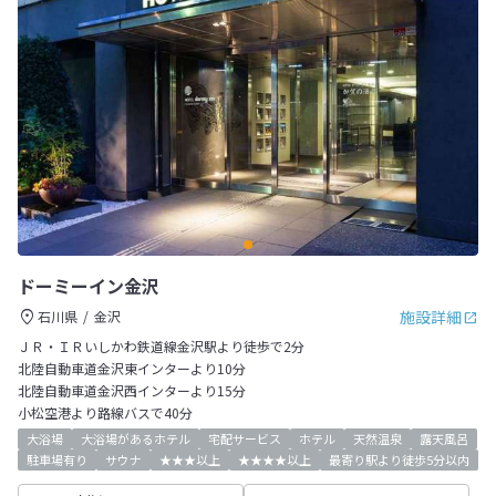
ドーミーイン金沢
施設詳細
石川県
金沢
ＪＲ・ＩＲいしかわ鉄道線金沢駅より徒歩で2分
北陸自動車道金沢東インターより10分
北陸自動車道金沢西インターより15分
小松空港より路線バスで40分
大浴場
大浴場があるホテル
宅配サービス
ホテル
天然温泉
露天風呂
駐車場有り
サウナ
★★★以上
★★★★以上
最寄り駅より徒歩5分以内