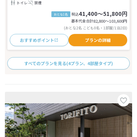
トイレ
禁煙
41,400～51,800円
税込
おとな1名
基本代金合計
82,800〜103,600
円
(おとな2名 こども0名・1部屋/1泊2日)
おすすめポイント
プランの詳細
すべてのプランを見る
(4プラン、4部屋タイプ)