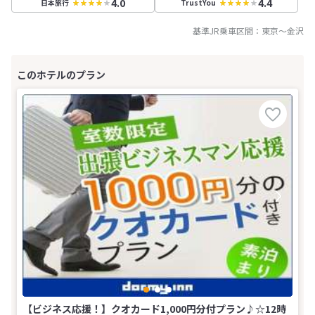
4.0
4.4
日本旅行
TrustYou
基準JR乗車区間：
東京
～
金沢
【ビジネス応援！】クオカード1,000円分付プラン♪☆12時