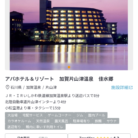
アパホテル＆リゾート 加賀片山津温泉 佳水郷
施設詳細
石川県
加賀温泉
片山津
ＪＲ・ＩＲいしかわ鉄道線加賀温泉駅より送迎バスで8分
北陸自動車道片山津インターより4分
小松空港より車・タクシーで15分
大浴場
宅配サービス
ゲームコーナー
ジム
屋内プール
カラオケルーム
天然温泉
露天風呂
駐車場有り
旅館
サウナ
送迎有り
館内に車いす利用トイレ
4.3
収集中
日本旅行
TrustYou