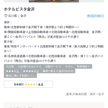
ホテルビスタ金沢
施設詳細
石川県
金沢
東京：
電車/北陸新幹線で金沢駅下車（東京駅より約２時間半～）
車/関越自動車道⇒上信越自動車道⇒北陸自動車道～北陸自動車道 金沢西・
東ＩＣ～金沢バイパス⇒『西念』交差点経由⇒けやき通り
新大阪：
電車/特急サンダーバード＋北陸新幹線で金沢駅下車（新大阪駅より約２時間
半～）
車/名神高速道路⇒北陸自動車道～北陸自動車道 金沢西・東ＩＣ～金沢バイ
パス⇒『西念』交差点経由⇒けやき通り
大浴場
大浴場があるホテル
宅配サービス
ホテル
駐車場有り
★★★以上
★★★★以上
最寄り駅より徒歩5分以内
館内に車いす利用トイレ
4.0
日本旅行
基準JR乗車区間：
東京
～
金沢