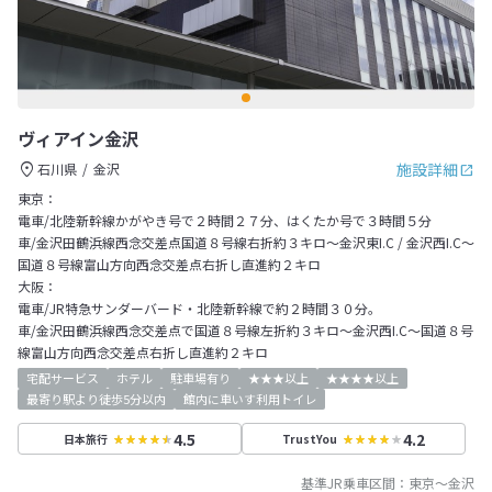
ヴィアイン金沢
施設詳細
石川県
金沢
東京：
電車/北陸新幹線かがやき号で２時間２７分、はくたか号で３時間５分
車/金沢田鶴浜線西念交差点国道８号線右折約３キロ～金沢東I.C / 金沢西I.C～
国道８号線富山方向西念交差点右折し直進約２キロ
大阪：
電車/JR特急サンダーバード・北陸新幹線で約２時間３０分。
車/金沢田鶴浜線西念交差点で国道８号線左折約３キロ～金沢西I.C～国道８号
線富山方向西念交差点右折し直進約２キロ
宅配サービス
ホテル
駐車場有り
★★★以上
★★★★以上
最寄り駅より徒歩5分以内
館内に車いす利用トイレ
4.5
4.2
日本旅行
TrustYou
基準JR乗車区間：
東京
～
金沢