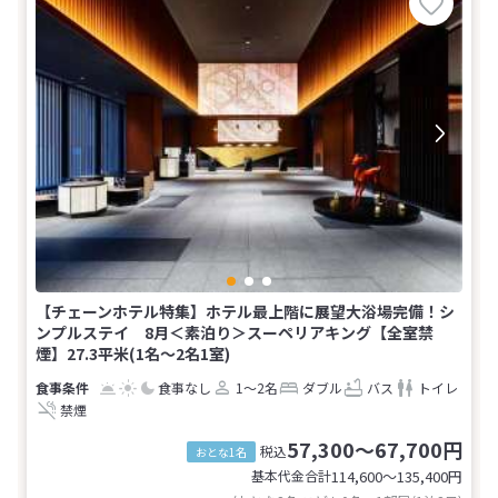
【チェーンホテル特集】ホテル最上階に展望大浴場完備！シ
ンプルステイ 8月＜素泊り＞スーペリアキング【全室禁
煙】27.3平米(1名～2名1室)
食事なし
1～2名
ダブル
バス
トイレ
禁煙
57,300～67,700円
税込
おとな1名
基本代金合計
114,600〜135,400
円