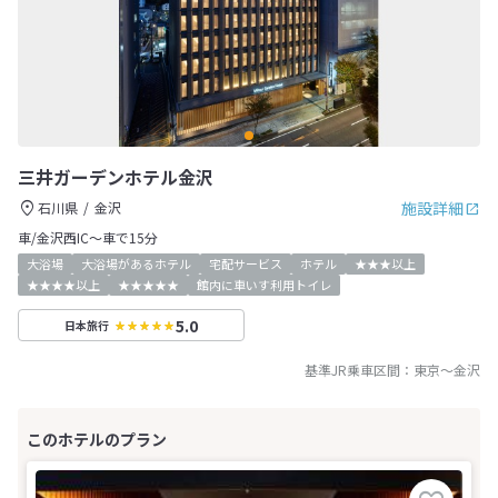
三井ガーデンホテル金沢
施設詳細
石川県
金沢
車/金沢西IC～車で15分
大浴場
大浴場があるホテル
宅配サービス
ホテル
★★★以上
★★★★以上
★★★★★
館内に車いす利用トイレ
5.0
日本旅行
基準JR乗車区間：
東京
～
金沢