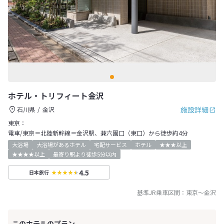
ホテル・トリフィート金沢
施設詳細
石川県
金沢
東京：
電車/東京＝北陸新幹線＝金沢駅、兼六園口（東口）から徒歩約4分
大浴場
大浴場があるホテル
宅配サービス
ホテル
★★★以上
★★★★以上
最寄り駅より徒歩5分以内
4.5
日本旅行
基準JR乗車区間：
東京
～
金沢