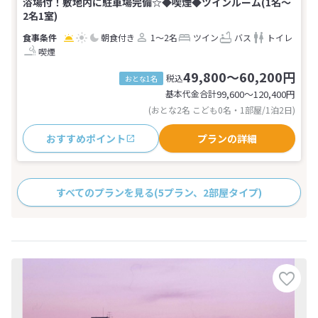
浴場付！敷地内に駐車場完備☆◆喫煙◆ツインルーム(1名～
2名1室)
朝食付き
1～2名
ツイン
バス
トイレ
喫煙
49,800～60,200円
税込
おとな1名
基本代金合計
99,600〜120,400
円
(おとな2名 こども0名・1部屋/1泊2日)
おすすめポイント
プランの詳細
すべてのプランを見る
(5プラン、2部屋タイプ)