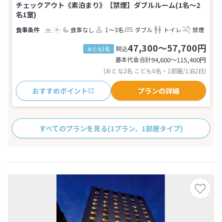
チェックアウト《素泊まり》【禁煙】ダブルルーム(1名～2
名1室)
食事なし
1～3名
ダブル
トイレ
禁煙
47,300～57,700円
税込
おとな1名
基本代金合計
94,600〜115,400
円
(おとな2名 こども0名・1部屋/1泊2日)
おすすめポイント
プランの詳細
すべてのプランを見る
(1プラン、1部屋タイプ)