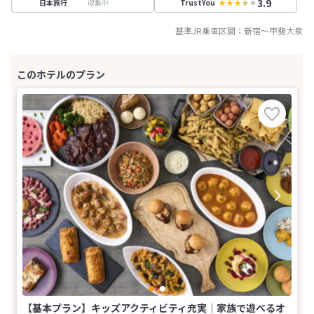
3.9
収集中
日本旅行
TrustYou
基準JR乗車区間：
新宿
～
甲斐大泉
【基本プラン】キッズアクティビティ充実｜家族で遊べるオ