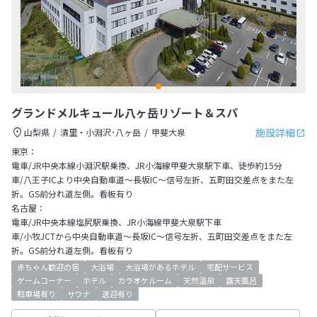
グランドメルキュール八ヶ岳リゾート＆スパ
施設詳細
山梨県
清里・小淵沢･八ヶ岳
甲斐大泉
東京：
電車/JR中央本線小淵沢駅乗換、JR小海線甲斐大泉駅下車、徒歩約15分
車/八王子ICより中央自動車道～長坂IC～信号左折、五町田交差点をまた左
折。GS前分れ道左側。看板有り
名古屋：
電車/JR中央本線塩尻駅乗換、JR小海線甲斐大泉駅下車
車/小牧JCTから中央自動車道～長坂IC～信号左折、五町田交差点をまた左
折。GS前分れ道左側。看板有り
赤ちゃん歓迎の宿
大浴場
大浴場があるホテル
宅配サービス
ゲームコーナー
ホテル
カラオケルーム
天然温泉
露天風呂
駐車場有り
サウナ
送迎有り