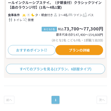
ールインクルーシブステイ。（夕朝食付）クラシックツイン
【森のラウンジ付】(1名～4名1室)
夕・朝食付き
1～4名
ツイン
バス
トイレ
禁煙
73,700～77,300円
税込
おとな1名
基本代金合計
147,400〜154,600
円
(おとな2名 こども0名・1部屋/1泊2日)
おすすめポイント
プランの詳細
すべてのプランを見る
(2プラン、6部屋タイプ)
1