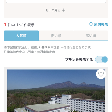
もっと見る
1
地図表示
件中
1～1件表示
人気順
安い順
高い順
※下記旅行代金は、往復JR(基準乗車区間)＋宿泊代金となります。
往復追加代金なし列車・普通車指定席
プランを表示する