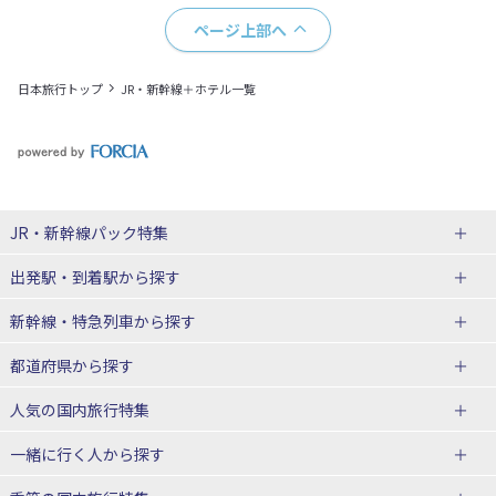
ページ上部へ
日本旅行トップ
JR・新幹線＋ホテル一覧
JR・新幹線パック
特集
出発駅・到着駅
から探す
JR・新幹線＋ホテルパック
日帰り JR・新幹線 パック
新幹線・特急列車
から探す
出張パック
秋田⇔東京 新幹線パック
山形⇔東京 新幹線パック
都道府県から探す
仙台→東京 新幹線パック
新潟→東京 新幹線パック
北海道新幹線 旅行
東北新幹線 旅行
人気の国内旅行特集
富山⇔東京 新幹線パック
東京→青森 新幹線パック
山形新幹線 旅行
秋田新幹線 旅行
一緒に行く人
から探す
東京→仙台 新幹線パック
東京 新幹線パック
東海道新幹線 旅行
北陸新幹線 旅行
北海道旅行・ツアー
東京ディズニーリゾート®への旅
ユニバーサル・スタジオ・ジャパ
ンへの旅