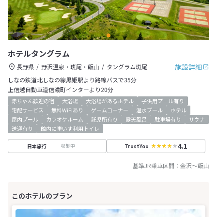
ホテルタングラム
施設詳細
長野県
野沢温泉・斑尾・飯山
タングラム斑尾
しなの鉄道北しなの線黒姫駅より路線バスで35分
上信越自動車道信濃町インターより20分
赤ちゃん歓迎の宿
大浴場
大浴場があるホテル
子供用プール有り
宅配サービス
無料WiFiあり
ゲームコーナー
温水プール
ホテル
屋内プール
カラオケルーム
託児所有り
露天風呂
駐車場有り
サウナ
送迎有り
館内に車いす利用トイレ
4.1
収集中
日本旅行
TrustYou
基準JR乗車区間：
金沢
～
飯山