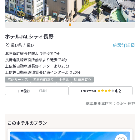
ホテルJALシティ長野
施設詳細
長野県
長野
北陸新幹線長野駅より徒歩で7分
長野電鉄線市役所前駅より徒歩で4分
上信越自動車道長野インターより20分
上信越自動車道須坂長野東インターより20分
宅配サービス
無料WiFiあり
ホテル
駐車場有り
4.2
収集中
日本旅行
TrustYou
基準JR乗車区間：
金沢
～
長野