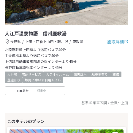
大江戸温泉物語 信州鹿教湯
施設詳細
長野県
上田・戸倉上山田・軽井沢
鹿教湯
北陸新幹線上田駅より送迎バスで40分
中央線松本駅より送迎バスで40分
上信越自動車道東部湯の丸インターより45分
長野自動車道松本インターより45分
大浴場
宅配サービス
カラオケルーム
露天風呂
駐車場有り
旅館
送迎有り
館内に車いす利用トイレ
収集中
日本旅行
基準JR乗車区間：
金沢
～
上田