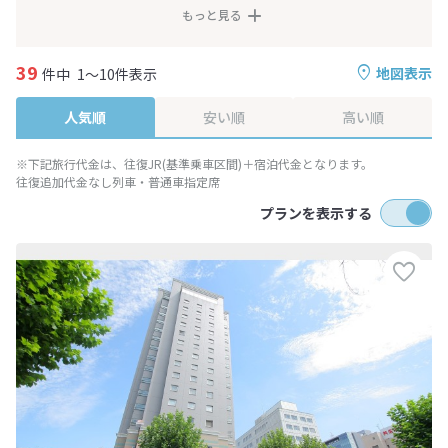
もっと見る
39
地図表示
件中
1～10件表示
人気順
安い順
高い順
※下記旅行代金は、往復JR(基準乗車区間)＋宿泊代金となります。
往復追加代金なし列車・普通車指定席
プランを表示する