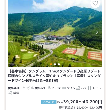
【基本優待】タングラム Theスタンダード〇高原リゾート
満喫のシンプルステイ＜素泊まりプラン＞【禁煙】スタンダ
ードツイン40平米(2名～5名1室)
食事なし
2～5名
ツイン
バス
トイレ
禁煙
39,200～46,200円
税込
おとな1名
基本代金合計
78,400〜92,400
円