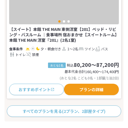
【スイート】本館 THE MAIN 東側洋室【201】ベッド・リビ
ング・バスルーム ｜食事場所 宿おまかせ【スイートルーム】
本館 THE MAIN 洋室『201』(2名1室)
夕・朝食付き
1～2名
ツイン
バス
トイレ
禁煙
80,200～87,200円
税込
おとな1名
基本代金合計
160,400〜174,400
円
(おとな2名 こども0名・1部屋/1泊2日)
おすすめポイント
プランの詳細
すべてのプランを見る
(2プラン、2部屋タイプ)