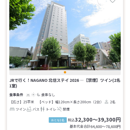
JRで行く！NAGANO 北信ステイ 2026 ―【禁煙】ツイン(2名
1室)
食事なし
【広さ】25平米
【ベッド】幅120cm×長さ200cm（2台）
2名
ツイン
バス
トイレ
禁煙
32,300～39,300円
税込
おとな1名
基本代金合計
64,600〜78,600
円