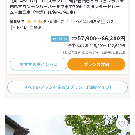
【4/14〜11/3】リーズナブル！旬彩信州ビュッフェプラン★
白馬マウンテンハーバーまで車で20分♪スタンダードルー
ム・和洋室（禁煙）(1名～5名1室)
夕・朝食付き
1～5名
和洋室
バス
トイレ
禁煙
57,900～66,300円
税込
おとな1名
基本代金合計
115,800〜132,600
円
(おとな2名 こども0名・1部屋/1泊2日)
おすすめポイント
プランの詳細
すべてのプランを見る
(1プラン、1部屋タイプ)