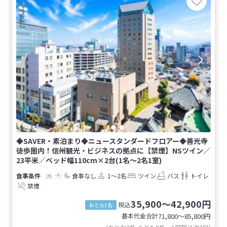
◆SAVER・素泊まり◆ニュースタンダードフロアー◆善光寺
徒歩圏内！信州観光・ビジネスの拠点に【禁煙】NSツイン／
23平米／ベッド幅110cm×2台(1名～2名1室)
食事なし
1～2名
ツイン
バス
トイレ
禁煙
35,900～42,900円
税込
おとな1名
基本代金合計
71,800〜85,800
円