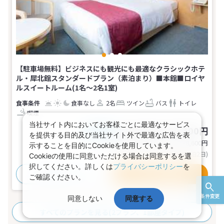
【駐車場無料】ビジネスにも観光にも最適なクラシックホテ
ル・犀北館スタンダードプラン（素泊まり）■本館■ロイヤ
ルスイートルーム(1名～2名1室)
食事なし
2名
ツイン
バス
トイレ
喫煙
当社サイト内においてお客様ごとに最適なサービス
82,300～89,300円
税込
おとな1名
を提供する目的及び当社サイト外で最適な広告を表
基本代金合計
164,600〜178,600
円
示することを目的にCookieを使用しています。
(おとな2名 こども0名・1部屋/1泊2日)
Cookieの使用に同意いただける場合は同意するを選
択してください。詳しくは
プライバシーポリシー
を
おすすめポイント
プランの詳細
ご確認ください。
条件変更
同意しない
同意する
すべてのプランを見る
(2プラン、1部屋タイプ)