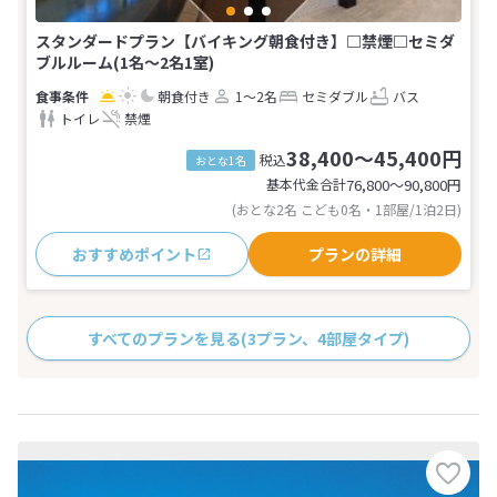
スタンダードプラン【バイキング朝食付き】□禁煙□セミダ
ブルルーム(1名～2名1室)
朝食付き
1～2名
セミダブル
バス
トイレ
禁煙
38,400～45,400円
税込
おとな1名
基本代金合計
76,800〜90,800
円
(おとな2名 こども0名・1部屋/1泊2日)
おすすめポイント
プランの詳細
すべてのプランを見る
(3プラン、4部屋タイプ)