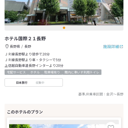
ホテル国際２１長野
施設詳細
長野県
長野
ＪＲ線長野駅より徒歩で20分
ＪＲ線長野駅より車・タクシーで5分
上信越自動車道長野インターより20分
宅配サービス
ホテル
駐車場有り
館内に車いす利用トイレ
収集中
日本旅行
基準JR乗車区間：
金沢
～
長野