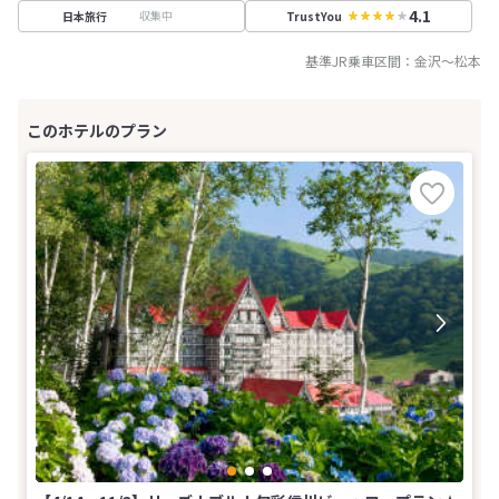
4.1
収集中
日本旅行
TrustYou
基準JR乗車区間：
金沢
～
松本