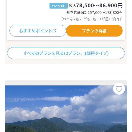
78,500～86,900円
税込
おとな1名
基本代金合計
157,000〜173,800
円
(おとな2名 こども0名・1部屋/1泊2日)
おすすめポイント
プランの詳細
すべてのプランを見る
(2プラン、1部屋タイプ)