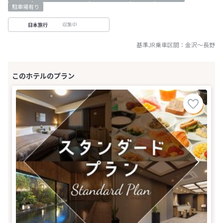
駐車場有り
収集中
日本旅行
基準JR乗車区間：
金沢
～
長野