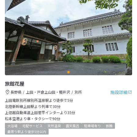
旅館花屋
施設詳細
長野県
上田・戸倉上山田・軽井沢
別所
上田電鉄別所線別所温泉駅より徒歩で5分
北陸新幹線上田駅より列車で30分
上信越自動車道上田菅平インターより35分
松本空港より車・タクシーで90分
大浴場
宅配サービス
天然温泉
露天風呂
駐車場有り
旅館
最寄り駅より徒歩5分以内