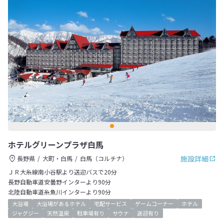
ホテルグリーンプラザ白馬
施設詳細
長野県
大町・白馬
白馬（コルチナ）
ＪＲ大糸線南小谷駅より送迎バスで20分
長野自動車道安曇野インターより90分
北陸自動車道糸魚川インターより90分
大浴場
大浴場があるホテル
宅配サービス
ゲームコーナー
ホテル
ジャグジー
天然温泉
駐車場有り
サウナ
送迎有り