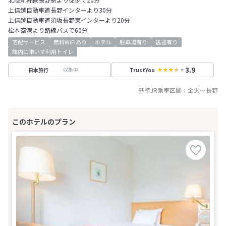
上信越自動車道長野インターより30分
上信越自動車道須坂長野東インターより20分
松本空港より路線バスで60分
宅配サービス
無料WiFiあり
ホテル
駐車場有り
送迎有り
館内に車いす利用トイレ
3.9
収集中
日本旅行
TrustYou
基準JR乗車区間：
金沢
～
長野