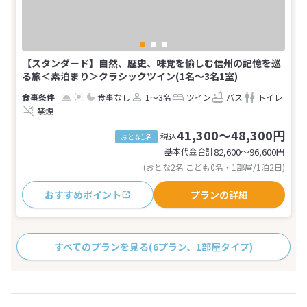
【スタンダード】自然、歴史、味覚を愉しむ信州の記憶を巡
る旅＜素泊まり＞クラシックツイン(1名～3名1室)
食事なし
1～3名
ツイン
バス
トイレ
禁煙
41,300～48,300円
税込
おとな1名
基本代金合計
82,600〜96,600
円
(おとな2名 こども0名・1部屋/1泊2日)
おすすめポイント
プランの詳細
すべてのプランを見る
(6プラン、1部屋タイプ)