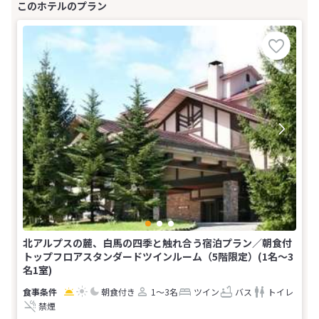
北アルプスの麓、白馬の四季と触れ合う宿泊プラン／朝食付
トップフロアスタンダードツインルーム（5階限定）(1名～3
名1室)
朝食付き
1～3名
ツイン
バス
トイレ
禁煙