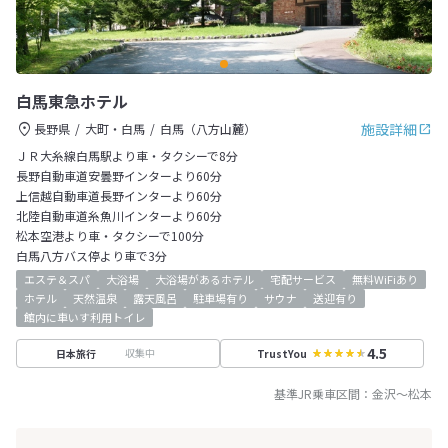
白馬東急ホテル
施設詳細
長野県
大町・白馬
白馬（八方山麓）
ＪＲ大糸線白馬駅より車・タクシーで8分
長野自動車道安曇野インターより60分
上信越自動車道長野インターより60分
北陸自動車道糸魚川インターより60分
松本空港より車・タクシーで100分
白馬八方バス停より車で3分
エステ＆スパ
大浴場
大浴場があるホテル
宅配サービス
無料WiFiあり
ホテル
天然温泉
露天風呂
駐車場有り
サウナ
送迎有り
館内に車いす利用トイレ
4.5
収集中
日本旅行
TrustYou
基準JR乗車区間：
金沢
～
松本