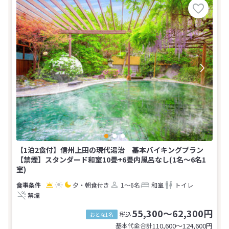
【1泊2食付】信州上田の現代湯治 基本バイキングプラン
【禁煙】スタンダード和室10畳+6畳内風呂なし(1名～6名1
室)
夕・朝食付き
1～6名
和室
トイレ
禁煙
55,300～62,300円
税込
おとな1名
基本代金合計
110,600〜124,600
円