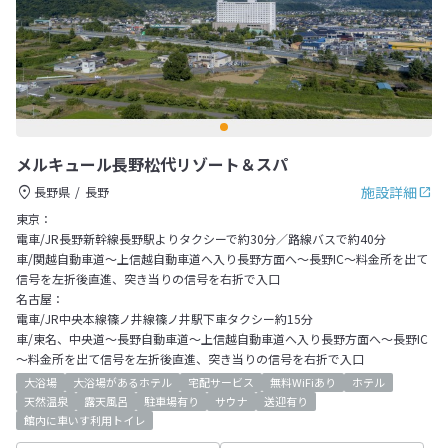
メルキュール長野松代リゾート＆スパ
施設詳細
長野県
長野
東京：
電車/JR長野新幹線長野駅よりタクシーで約30分／路線バスで約40分
車/関越自動車道～上信越自動車道へ入り長野方面へ～長野IC～料金所を出て
信号を左折後直進、突き当りの信号を右折で入口
名古屋：
電車/JR中央本線篠ノ井線篠ノ井駅下車タクシー約15分
車/東名、中央道～長野自動車道～上信越自動車道へ入り長野方面へ～長野IC
～料金所を出て信号を左折後直進、突き当りの信号を右折で入口
大浴場
大浴場があるホテル
宅配サービス
無料WiFiあり
ホテル
天然温泉
露天風呂
駐車場有り
サウナ
送迎有り
館内に車いす利用トイレ