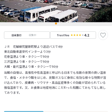
4.2
収集中
日本旅行
TrustYou
ＪＲ 花輪線荒屋新町駅より送迎バスで4分
東北自動車道安代インターより3分
花巻空港より車・タクシーで90分
三沢空港より車・タクシーで90分
大館・能代空港より車・タクシーで90分
当館の自慢は、高張性中性高温泉と呼ばれる日本でも有数の泉質の良い温泉
で、食塩・メタホウ酸をはじめ、炭酸ガスなど身体に有効な様々な物質が溶
け込んでおり、皮膚病・リウマチ・高血圧症等多くの効能が認められている
強塩温泉です。又、お食事は地産地消にこだわった和膳にておもてなし致し
ております。