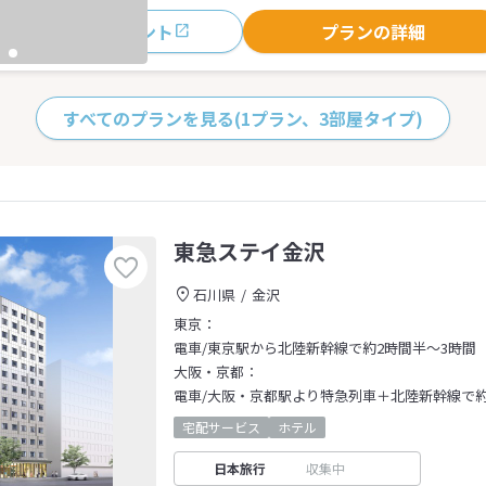
おすすめポイント
プランの詳細
すべてのプランを見る
(1プラン、3部屋タイプ)
東急ステイ金沢
石川県
金沢
東京：
電車/東京駅から北陸新幹線で約2時間半～3時間
大阪・京都：
電車/大阪・京都駅より特急列車＋北陸新幹線で約
宅配サービス
ホテル
日本旅行
収集中