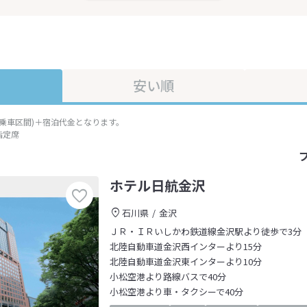
安い順
準乗車区間)＋宿泊代金となります。
指定席
ホテル日航金沢
石川県
金沢
ＪＲ・ＩＲいしかわ鉄道線金沢駅より徒歩で3分
北陸自動車道金沢西インターより15分
北陸自動車道金沢東インターより10分
小松空港より路線バスで40分
小松空港より車・タクシーで40分