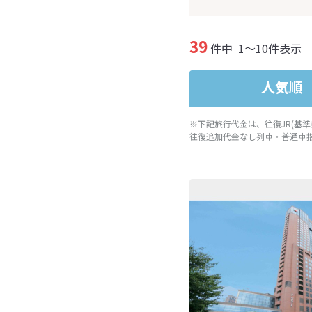
39
件中
1～10件表示
人気順
※下記旅行代金は、往復JR(基
往復追加代金なし列車・普通車