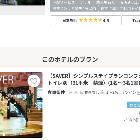
宅配サービス
ホテル
駐車場有り
★★★以上
最寄り駅より徒歩5分以内
館内に車いす利用トイ
4.5
日本旅行
Tru
【SAVER】シンプルステイプランコン
トイレ別（31平米 禁煙）(1名～3名1室
食事なし
1～3名
ツイン
おとな
(おとな2名