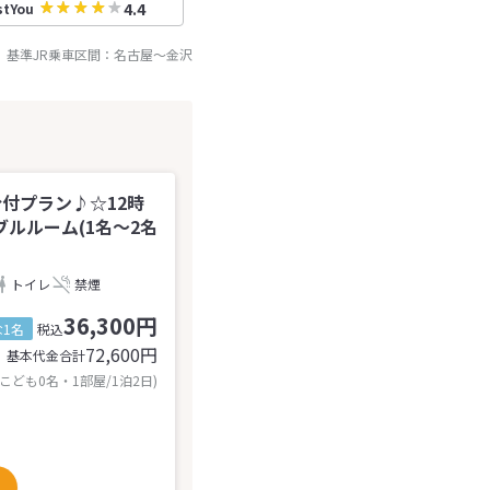
4.4
stYou
基準JR乗車区間：
名古屋
～
金沢
分付プラン♪☆12時
ルルーム(1名～2名
トイレ
禁煙
36,300円
1名
税込
72,600
円
基本代金合計
 こども0名・1部屋/1泊2日)