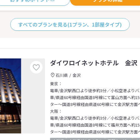
すべてのプランを見る
(1プラン、1部屋タイプ)
ダイワロイネットホテル 金沢
石川県
金沢
東京：
電車/金沢駅西口より徒歩約3分／小松空港よりバ
車/県道60号線経由国道8号線にて富山方面へ約1
ター～国道8号線経由県道60号線にて金沢駅方面へ
大阪：
電車/金沢駅西口より徒歩約3分／小松空港よりバ
車/県道60号線経由国道8号線にて福井方面へ約1
ター～国道8号線経由県道60号線にて金沢駅方面へ