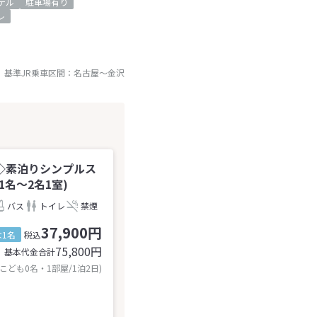
テル
駐車場有り
レ
基準JR乗車区間：
名古屋
～
金沢
◇素泊りシンプルス
名～2名1室)
バス
トイレ
禁煙
37,900円
1名
税込
75,800
円
基本代金合計
 こども0名・1部屋/1泊2日)