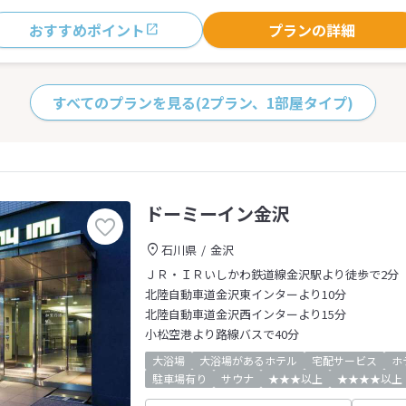
おすすめポイント
プランの詳細
すべてのプランを見る
(2プラン、1部屋タイプ)
ドーミーイン金沢
石川県
金沢
ＪＲ・ＩＲいしかわ鉄道線金沢駅より徒歩で2分
北陸自動車道金沢東インターより10分
北陸自動車道金沢西インターより15分
小松空港より路線バスで40分
大浴場
大浴場があるホテル
宅配サービス
ホ
駐車場有り
サウナ
★★★以上
★★★★以上