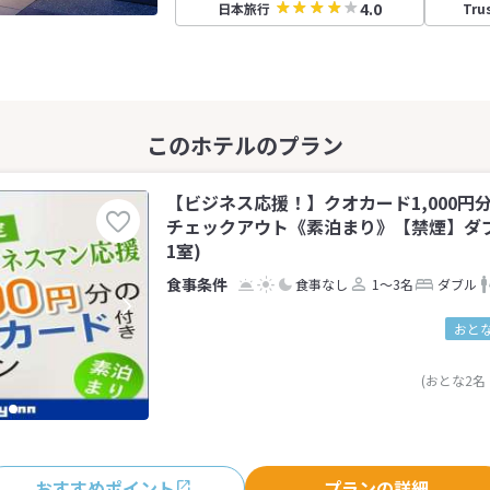
4.0
日本旅行
Tru
【ビジネス応援！】クオカード1,000円
チェックアウト《素泊まり》【禁煙】ダブ
1室)
食事なし
1～3名
ダブル
おとな
(おとな2名
おすすめポイント
プランの詳細