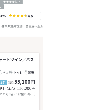
★★★★以上
レ
4.6
stYou
基準JR乗車区間：
名古屋
～
金沢
フォートツイン／バス
)
バス
トイレ
禁煙
55,100円
1名
税込
110,200
円
基本代金合計
 こども0名・1部屋/1泊2日)