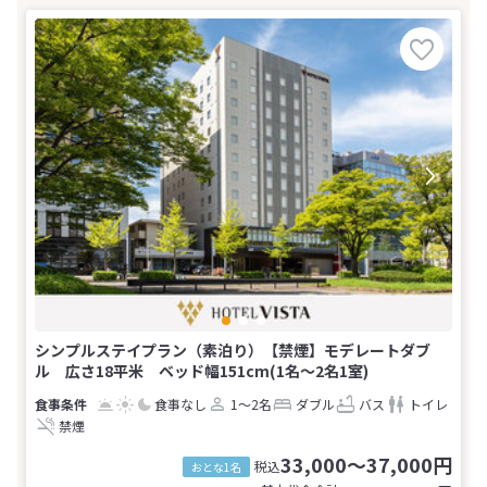
シンプルステイプラン（素泊り）【禁煙】モデレートダブ
ル 広さ18平米 ベッド幅151cm(1名～2名1室)
食事なし
1～2名
ダブル
バス
トイレ
禁煙
33,000～37,000円
税込
おとな1名