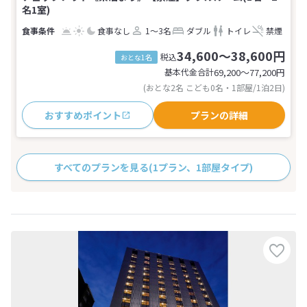
名1室)
食事なし
1～3名
ダブル
トイレ
禁煙
34,600～38,600円
税込
おとな1名
基本代金合計
69,200〜77,200
円
(おとな2名 こども0名・1部屋/1泊2日)
おすすめポイント
プランの詳細
すべてのプランを見る
(1プラン、1部屋タイプ)