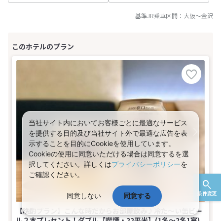
基準JR乗車区間：
大阪
～
金沢
当社サイト内においてお客様ごとに最適なサービス
を提供する目的及び当社サイト外で最適な広告を表
示することを目的にCookieを使用しています。
Cookieの使用に同意いただける場合は同意するを選
択してください。詳しくは
プライバシーポリシー
を
ご確認ください。
条件変更
同意しない
同意する
【晩酌プラン】こんな時だからお部屋飲み♪冷た〜い缶ビー
ル２本プレセント！ダブル【喫煙・22平米】(1名～2名1室)