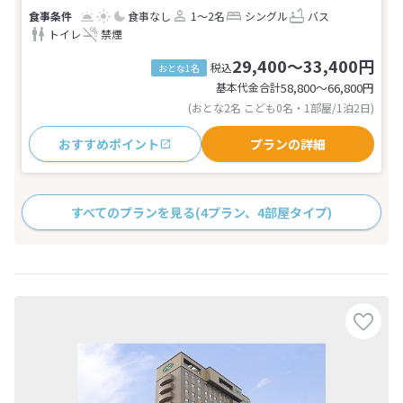
食事なし
1～2名
シングル
バス
トイレ
禁煙
29,400～33,400円
税込
おとな1名
基本代金合計
58,800〜66,800
円
(おとな2名 こども0名・1部屋/1泊2日)
おすすめポイント
プランの詳細
すべてのプランを見る
(4プラン、4部屋タイプ)