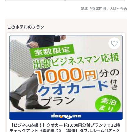
基準JR乗車区間：
大阪
～
金沢
【ビジネス応援！】クオカード1,000円分付プラン♪☆12時
チェックアウト《素泊まり》【禁煙】ダブルルーム(1名～2