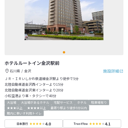
ホテルルートイン金沢駅前
施設詳細
石川県
金沢
ＪＲ・ＩＲいしかわ鉄道線金沢駅より徒歩で5分
北陸自動車道金沢西インターより15分
北陸自動車道金沢東インターより20分
小松空港より車・タクシーで40分
大浴場
大浴場があるホテル
宅配サービス
ホテル
駐車場有り
★★★以上
★★★★以上
最寄り駅より徒歩5分以内
館内に車いす利用トイレ
4.0
4.1
日本旅行
TrustYou