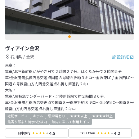
ヴィアイン金沢
施設詳細
石川県
金沢
東京：
電車/北陸新幹線かがやき号で２時間２７分、はくたか号で３時間５分
車/金沢田鶴浜線西念交差点国道８号線右折約３キロ～金沢東I.C / 金沢西I.C～
国道８号線富山方向西念交差点右折し直進約２キロ
大阪：
電車/JR特急サンダーバード・北陸新幹線で約２時間３０分。
車/金沢田鶴浜線西念交差点で国道８号線左折約３キロ～金沢西I.C～国道８号
線富山方向西念交差点右折し直進約２キロ
宅配サービス
ホテル
駐車場有り
★★★以上
★★★★以上
最寄り駅より徒歩5分以内
館内に車いす利用トイレ
4.5
4.2
日本旅行
TrustYou