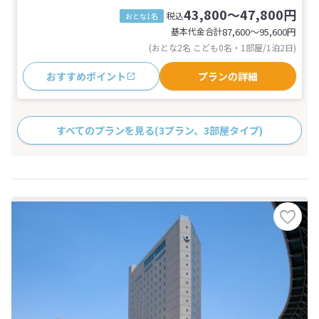
43,800～47,800円
税込
おとな1名
基本代金合計
87,600〜95,600
円
(おとな2名 こども0名・1部屋/1泊2日)
おすすめポイント
プランの詳細
すべてのプランを見る
(3プラン、3部屋タイプ)