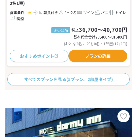
2名1室)
朝食付き
1～2名
ツイン
バス
トイレ
喫煙
36,700～40,700円
税込
おとな1名
基本代金合計
73,400〜81,400
円
(おとな2名 こども0名・1部屋/1泊2日)
おすすめポイント
プランの詳細
すべてのプランを見る
(5プラン、2部屋タイプ)