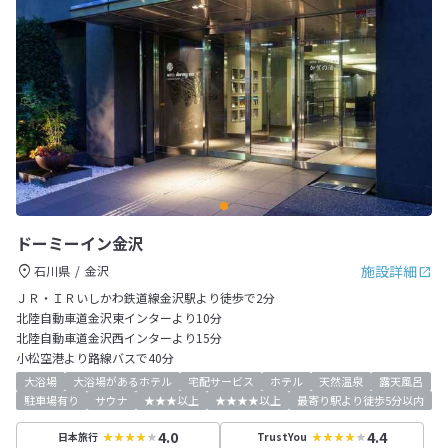
ドーミーイン金沢
施設詳細
石川県
金沢
ＪＲ・ＩＲいしかわ鉄道線金沢駅より徒歩で2分
北陸自動車道金沢東インターより10分
北陸自動車道金沢西インターより15分
小松空港より路線バスで40分
大浴場
大浴場があるホテル
宅配サービス
ホテル
天然温泉
露天風呂
駐車場有り
サウナ
★★★以上
★★★★以上
最寄り駅より徒歩5分以内
4.0
4.4
日本旅行
TrustYou