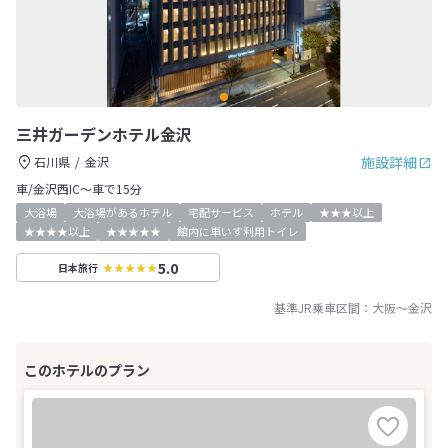
三井ガーデンホテル金沢
施設詳細
石川県
金沢
車/金沢西IC～車で15分
大浴場
大浴場があるホテル
宅配サービス
ホテル
★★★以上
★★★★以上
★★★★★
館内に車いす利用トイレ
5.0
日本旅行
基準JR乗車区間：
大阪
～
金沢