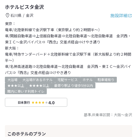
ホテルビスタ金沢
施設詳細
石川県
金沢
東京：
電車/北陸新幹線で金沢駅下車（東京駅より約２時間半～）
車/関越自動車道⇒上信越自動車道⇒北陸自動車道～北陸自動車道 金沢西・
東ＩＣ～金沢バイパス⇒『西念』交差点経由⇒けやき通り
新大阪：
電車/特急サンダーバード＋北陸新幹線で金沢駅下車（新大阪駅より約２時間
半～）
車/名神高速道路⇒北陸自動車道～北陸自動車道 金沢西・東ＩＣ～金沢バイ
パス⇒『西念』交差点経由⇒けやき通り
大浴場
大浴場があるホテル
宅配サービス
ホテル
駐車場有り
★★★以上
★★★★以上
最寄り駅より徒歩5分以内
館内に車いす利用トイレ
4.0
日本旅行
基準JR乗車区間：
大阪
～
金沢