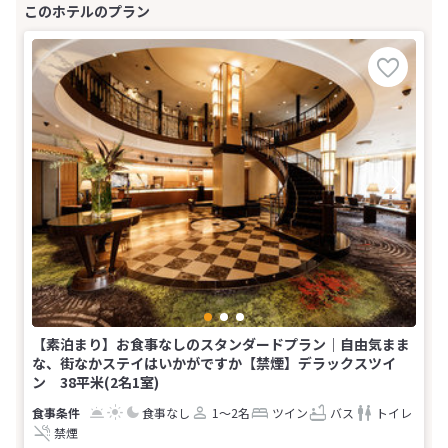
【素泊まり】お食事なしのスタンダードプラン｜自由気まま
な、街なかステイはいかがですか【禁煙】デラックスツイ
ン 38平米(2名1室)
食事なし
1～2名
ツイン
バス
トイレ
禁煙