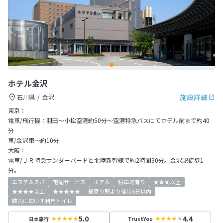
ホテル金沢
施設詳細
石川県
金沢
東京：
電車/飛行機：羽田～小松空港約50分～空港特急バスにてホテル前まで約40
分
車/金沢東～約10分
大阪：
電車/ＪＲ特急サンダーバードと北陸新幹線で約2時間30分。金沢駅徒歩1
分。
エステ＆スパ
宅配サービス
ホテル
駐車場有り
★★★以上
★★★★以上
★★★★★
最寄り駅より徒歩5分以内
館内に車いす利用トイレ
5.0
4.4
日本旅行
TrustYou