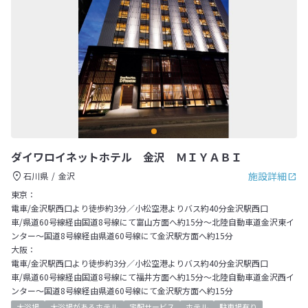
ダイワロイネットホテル 金沢 ＭＩＹＡＢＩ
施設詳細
石川県
金沢
東京：
電車/金沢駅西口より徒歩約3分／小松空港よりバス約40分金沢駅西口
車/県道60号線経由国道8号線にて富山方面へ約15分～北陸自動車道金沢東イ
ンター～国道8号線経由県道60号線にて金沢駅方面へ約15分
大阪：
電車/金沢駅西口より徒歩約3分／小松空港よりバス約40分金沢駅西口
車/県道60号線経由国道8号線にて福井方面へ約15分～北陸自動車道金沢西イ
ンター～国道8号線経由県道60号線にて金沢駅方面へ約15分
大浴場
大浴場があるホテル
宅配サービス
ホテル
駐車場有り