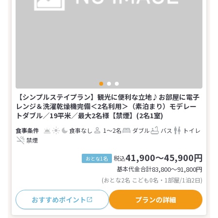
【シンプルステイプラン】観光に便利な立地♪お部屋に電子
レンジ＆洗濯乾燥機完備＜2名利用＞（素泊まり）モデレー
トダブル／19平米／最大2名様【禁煙】(2名1室)
食事なし
1～2名
ダブル
バス
トイレ
禁煙
41,900～45,900円
税込
おとな1名
基本代金合計
83,800〜91,800
円
(おとな2名 こども0名・1部屋/1泊2日)
おすすめポイント
プランの詳細