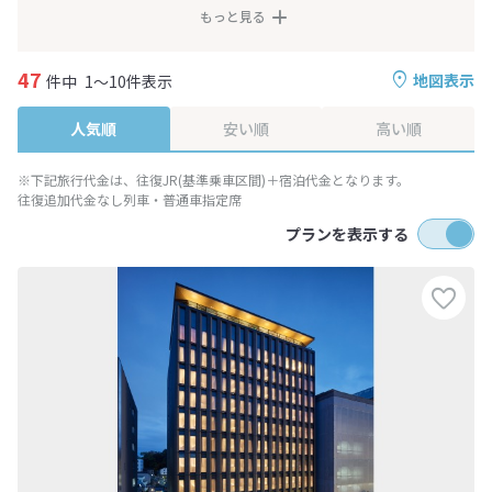
もっと見る
47
地図表示
件中
1～10件表示
人気順
安い順
高い順
※下記旅行代金は、往復JR(基準乗車区間)＋宿泊代金となります。
往復追加代金なし列車・普通車指定席
プランを表示する