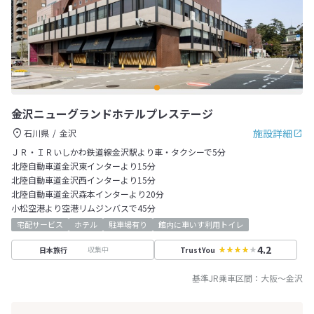
金沢ニューグランドホテルプレステージ
施設詳細
石川県
金沢
ＪＲ・ＩＲいしかわ鉄道線金沢駅より車・タクシーで5分
北陸自動車道金沢東インターより15分
北陸自動車道金沢西インターより15分
北陸自動車道金沢森本インターより20分
小松空港より空港リムジンバスで45分
宅配サービス
ホテル
駐車場有り
館内に車いす利用トイレ
4.2
収集中
日本旅行
TrustYou
基準JR乗車区間：
大阪
～
金沢