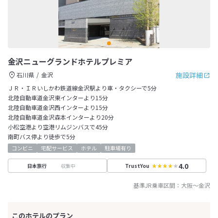
金沢ニューグランドホテルプレミア
施設詳細
石川県
金沢
ＪＲ・ＩＲいしかわ鉄道線金沢駅より車・タクシーで5分
北陸自動車道金沢東インターより15分
北陸自動車道金沢西インターより15分
北陸自動車道金沢森本インターより20分
小松空港より空港リムジンバスで45分
南町バス停より徒歩で5分
コンビニ
宅配サービス
ホテル
駐車場有り
4.0
収集中
日本旅行
TrustYou
基準JR乗車区間：
大阪
～
金沢