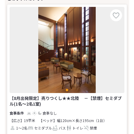
【8月出発限定】売りつくし★★北陸 －【禁煙】セミダブ
ル(1名～2名1室)
食事なし
【広さ】19平米
【ベッド】幅120cm×長さ195cm（1台）
1～2名
セミダブル
バス
トイレ
禁煙