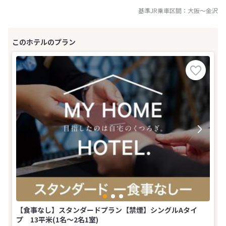
基準JR乗車区間：
大阪
～
金沢
【食事なし】スタンダードプラン【禁煙】シングルAタイ
プ 13平米(1名～2名1室)