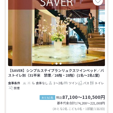
【SAVER】シンプルステイプランリュクスツインベッド／バ
ストイレ別（31平米 禁煙／26階・28階）(1名～2名1室)
食事なし
1～2名
ツイン
バス
トイレ
禁煙
87,100～110,500円
税込
おとな1名
基本代金合計
174,200〜221,000
円
(おとな2名 こども0名・1部屋/1泊2日)