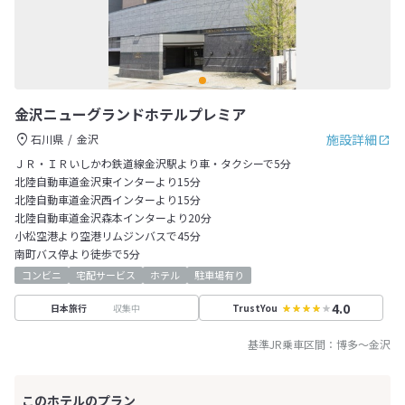
金沢ニューグランドホテルプレミア
施設詳細
石川県
金沢
ＪＲ・ＩＲいしかわ鉄道線金沢駅より車・タクシーで5分
北陸自動車道金沢東インターより15分
北陸自動車道金沢西インターより15分
北陸自動車道金沢森本インターより20分
小松空港より空港リムジンバスで45分
南町バス停より徒歩で5分
コンビニ
宅配サービス
ホテル
駐車場有り
4.0
収集中
日本旅行
TrustYou
基準JR乗車区間：
博多
～
金沢