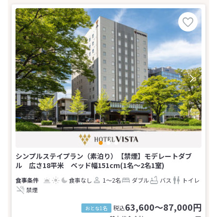
シンプルステイプラン（素泊り）【禁煙】モデレートダブ
ル 広さ18平米 ベッド幅151cm(1名～2名1室)
食事なし
1～2名
ダブル
バス
トイレ
禁煙
63,600～87,000円
税込
おとな1名