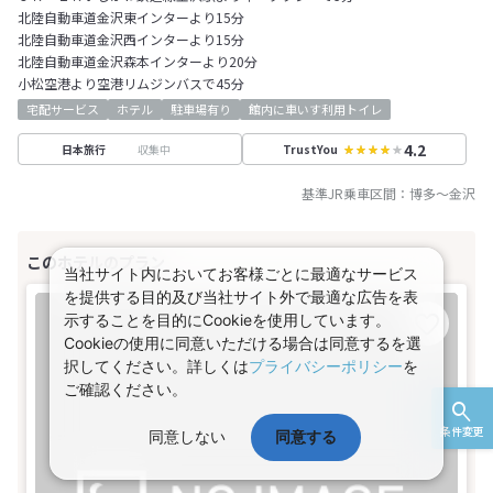
北陸自動車道金沢東インターより15分
北陸自動車道金沢西インターより15分
北陸自動車道金沢森本インターより20分
小松空港より空港リムジンバスで45分
宅配サービス
ホテル
駐車場有り
館内に車いす利用トイレ
4.2
収集中
日本旅行
TrustYou
基準JR乗車区間：
博多
～
金沢
当社サイト内においてお客様ごとに最適なサービス
を提供する目的及び当社サイト外で最適な広告を表
示することを目的にCookieを使用しています。
Cookieの使用に同意いただける場合は同意するを選
択してください。詳しくは
プライバシーポリシー
を
ご確認ください。
条件変更
同意しない
同意する