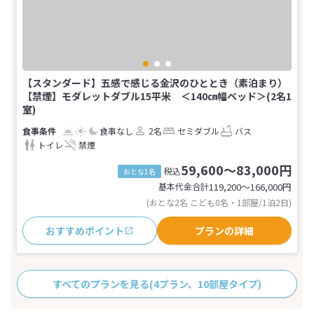
【スタンダード】五感で感じる金沢のひととき（素泊まり）
【禁煙】モダレットダブル15平米 ＜140㎝幅ベッド＞(2名1
室)
食事なし
2名
セミダブル
バス
トイレ
禁煙
59,600～83,000円
税込
おとな1名
基本代金合計
119,200〜166,000
円
(おとな2名 こども0名・1部屋/1泊2日)
おすすめポイント
プランの詳細
すべてのプランを見る
(4プラン、10部屋タイプ)