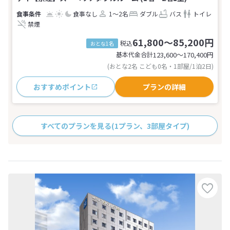
食事なし
1～2名
ダブル
バス
トイレ
禁煙
61,800～85,200円
税込
おとな1名
基本代金合計
123,600〜170,400
円
(おとな2名 こども0名・1部屋/1泊2日)
おすすめポイント
プランの詳細
すべてのプランを見る
(1プラン、3部屋タイプ)