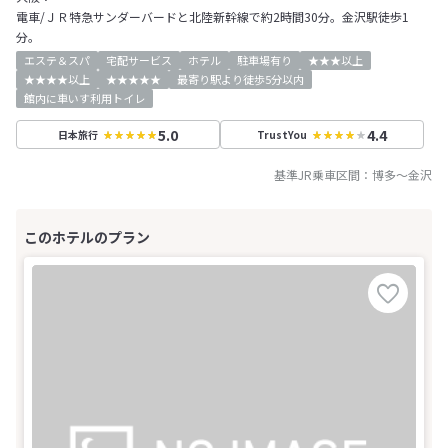
電車/ＪＲ特急サンダーバードと北陸新幹線で約2時間30分。金沢駅徒歩1
分。
エステ＆スパ
宅配サービス
ホテル
駐車場有り
★★★以上
★★★★以上
★★★★★
最寄り駅より徒歩5分以内
館内に車いす利用トイレ
5.0
4.4
日本旅行
TrustYou
基準JR乗車区間：
博多
～
金沢