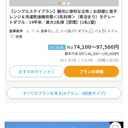
【シンプルステイプラン】観光に便利な立地♪お部屋に電子
レンジ＆洗濯乾燥機完備＜2名利用＞（素泊まり）モデレー
トダブル／19平米／最大2名様【禁煙】(2名1室)
食事なし
1～2名
ダブル
バス
トイレ
禁煙
74,100～97,500円
税込
おとな1名
基本代金合計
148,200〜195,000
円
(おとな2名 こども0名・1部屋/1泊2日)
おすすめポイント
プランの詳細
すべてのプランを見る
(6プラン、8部屋タイプ)