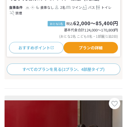
食事なし
2名
ツイン
バス
トイレ
禁煙
62,000～85,400円
税込
おとな1名
基本代金合計
124,000〜170,800
円
(おとな2名 こども0名・1部屋/1泊2日)
おすすめポイント
プランの詳細
すべてのプランを見る
(2プラン、4部屋タイプ)