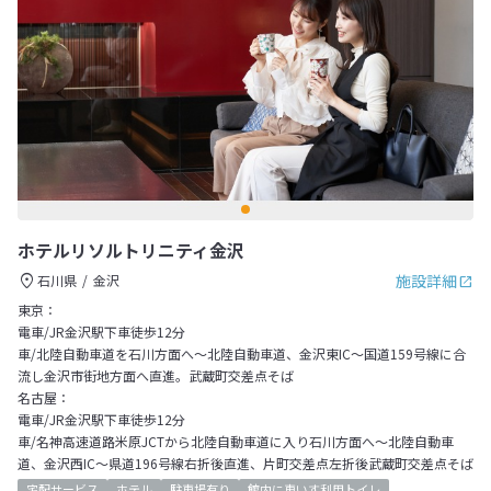
ホテルリソルトリニティ金沢
施設詳細
石川県
金沢
東京：
電車/JR金沢駅下車徒歩12分
車/北陸自動車道を石川方面へ～北陸自動車道、金沢東IC～国道159号線に合
流し金沢市街地方面へ直進。武蔵町交差点そば
名古屋：
電車/JR金沢駅下車徒歩12分
車/名神高速道路米原JCTから北陸自動車道に入り石川方面へ～北陸自動車
道、金沢西IC～県道196号線右折後直進、片町交差点左折後武蔵町交差点そば
宅配サービス
ホテル
駐車場有り
館内に車いす利用トイレ