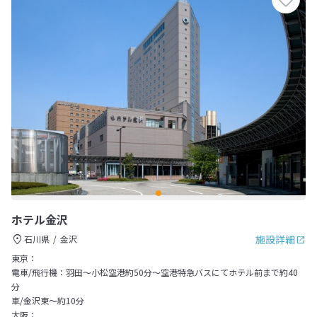
ホテル金沢
施設詳細
石川県
金沢
東京：
電車/飛行機：羽田～小松空港約50分～空港特急バスにてホテル前まで約40
分
車/金沢東～約10分
大阪：