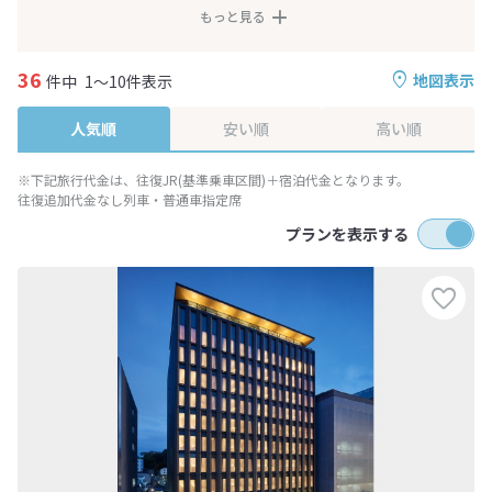
もっと見る
36
地図表示
件中
1～10件表示
人気順
安い順
高い順
※下記旅行代金は、往復JR(基準乗車区間)＋宿泊代金となります。
往復追加代金なし列車・普通車指定席
プランを表示する