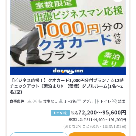
【ビジネス応援！】クオカード1,000円分付プラン♪☆12時
チェックアウト《素泊まり》【禁煙】ダブルルーム(1名～2
名1室)
食事なし
1～3名
ダブル
トイレ
禁煙
72,200～95,600円
税込
おとな1名
基本代金合計
144,400〜191,200
円
(おとな2名 こども0名・1部屋/1泊2日)