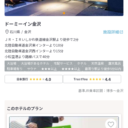
ドーミーイン金沢
施設詳細
石川県
金沢
ＪＲ・ＩＲいしかわ鉄道線金沢駅より徒歩で2分
北陸自動車道金沢東インターより10分
北陸自動車道金沢西インターより15分
小松空港より路線バスで40分
大浴場
大浴場があるホテル
宅配サービス
ホテル
天然温泉
露天風呂
駐車場有り
サウナ
★★★以上
★★★★以上
最寄り駅より徒歩5分以内
4.0
4.4
日本旅行
TrustYou
基準JR乗車区間：
博多
～
金沢