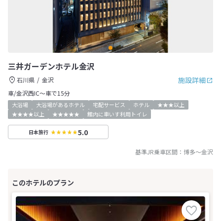
三井ガーデンホテル金沢
施設詳細
石川県
金沢
車/金沢西IC～車で15分
大浴場
大浴場があるホテル
宅配サービス
ホテル
★★★以上
★★★★以上
★★★★★
館内に車いす利用トイレ
5.0
日本旅行
基準JR乗車区間：
博多
～
金沢