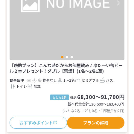
【晩酌プラン】こんな時だからお部屋飲み♪冷た～い缶ビー
ル２本プレセント！ダブル【禁煙】(1名～2名1室)
食事なし
1～2名
セミダブル
バス
トイレ
禁煙
68,300～91,700円
税込
おとな1名
基本代金合計
136,600〜183,400
円
(おとな2名 こども0名・1部屋/1泊2日)
おすすめポイント
プランの詳細