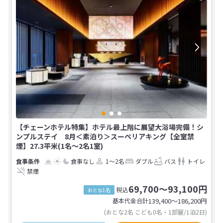
【チェーンホテル特集】ホテル最上階に展望大浴場完備！シ
ンプルステイ 8月＜素泊り＞スーペリアキング【全室禁
煙】27.3平米(1名～2名1室)
食事なし
1～2名
ダブル
バス
トイレ
禁煙
69,700～93,100円
税込
おとな1名
基本代金合計
139,400〜186,200
円
(おとな2名 こども0名・1部屋/1泊2日)