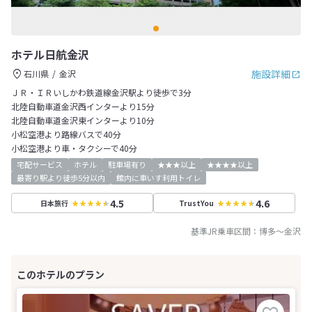
ホテル日航金沢
施設詳細
石川県
金沢
ＪＲ・ＩＲいしかわ鉄道線金沢駅より徒歩で3分
北陸自動車道金沢西インターより15分
北陸自動車道金沢東インターより10分
小松空港より路線バスで40分
小松空港より車・タクシーで40分
宅配サービス
ホテル
駐車場有り
★★★以上
★★★★以上
最寄り駅より徒歩5分以内
館内に車いす利用トイレ
4.5
4.6
日本旅行
TrustYou
基準JR乗車区間：
博多
～
金沢