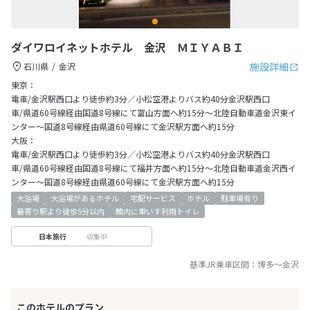
ダイワロイネットホテル 金沢 ＭＩＹＡＢＩ
施設詳細
石川県
金沢
東京：
電車/金沢駅西口より徒歩約3分／小松空港よりバス約40分金沢駅西口
車/県道60号線経由国道8号線にて富山方面へ約15分～北陸自動車道金沢東イ
ンター～国道8号線経由県道60号線にて金沢駅方面へ約15分
大阪：
電車/金沢駅西口より徒歩約3分／小松空港よりバス約40分金沢駅西口
車/県道60号線経由国道8号線にて福井方面へ約15分～北陸自動車道金沢西イ
ンター～国道8号線経由県道60号線にて金沢駅方面へ約15分
大浴場
大浴場があるホテル
宅配サービス
ホテル
駐車場有り
最寄り駅より徒歩5分以内
館内に車いす利用トイレ
収集中
日本旅行
基準JR乗車区間：
博多
～
金沢