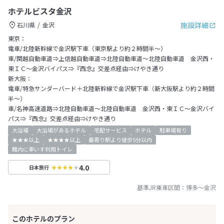
ホテルビスタ金沢
施設詳細
石川県
金沢
東京：
電車/北陸新幹線で金沢駅下車（東京駅より約２時間半～）
車/関越自動車道⇒上信越自動車道⇒北陸自動車道～北陸自動車道 金沢西・
東ＩＣ～金沢バイパス⇒『西念』交差点経由⇒けやき通り
新大阪：
電車/特急サンダーバード＋北陸新幹線で金沢駅下車（新大阪駅より約２時間
半～）
車/名神高速道路⇒北陸自動車道～北陸自動車道 金沢西・東ＩＣ～金沢バイ
パス⇒『西念』交差点経由⇒けやき通り
大浴場
大浴場があるホテル
宅配サービス
ホテル
駐車場有り
★★★以上
★★★★以上
最寄り駅より徒歩5分以内
館内に車いす利用トイレ
4.0
日本旅行
基準JR乗車区間：
博多
～
金沢