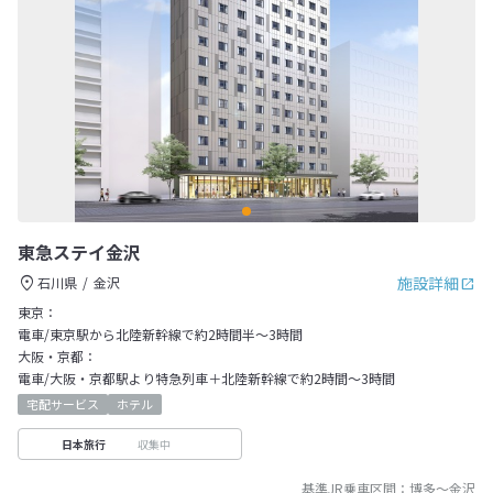
東急ステイ金沢
施設詳細
石川県
金沢
東京：
電車/東京駅から北陸新幹線で約2時間半～3時間
大阪・京都：
電車/大阪・京都駅より特急列車＋北陸新幹線で約2時間～3時間
宅配サービス
ホテル
収集中
日本旅行
基準JR乗車区間：
博多
～
金沢