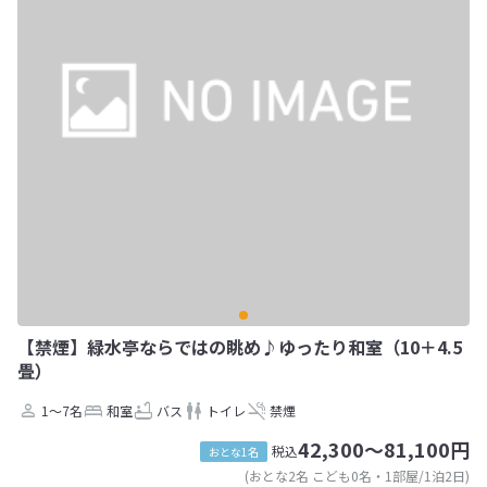
【禁煙】緑水亭ならではの眺め♪ゆったり和室（10＋4.5
畳）
1～7名
和室
バス
トイレ
禁煙
42,300～81,100円
税込
おとな1名
(おとな2名 こども0名・1部屋/1泊2日)