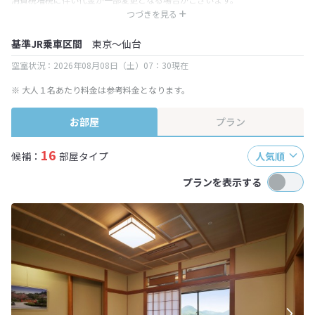
※ 表示されている旅行代金・プラン内容は一定時間ごとに更新されます。最
つづきを見る
終確認画面でご確認ください。
基準JR乗車区間
東京～仙台
空室状況：2026年08月08日（土）07：30現在
※ 大人１名あたり料金は参考料金となります。
お部屋
プラン
16
候補：
部屋タイプ
人気順
プランを表示する