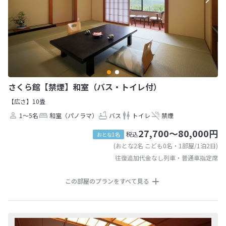
さくら館【禁煙】和室（バス・トイレ付）
【広さ】10畳
1～5名
和室（パノラマ）
バス
トイレ
禁煙
27,700～80,000円
税込
おとな1名
(おとな2名 こども0名・1部屋/1泊2日)
往復追加代金なし列車・普通車指定席
この部屋のプランをすべて見る