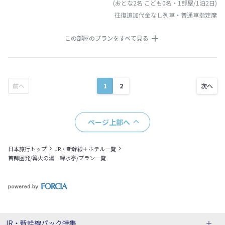
(おとな2名 こども0名・1部屋/1泊2日)
往復追加代金なし列車・普通車指定席
この部屋のプランをすべて見る
1
2
ページ上部へ
日本旅行トップ
JR・新幹線＋ホテル一覧
首都圏発/篝火の湯 緑水亭/プラン一覧
JR・新幹線パック
特集