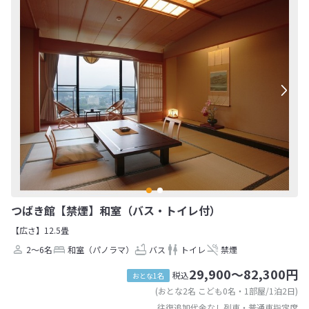
つばき館【禁煙】和室（バス・トイレ付）
【広さ】12.5畳
2～6名
和室（パノラマ）
バス
トイレ
禁煙
29,900～82,300円
税込
おとな1名
(おとな2名 こども0名・1部屋/1泊2日)
往復追加代金なし列車・普通車指定席