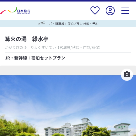
JR・新幹線＋宿泊プラン 検索・予約
篝火の湯 緑水亭
かがりびのゆ りょくすいてい
【宮城県/秋保・作並/秋保】
JR・新幹線＋宿泊セットプラン