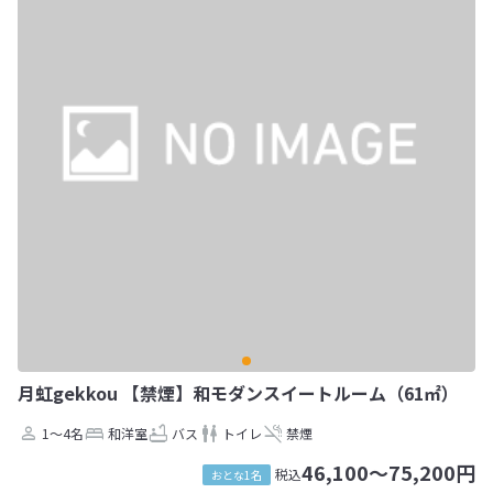
月虹gekkou 【禁煙】和モダンスイートルーム（61㎡）
1～4名
和洋室
バス
トイレ
禁煙
46,100～75,200円
税込
おとな1名