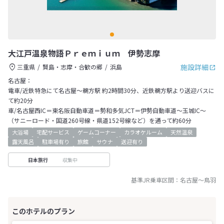
大江戸温泉物語Ｐｒｅｍｉｕｍ 伊勢志摩
施設詳細
三重県
賢島・志摩・合歓の郷
浜島
名古屋：
電車/近鉄特急にて名古屋～鵜方駅 約2時間30分、近鉄鵜方駅より送迎バスに
て約20分
車/名古屋西IC＝東名阪自動車道＝勢和多気JCT＝伊勢自動車道～玉城IC～
（サニーロード・国道260号線・県道152号線など）を通って約60分
大浴場
宅配サービス
ゲームコーナー
カラオケルーム
天然温泉
露天風呂
駐車場有り
旅館
サウナ
送迎有り
収集中
日本旅行
基準JR乗車区間：
名古屋
～
鳥羽