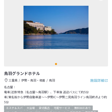
鳥羽グランドホテル
施設詳細
三重県
伊勢・鳥羽・相差
鳥羽
名古屋：
電車/近鉄特急（名古屋～鳥羽駅）、下車後 送迎バスにて約5分
車/東名阪から伊勢自動車道～～伊勢IC～伊勢二見鳥羽ライン鳥羽終点より約
5分
エステ＆スパ
大浴場
貸切風呂
宅配サービス
無料WiFiあり