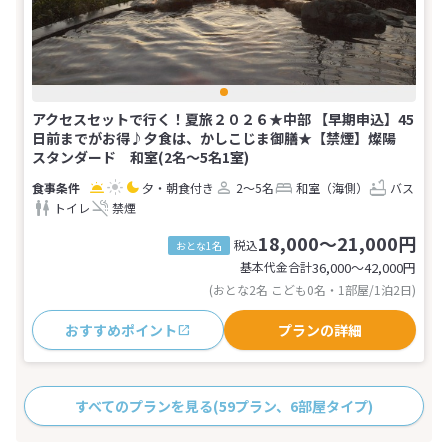
アクセスセットで行く！夏旅２０２６★中部 【早期申込】45
日前までがお得♪夕食は、かしこじま御膳★【禁煙】燦陽
スタンダード 和室(2名～5名1室)
夕・朝食付き
2～5名
和室（海側）
バス
トイレ
禁煙
18,000～21,000円
税込
おとな1名
基本代金合計
36,000〜42,000
円
(おとな2名 こども0名・1部屋/1泊2日)
おすすめポイント
プランの詳細
すべてのプランを見る
(59プラン、6部屋タイプ)