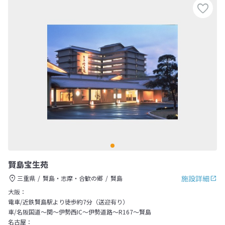
賢島宝生苑
施設詳細
三重県
賢島・志摩・合歓の郷
賢島
大阪：
電車/近鉄賢島駅より徒歩約7分（送迎有り）
車/名阪国道～関～伊勢西IC～伊勢道路～R167～賢島
名古屋：