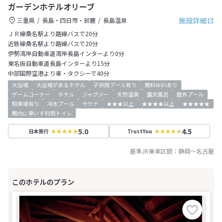
ガーデンホテルオリーブ
施設詳細
三重県
長島・四日市・鈴鹿
長島温泉
ＪＲ線桑名駅より路線バスで20分
近鉄線桑名駅より路線バスで20分
伊勢湾岸自動車道湾岸長島インターより0分
東名阪自動車道長島インターより15分
中部国際空港より車・タクシーで40分
大浴場
大浴場があるホテル
子供用プール有り
無料WiFiあり
ゲームコーナー
ホテル
ジャグジー
天然温泉
露天風呂
屋外プール
駐車場有り
冷水プール
サウナ
★★★以上
★★★★以上
★★★★★
館内に車いす利用トイレ
5.0
4.5
日本旅行
TrustYou
基準JR乗車区間：
静岡
～
名古屋