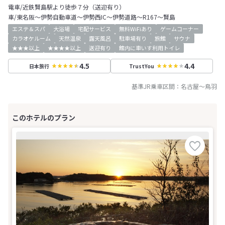
電車/近鉄賢島駅より徒歩７分（送迎有り）
車/東名阪～伊勢自動車道～伊勢西IC～伊勢道路～R167～賢島
エステ＆スパ
大浴場
宅配サービス
無料WiFiあり
ゲームコーナー
カラオケルーム
天然温泉
露天風呂
駐車場有り
旅館
サウナ
★★★以上
★★★★以上
送迎有り
館内に車いす利用トイレ
4.5
4.4
日本旅行
TrustYou
基準JR乗車区間：
名古屋
～
鳥羽