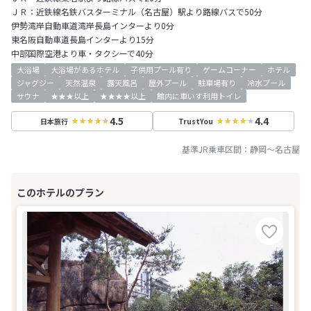
ＪＲ：近鉄線名鉄バスターミナル（名古屋）駅より路線バスで50分
伊勢湾岸自動車道湾岸長島インターより0分
東名阪自動車道長島インターより15分
中部国際空港より車・タクシーで40分
大浴場
大浴場があるホテル
子供用プール有り
ゲームコーナー
ホテル
ジャグジー
天然温泉
露天風呂
屋外プール
駐車場有り
冷水プール
サウナ
★★★以上
★★★★以上
館内に車いす利用トイレ
4.5
4.4
日本旅行
TrustYou
基準JR乗車区間：
静岡
～
名古屋