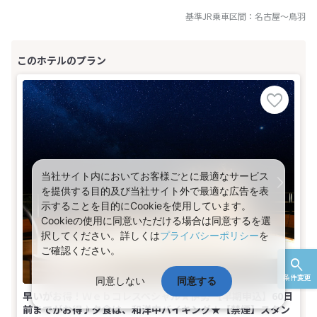
基準JR乗車区間：
名古屋
～
鳥羽
当社サイト内においてお客様ごとに最適なサービス
を提供する目的及び当社サイト外で最適な広告を表
示することを目的にCookieを使用しています。
Cookieの使用に同意いただける場合は同意するを選
択してください。詳しくは
プライバシーポリシー
を
ご確認ください。
条件変更
同意しない
同意する
早いがお得！Ｗｅｂコレスペシャル★伊勢 【早期申込】60日
前までがお得♪夕食は、和洋中バイキング★【禁煙】スタン