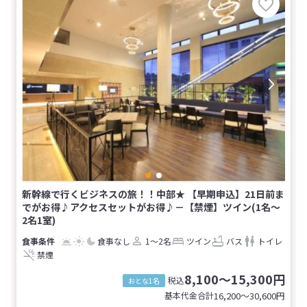
新幹線で行くビジネスの旅！！中部★ 【早期申込】21日前ま
でがお得♪アクセスセットがお得♪－【禁煙】ツイン(1名～
2名1室)
食事なし
1～2名
ツイン
バス
トイレ
禁煙
8,100～15,300円
税込
おとな1名
基本代金合計
16,200〜30,600
円