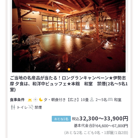
ご当地の名産品が当たる！ロングランキャンペーン★伊勢志
摩 夕食は、和洋中ビュッフェ★本館 和室 禁煙(2名～5名1
室)
夕・朝食付き
【広さ】10畳
2～5名
和室
トイレ
禁煙
32,300～33,900円
税込
おとな1名
基本代金合計
64,600〜67,800
円
(おとな2名 こども0名・1部屋/1泊2日)