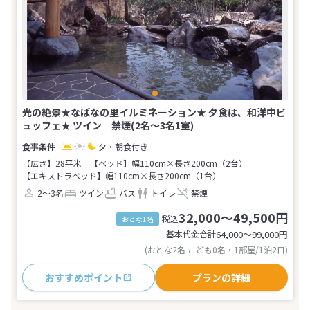
光の絶景★なばなの里イルミネーション★ 夕食は、和洋中ビ
ュッフェ★ ツイン 禁煙(2名～3名1室)
夕・朝食付き
【広さ】28平米
【ベッド】幅110cm×長さ200cm（2台）
【エキストラベッド】幅110cm×長さ200cm（1台）
2～3名
ツイン
バス
トイレ
禁煙
32,000～49,500円
税込
おとな1名
基本代金合計
64,000〜99,000
円
(おとな2名 こども0名・1部屋/1泊2日)
おすすめポイント
プランの詳細