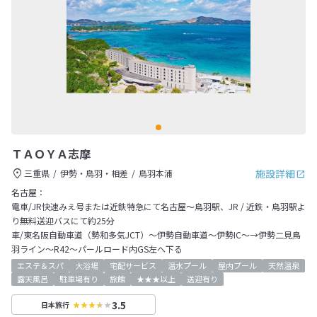
ＴＡＯＹＡ志摩
施設詳細
三重県
伊勢・鳥羽・相差
鳥羽本浦
名古屋：
電車/JR快速みえ号または近鉄特急にて名古屋～鳥羽駅、JR / 近鉄・鳥羽駅よ
り無料送迎バスにて約25分
車/東名阪自動車道（勢和多気JCT）～伊勢自動車道～伊勢IC～→伊勢二見鳥
羽ライン～R42～パールロード内GS左へ下る
エステ＆スパ
大浴場
宅配サービス
温水プール
屋内プール
天然温泉
露天風呂
駐車場有り
旅館
★★★以上
送迎有り
3.5
日本旅行