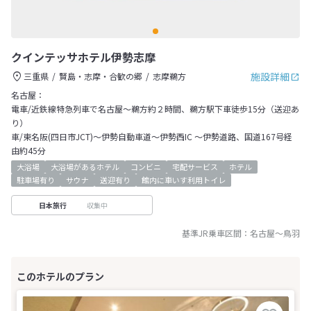
クインテッサホテル伊勢志摩
施設詳細
三重県
賢島・志摩・合歓の郷
志摩鵜方
名古屋：
電車/近鉄線特急列車で名古屋～鵜方約２時間、鵜方駅下車徒歩15分（送迎あ
り）
車/東名阪(四日市JCT)～伊勢自動車道～伊勢西IC ～伊勢道路、国道167号経
由約45分
大浴場
大浴場があるホテル
コンビニ
宅配サービス
ホテル
駐車場有り
サウナ
送迎有り
館内に車いす利用トイレ
収集中
日本旅行
基準JR乗車区間：
名古屋
～
鳥羽