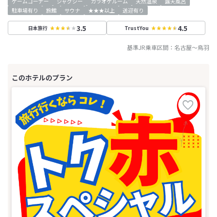
ゲームコーナー
ジャグジー
カラオケルーム
天然温泉
露天風呂
駐車場有り
旅館
サウナ
★★★以上
送迎有り
3.5
4.5
日本旅行
TrustYou
基準JR乗車区間：
名古屋
～
鳥羽