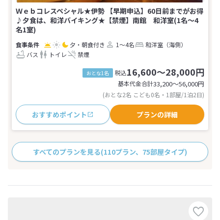
Ｗｅｂコレスペシャル★伊勢 【早期申込】60日前までがお得
♪夕食は、和洋バイキング★【禁煙】南館 和洋室(1名～4
名1室)
夕・朝食付き
1～4名
和洋室（海側）
バス
トイレ
禁煙
16,600～28,000円
税込
おとな1名
基本代金合計
33,200〜56,000
円
(おとな2名 こども0名・1部屋/1泊2日)
おすすめポイント
プランの詳細
すべてのプランを見る
(110プラン、75部屋タイプ)