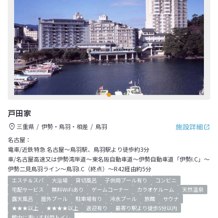
戸田家
施設詳細
三重県
伊勢・鳥羽・相差
鳥羽
名古屋：
電車/近鉄特急 名古屋～鳥羽駅、鳥羽駅より徒歩約3分
車/名古屋高速又は伊勢湾岸道～東名阪自動車道～伊勢自動車道「伊勢I.C」～
伊勢二見鳥羽ライン～鳥羽I.C（終点）～R42経由約5分
エステ＆スパ
大浴場
貸切風呂
子供用プール有り
コンビニ
宅配サービス
無料WiFiあり
ゲームコーナー
カラオケルーム
天然温泉
露天風呂
屋外プール
駐車場有り
冷水プール
旅館
サウナ
★★★以上
★★★★以上
送迎有り
最寄り駅より徒歩5分以内
館内に車いす利用トイレ