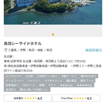
鳥羽シーサイドホテル
施設詳細
三重県
伊勢・鳥羽・相差
鳥羽
名古屋：
電車/近鉄特急 名古屋～鳥羽駅、鳥羽駅より送迎バスにて約10分
車/東名阪自動車道～伊勢自動車道～伊勢自動車道 ～伊勢ＩＣ～伊勢二見鳥
羽ライン経由で約25分
エステ＆スパ
大浴場
子供用プール有り
宅配サービス
無料WiFiあり
ゲームコーナー
ジャグジー
カラオケルーム
露天風呂
屋外プール
駐車場有り
冷水プール
旅館
サウナ
★★★以上
★★★★以上
送迎有り
館内に車いす利用トイレ
4.5
4.3
日本旅行
TrustYou