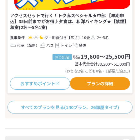
アクセスセットで行く！トク赤スペシャル★中部 【早期申
込】35日前までがお得♪夕食は、和洋バイキング★【禁煙】
和室(2名～5名1室)
夕・朝食付き
【広さ】10畳
2～5名
和室（海側）
バス
トイレ
禁煙
19,600～25,500円
税込
おとな1名
基本代金合計
39,200〜51,000
円
(おとな2名 こども0名・1部屋/1泊2日)
おすすめポイント
プランの詳細
すべてのプランを見る
(140プラン、26部屋タイプ)