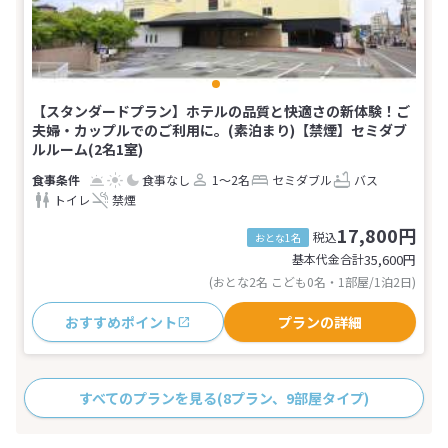
【スタンダードプラン】ホテルの品質と快適さの新体験！ご
夫婦・カップルでのご利用に。(素泊まり)【禁煙】セミダブ
ルルーム(2名1室)
食事なし
1～2名
セミダブル
バス
トイレ
禁煙
17,800円
税込
おとな1名
基本代金合計
35,600
円
(おとな2名 こども0名・1部屋/1泊2日)
おすすめポイント
プランの詳細
すべてのプランを見る
(8プラン、9部屋タイプ)