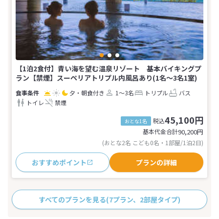
【1泊2食付】青い海を望む温泉リゾート 基本バイキングプ
ラン【禁煙】スーペリアトリプル内風呂あり(1名～3名1室)
夕・朝食付き
1～3名
トリプル
バス
トイレ
禁煙
45,100円
税込
おとな1名
基本代金合計
90,200
円
(おとな2名 こども0名・1部屋/1泊2日)
おすすめポイント
プランの詳細
すべてのプランを見る
(7プラン、2部屋タイプ)