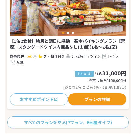
【1泊2食付】絶景と朝日に感動 基本バイキングプラン【禁
煙】スタンダードツイン内風呂なし(山側)(1名～2名1室)
夕・朝食付き
1～2名
ツイン
トイレ
禁煙
33,000円
税込
おとな1名
基本代金合計
66,000
円
(おとな2名 こども0名・1部屋/1泊2日)
おすすめポイント
プランの詳細
すべてのプランを見る
(7プラン、6部屋タイプ)