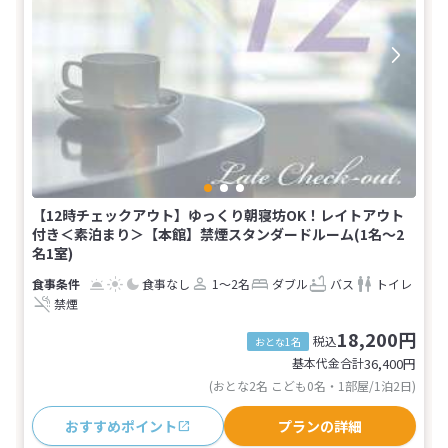
【12時チェックアウト】ゆっくり朝寝坊OK！レイトアウト
付き＜素泊まり＞【本館】禁煙スタンダードルーム(1名～2
名1室)
食事なし
1～2名
ダブル
バス
トイレ
禁煙
18,200円
税込
おとな1名
基本代金合計
36,400
円
(おとな2名 こども0名・1部屋/1泊2日)
おすすめポイント
プランの詳細