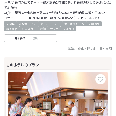
電車/近鉄特急にて名古屋～鵜方駅 約2時間30分、近鉄鵜方駅より送迎バスに
て約20分
車/名古屋西IC＝東名阪自動車道＝勢和多気JCT＝伊勢自動車道～玉城IC～
（サニーロード・国道260号線・県道152号線など）を通って約60分
大浴場
宅配サービス
ゲームコーナー
カラオケルーム
天然温泉
露天風呂
駐車場有り
旅館
サウナ
送迎有り
収集中
日本旅行
基準JR乗車区間：
名古屋
～
鳥羽