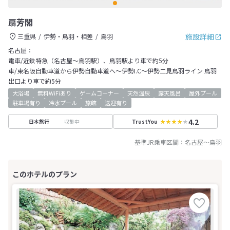
扇芳閣
施設詳細
三重県
伊勢・鳥羽・相差
鳥羽
名古屋：
電車/近鉄特急（名古屋～鳥羽駅）、鳥羽駅より車で約5分
車/東名阪自動車道から伊勢自動車道へ～伊勢I.C～伊勢二見鳥羽ライン 鳥羽
出口より車で約5分
大浴場
無料WiFiあり
ゲームコーナー
天然温泉
露天風呂
屋外プール
駐車場有り
冷水プール
旅館
送迎有り
4.2
収集中
日本旅行
TrustYou
基準JR乗車区間：
名古屋
～
鳥羽