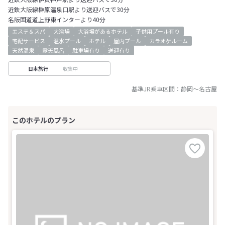
近鉄大阪線榊原温泉口駅より送迎バスで30分
名阪国道道上野東インターより40分
エステ＆スパ
大浴場
大浴場があるホテル
子供用プール有り
宅配サービス
温水プール
ホテル
屋内プール
カラオケルーム
天然温泉
露天風呂
駐車場有り
送迎有り
収集中
日本旅行
基準JR乗車区間：
静岡
～
名古屋