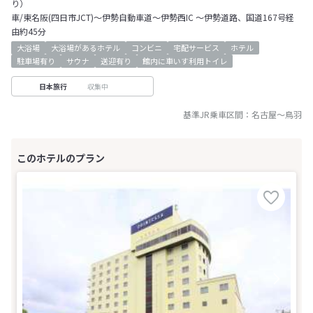
り）
車/東名阪(四日市JCT)～伊勢自動車道～伊勢西IC ～伊勢道路、国道167号経
由約45分
大浴場
大浴場があるホテル
コンビニ
宅配サービス
ホテル
駐車場有り
サウナ
送迎有り
館内に車いす利用トイレ
収集中
日本旅行
基準JR乗車区間：
名古屋
～
鳥羽