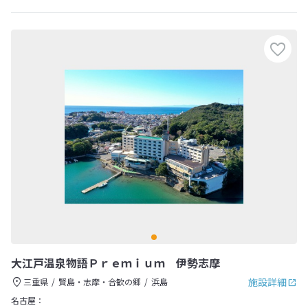
大江戸温泉物語Ｐｒｅｍｉｕｍ 伊勢志摩
施設詳細
三重県
賢島・志摩・合歓の郷
浜島
名古屋：