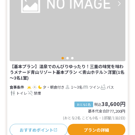
【基本プラン】温泉でのんびりゆったり！三重の味覚を味わ
うメナード青山リゾート基本プラン ＜青山ホテル＞洋室(1名
～3名1室)
夕・朝食付き
1～3名
ツイン
バス
トイレ
禁煙
38,600円
税込
おとな1名
基本代金合計
77,200
円
(おとな2名 こども0名・1部屋/1泊2日)
おすすめポイント
プランの詳細