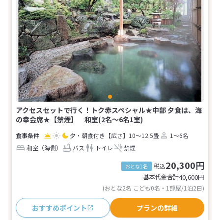
アクセスセットで行く！トク赤スペシャル★中部 夕食は、海
の幸会席★【禁煙】 和室(2名～6名1室)
夕・朝食付き
【広さ】10～12.5畳
1～6名
和室（海側）
バス
トイレ
禁煙
20,300円
税込
おとな1名
基本代金合計
40,600
円
(おとな2名 こども0名・1部屋/1泊2日)
おすすめポイント
プランの詳細