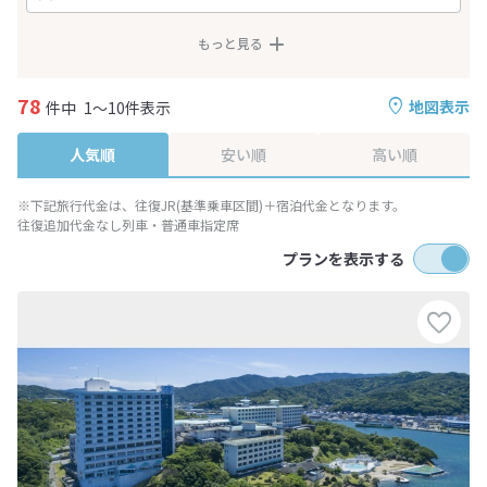
もっと見る
78
地図表示
件中
1～10件表示
人気順
安い順
高い順
※下記旅行代金は、往復JR(基準乗車区間)＋宿泊代金となります。
往復追加代金なし列車・普通車指定席
プランを表示する