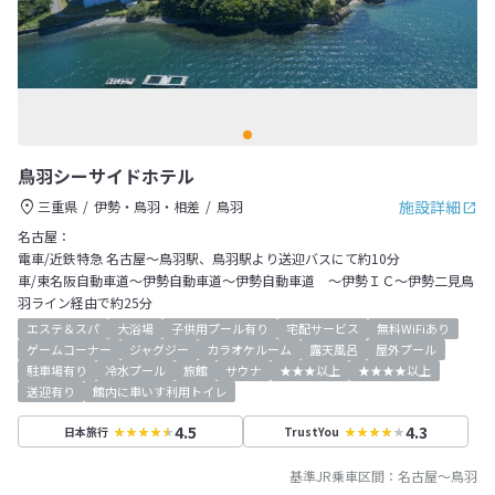
鳥羽シーサイドホテル
施設詳細
三重県
伊勢・鳥羽・相差
鳥羽
名古屋：
電車/近鉄特急 名古屋～鳥羽駅、鳥羽駅より送迎バスにて約10分
車/東名阪自動車道～伊勢自動車道～伊勢自動車道 ～伊勢ＩＣ～伊勢二見鳥
羽ライン経由で約25分
エステ＆スパ
大浴場
子供用プール有り
宅配サービス
無料WiFiあり
ゲームコーナー
ジャグジー
カラオケルーム
露天風呂
屋外プール
駐車場有り
冷水プール
旅館
サウナ
★★★以上
★★★★以上
送迎有り
館内に車いす利用トイレ
4.5
4.3
日本旅行
TrustYou
基準JR乗車区間：
名古屋
～
鳥羽