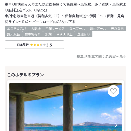
電車/JR快速みえ号または近鉄特急にて名古屋～鳥羽駅、JR / 近鉄・鳥羽駅よ
り無料送迎バスにて約25分
車/東名阪自動車道（勢和多気JCT）～伊勢自動車道～伊勢IC～→伊勢二見鳥
羽ライン～R42～パールロード内GS左へ下る
エステ＆スパ
大浴場
宅配サービス
温水プール
屋内プール
天然温泉
露天風呂
駐車場有り
旅館
★★★以上
送迎有り
3.5
日本旅行
基準JR乗車区間：
名古屋
～
鳥羽