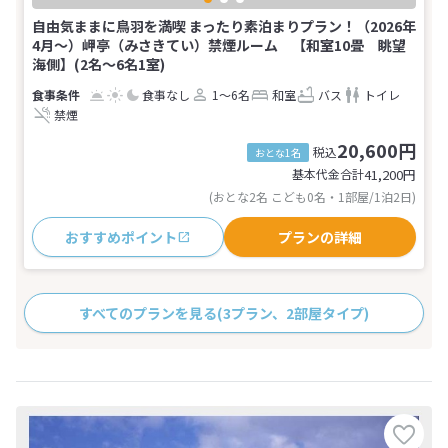
自由気ままに鳥羽を満喫 まったり素泊まりプラン！（2026年
4月～）岬亭（みさきてい）禁煙ルーム 【和室10畳 眺望
海側】(2名～6名1室)
食事なし
1～6名
和室
バス
トイレ
禁煙
20,600円
税込
おとな1名
基本代金合計
41,200
円
(おとな2名 こども0名・1部屋/1泊2日)
おすすめポイント
プランの詳細
すべてのプランを見る
(3プラン、2部屋タイプ)