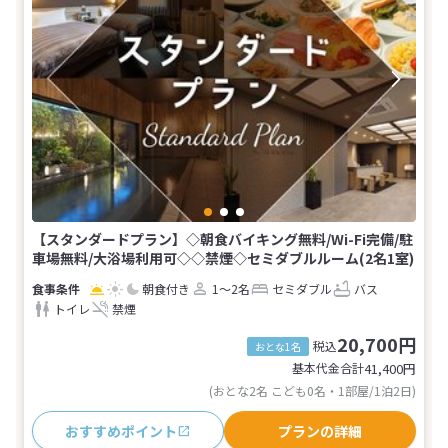
【スタンダードプラン】◇朝食バイキング無料/Wi-Fi完備/駐
車場無料/大浴場利用可◇◇禁煙◇セミダブルルーム(2名1室)
朝食付き
1～2名
セミダブル
バス
トイレ
禁煙
20,700円
税込
おとな1名
基本代金合計
41,400
円
(おとな2名 こども0名・1部屋/1泊2日)
おすすめポイント
プランの詳細