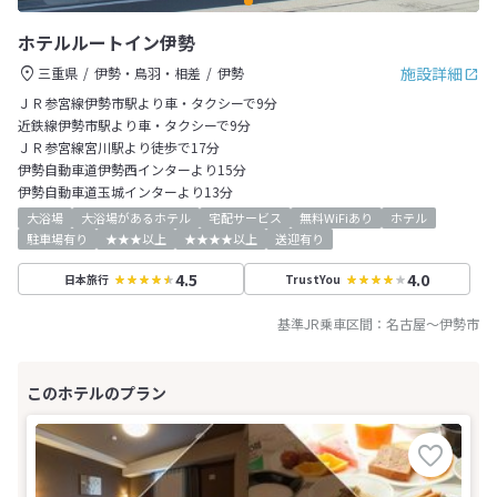
ホテルルートイン伊勢
施設詳細
三重県
伊勢・鳥羽・相差
伊勢
ＪＲ参宮線伊勢市駅より車・タクシーで9分
近鉄線伊勢市駅より車・タクシーで9分
ＪＲ参宮線宮川駅より徒歩で17分
伊勢自動車道伊勢西インターより15分
伊勢自動車道玉城インターより13分
大浴場
大浴場があるホテル
宅配サービス
無料WiFiあり
ホテル
駐車場有り
★★★以上
★★★★以上
送迎有り
4.5
4.0
日本旅行
TrustYou
基準JR乗車区間：
名古屋
～
伊勢市