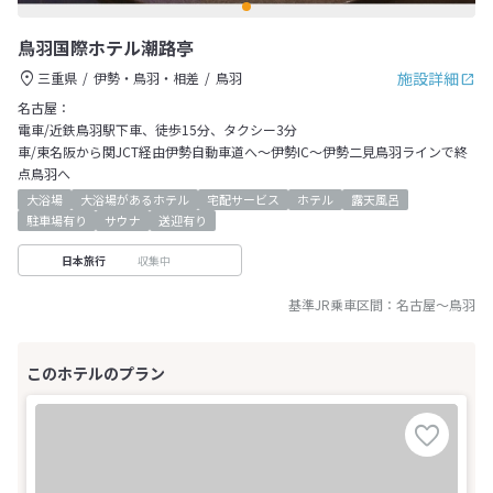
鳥羽国際ホテル潮路亭
施設詳細
三重県
伊勢・鳥羽・相差
鳥羽
名古屋：
電車/近鉄鳥羽駅下車、徒歩15分、タクシー3分
車/東名阪から関JCT経由伊勢自動車道へ～伊勢IC～伊勢二見鳥羽ラインで終
点鳥羽へ
大浴場
大浴場があるホテル
宅配サービス
ホテル
露天風呂
駐車場有り
サウナ
送迎有り
収集中
日本旅行
基準JR乗車区間：
名古屋
～
鳥羽