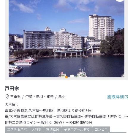
戸田家
施設詳細
三重県
伊勢・鳥羽・相差
鳥羽
名古屋：
電車/近鉄特急 名古屋～鳥羽駅、鳥羽駅より徒歩約3分
車/名古屋高速又は伊勢湾岸道～東名阪自動車道～伊勢自動車道「伊勢I.C」～
伊勢二見鳥羽ライン～鳥羽I.C（終点）～R42経由約5分
エステ＆スパ
大浴場
貸切風呂
子供用プール有り
コンビニ