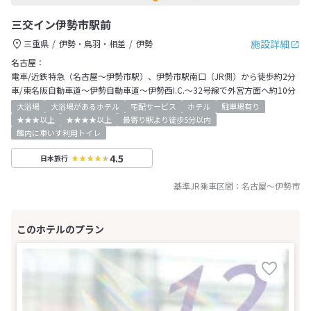
三交イン伊勢市駅前
施設詳細
三重県
伊勢・鳥羽・相差
伊勢
名古屋：
電車/近鉄特急（名古屋～伊勢市駅）、伊勢市駅南口（JR側）から徒歩約2分
車/東名阪自動車道～伊勢自動車道～伊勢西I.C.～32号線で外宮方面へ約10分
大浴場
大浴場があるホテル
宅配サービス
ホテル
駐車場有り
★★★以上
★★★★以上
最寄り駅より徒歩5分以内
館内に車いす利用トイレ
4.5
日本旅行
基準JR乗車区間：
名古屋
～
伊勢市