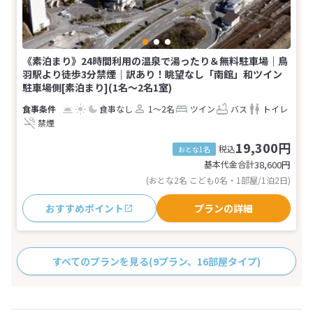
《素泊まり》24時間利用の温泉で湯ったり＆無料駐車場｜鳥
羽駅より徒歩3分禁煙｜訳あり！眺望なし「南館」和ツイン
駐車場側[素泊まり](1名～2名1室)
食事なし
1～2名
ツイン
バス
トイレ
禁煙
19,300円
税込
おとな1名
基本代金合計
38,600
円
(おとな2名 こども0名・1部屋/1泊2日)
おすすめポイント
プランの詳細
すべてのプランを見る
(9プラン、16部屋タイプ)