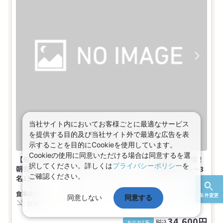
当社サイト内においてお客様ごとに最適なサービス
を提供する目的及び当社サイト外で最適な広告を表
示することを目的にCookieを使用しています。
Cookieの使用に同意いただける場合は同意するを選
【旬産旬消を愉しむ】話題！『パールオーロラ風呂』満喫！
択してください。詳しくは
プライバシーポリシー
を
朝食付プラン（2026.04-）和モダンツイン【禁煙】 (1名～3
ご確認ください。
名1室)
朝食付き
1～3名
和洋室
バス
トイレ
条件変更
同意しない
同意する
禁煙
34,600円
税込
おとな1名