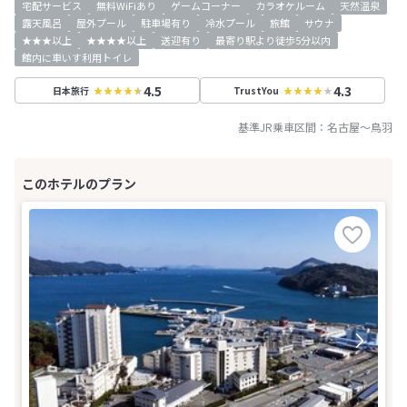
宅配サービス
無料WiFiあり
ゲームコーナー
カラオケルーム
天然温泉
露天風呂
屋外プール
駐車場有り
冷水プール
旅館
サウナ
★★★以上
★★★★以上
送迎有り
最寄り駅より徒歩5分以内
館内に車いす利用トイレ
4.5
4.3
日本旅行
TrustYou
基準JR乗車区間：
名古屋
～
鳥羽