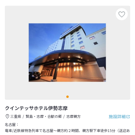
クインテッサホテル伊勢志摩
施設詳細
三重県
賢島・志摩・合歓の郷
志摩鵜方
名古屋：
電車/近鉄線特急列車で名古屋～鵜方約２時間、鵜方駅下車徒歩15分（送迎あ