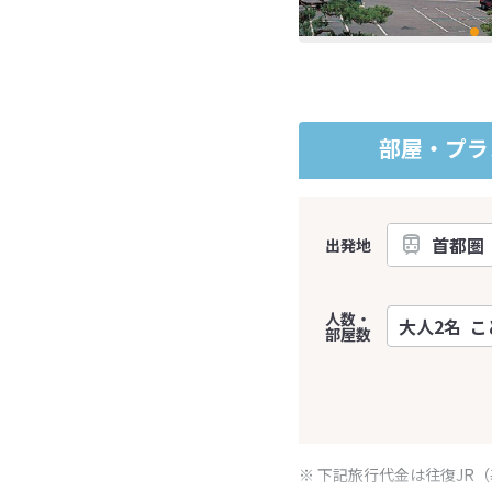
部屋・プラ
出発地
人数・
部屋数
※ 下記旅行代金は往復JR