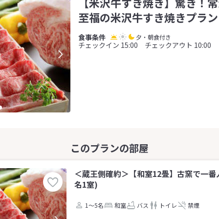
【米沢牛すき焼き】驚き！常
至福の米沢牛すき焼きプラン
夕・朝食付き
チェックイン 15:00 チェックアウト 10:00
＜蔵王側確約＞【和室12畳】古窯で一番人
名1室)
1～5名
和室
バス
トイレ
禁煙