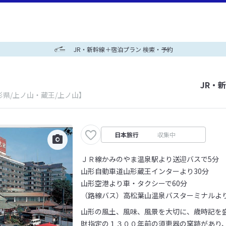
JR・新幹線＋宿泊プラン 検索・予約
JR・
形県/上ノ山・蔵王/上ノ山】
日本旅行
収集中
ＪＲ線かみのやま温泉駅より送迎バスで5分
山形自動車道山形蔵王インターより30分
山形空港より車・タクシーで60分
（路線バス）高松葉山温泉バスターミナルよ
山形の風土、風味、風景を大切に、歳時記を
財指定の１３００年前の須恵器の窯跡があり