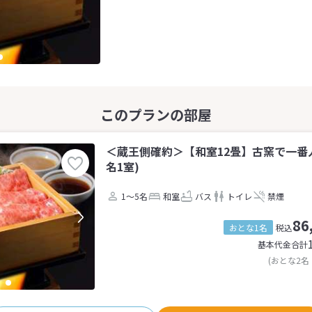
＜蔵王側確約＞【和室12畳】古窯で一番人
名1室)
1～5名
和室
バス
トイレ
禁煙
86
おとな1名
税込
基本代金合計
(おとな2名