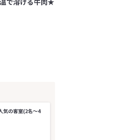
温で溶ける牛肉★
気の客室(2名～4