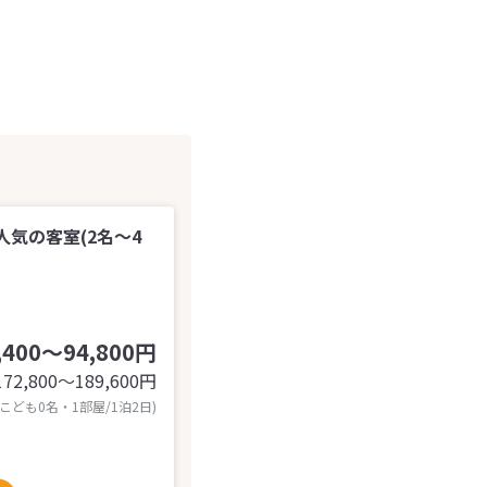
気の客室(2名～4
,400～94,800円
172,800〜189,600
円
 こども0名・1部屋/1泊2日)