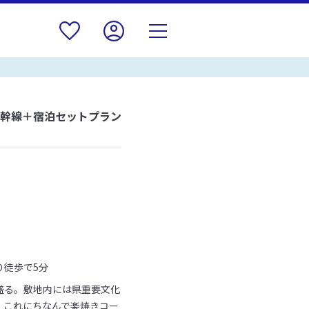
新幹線＋宿泊セットプラン
り徒歩で5分
盛る。敷地内には県重要文化
、これにちなんで楽焼きコー