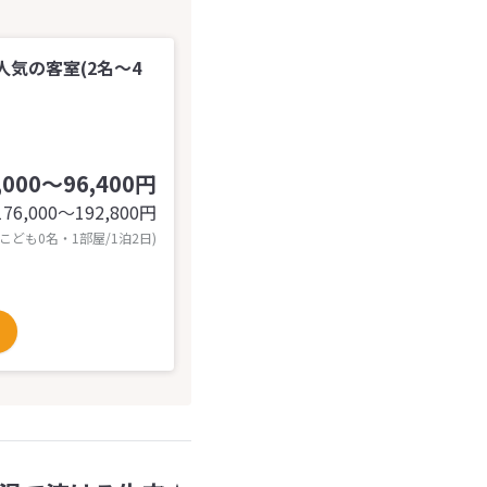
気の客室(2名～4
,000～96,400円
176,000〜192,800
円
 こども0名・1部屋/1泊2日)