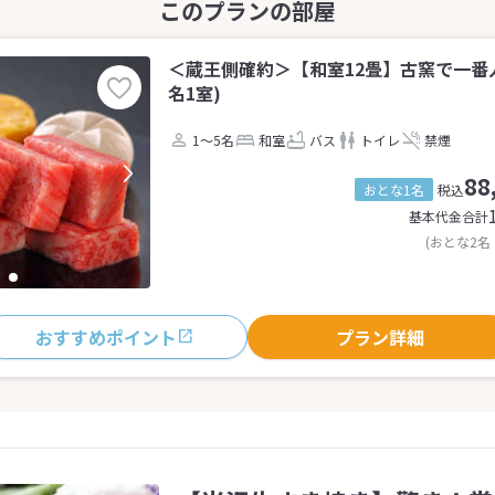
＜蔵王側確約＞【和室12畳】古窯で一番人
名1室)
1～5名
和室
バス
トイレ
禁煙
88
おとな1名
税込
基本代金合計
(おとな2名
おすすめポイント
プラン詳細