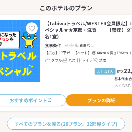
【tabiwaトラベル/WESTER会員限定】
ペシャル★★京都・滋賀 －【禁煙】ダブ
名1室)
食事なし
【広さ】17平米
【ベッド】幅160cm×長さ196cm（
ダブル
バス
トイレ
禁煙
22
おとな1名
税込
基本代金合
(おとな2名
おすすめポイント
プランの詳細
すべてのプランを見る
(28プラン、22部屋タイプ)