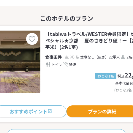
【tabiwaトラベル/WESTER会員限定】
ペシャル★京都 夏のさきどり値！ー【
平米）(2名1室)
食事なし
【広さ】22平米
2名
トイレ
禁煙
22
おとな1名
税込
基本代金合
(おとな2名
おすすめポイント
プランの詳細