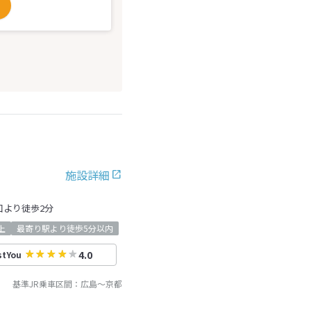
施設詳細
口より徒歩2分
上
最寄り駅より徒歩5分以内
4.0
stYou
基準JR乗車区間：
広島
～
京都