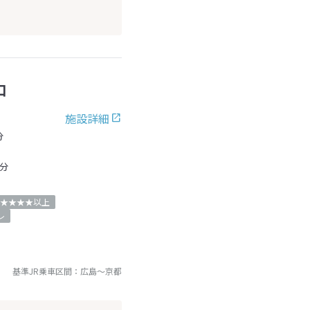
口
施設詳細
分
分
★★★★以上
レ
基準JR乗車区間：
広島
～
京都