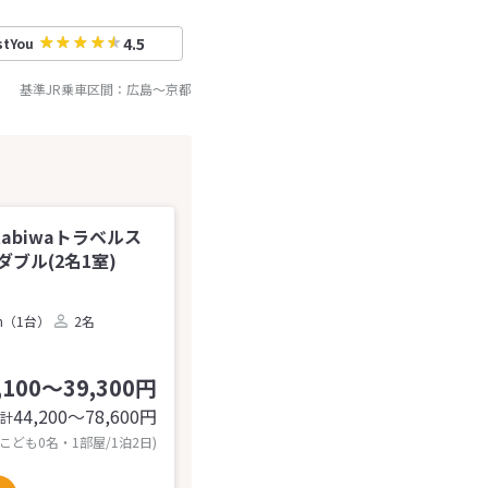
4.5
stYou
基準JR乗車区間：
広島
～
京都
tabiwaトラベルス
ブル(2名1室)
m（1台）
2名
,100～39,300円
44,200〜78,600
円
計
 こども0名・1部屋/1泊2日)