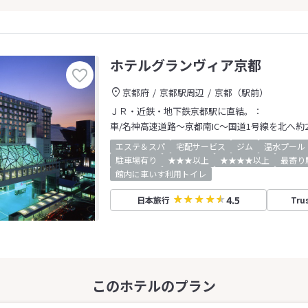
ホテルグランヴィア京都
京都府
京都駅周辺
京都（駅前）
ＪＲ・近鉄・地下鉄京都駅に直結。：
車/名神高速道路～京都南IC～国道1号線を北へ約2
エステ＆スパ
宅配サービス
ジム
温水プール
駐車場有り
★★★以上
★★★★以上
最寄り
館内に車いす利用トイレ
4.5
日本旅行
Tru