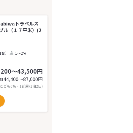
tabiwaトラベルス
ル（１７平米）(2
1台）
1～2名
,200～43,500円
44,400〜87,000
円
計
 こども0名・1部屋/1泊2日)