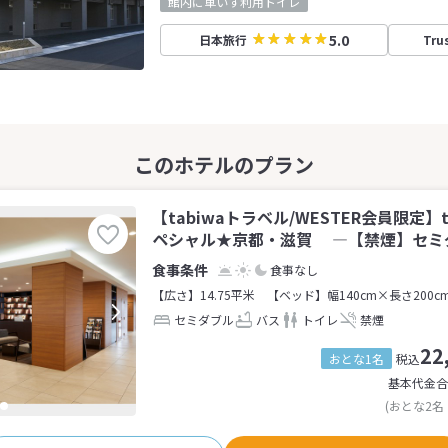
館内に車いす利用トイレ
5.0
日本旅行
Tru
【tabiwaトラベル/WESTER会員限定】
ペシャル★京都・滋賀 ―【禁煙】セミダ
食事なし
【広さ】14.75平米
【ベッド】幅140cm×長さ200c
セミダブル
バス
トイレ
禁煙
22
おとな1名
税込
基本代金合
(おとな2名