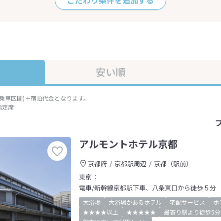
こだわり条件を追加する
安い順
準乗車区間)＋宿泊代金となります。
指定席
アルモントホテル京都
京都府
京都駅周辺
京都（駅前）
東京：
電車/新幹線京都駅下車、八条東口から徒歩５分
大浴場
大浴場があるホテル
宅配サービス
ホ
★★★★以上
★★★★★
最寄り駅より徒歩5分