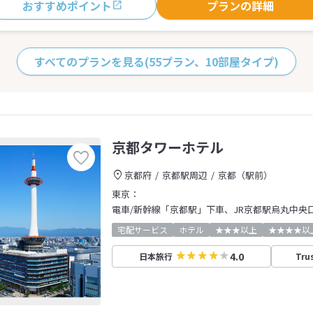
おすすめポイント
プランの詳細
すべてのプランを見る
(55プラン、10部屋タイプ)
京都タワーホテル
京都府
京都駅周辺
京都（駅前）
東京：
電車/新幹線「京都駅」下車、JR京都駅烏丸中央
宅配サービス
ホテル
★★★以上
★★★★以
4.0
日本旅行
Tru