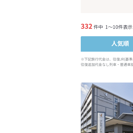
332
件中
1～10件表示
人気順
※下記旅行代金は、往復JR(基
往復追加代金なし列車・普通車