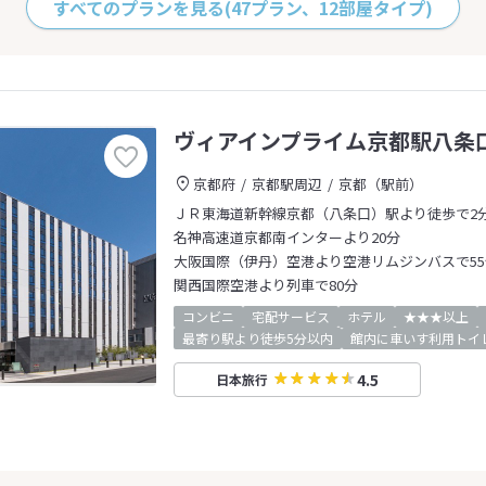
すべてのプランを見る
(47プラン、12部屋タイプ)
ヴィアインプライム京都駅八条
京都府
京都駅周辺
京都（駅前）
ＪＲ東海道新幹線京都（八条口）駅より徒歩で2
名神高速道京都南インターより20分
大阪国際（伊丹）空港より空港リムジンバスで55
関西国際空港より列車で80分
コンビニ
宅配サービス
ホテル
★★★以上
最寄り駅より徒歩5分以内
館内に車いす利用トイ
4.5
日本旅行