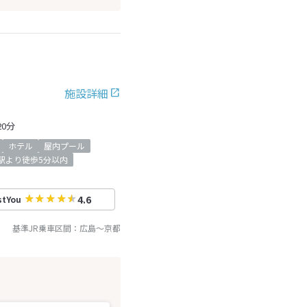
施設詳細
0分
ホテル
屋内プール
駅より徒歩5分以内
4.6
stYou
基準JR乗車区間：
広島
～
京都