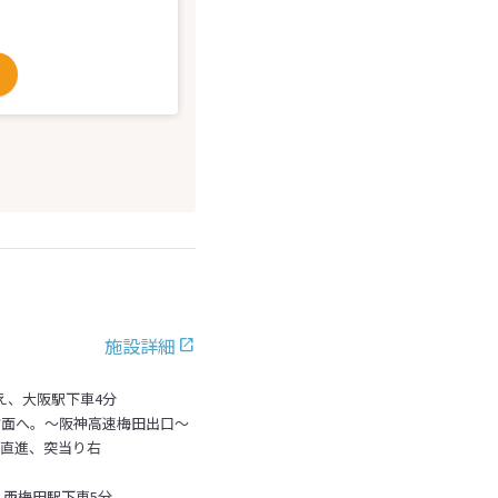
施設詳細
え、大阪駅下車4分
方面へ。～阪神高速梅田出口～
後直進、突当り右
、西梅田駅下車5分。