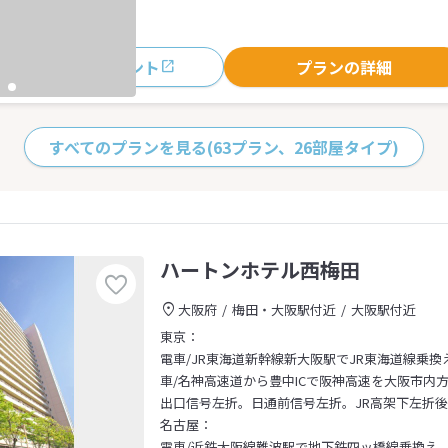
おすすめポイント
プランの詳細
すべてのプランを見る
(63プラン、26部屋タイプ)
ハートンホテル西梅田
大阪府
梅田・大阪駅付近
大阪駅付近
東京：
電車/JR東海道新幹線新大阪駅でJR東海道線乗換
車/名神高速道から豊中ICで阪神高速を大阪市内
出口信号左折。日通前信号左折。JR高架下左折
名古屋：
電車/近鉄大阪線難波駅で地下鉄四ッ橋線乗換え