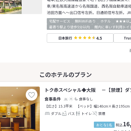
車/東名阪高速道から名阪国道、西名阪自動車道
池田方面へ～出口信号左折。日通前信号左折。J
宅配サービス
無料WiFiあり
ホテル
★★★以
最寄り駅より徒歩5分以内
館内に車いす利用トイ
4.5
日本旅行
Tru
トク赤スペシャル◆大阪 －【禁煙】ダブ
食事なし
【広さ】15.3平米
【ベッド】幅140cm×長さ195cm
ダブル
バス
トイレ
禁煙
16
おとな1名
税込