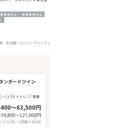
★★★以上
★★★★以上
レ
間：
名古屋
～
ユニバーサルシティ
タンダードツイン
バス
トイレ
禁煙
,400～63,500円
34,800〜127,000
円
計
 こども0名・1部屋/1泊2日)