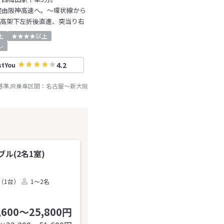
経由阪神高速へ。～環状線から
R高架下左折後直進、突当り右
上
★★★★以上
レ
4.2
stYou
基準JR乗車区間：
名古屋
～
新大阪
ル(2名1室)
（1台）
1～2名
,600～25,800円