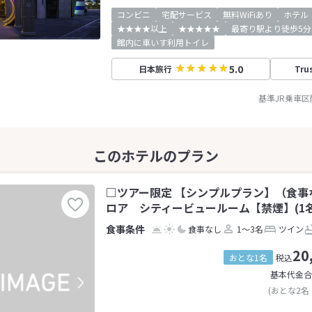
コンビニ
宅配サービス
無料WiFiあり
ホテル
★★★★以上
★★★★★
最寄り駅より徒歩5分
館内に車いす利用トイレ
5.0
日本旅行
Tru
基準JR乗車区
□ツアー限定 【シンプルプラン】（食事
ロア シティービュールーム【禁煙】(1名
食事なし
1～3名
ツイン
20
おとな1名
税込
基本代金合
(おとな2名