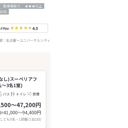
駐車場有り
★★★以上
以内
4.5
stYou
間：
名古屋
～
ユニバーサルシティ
なし)スーペリアフ
～3名1室)
バス
トイレ
禁煙
,500～47,200円
41,000〜94,400
円
計
 こども0名・1部屋/1泊2日)