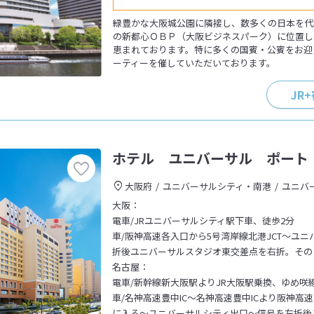
緑豊かな大阪城公園に隣接し、数多くの日本を代
の新都心ＯＢＰ（大阪ビジネスパーク）に位置し
恵まれております。特に多くの国賓・公賓をお迎
ーティーを催していただいております。
JR
ホテル ユニバーサル ポート
大阪府
ユニバーサルシティ・南港
ユニバ
大阪：
電車/JRユニバーサルシティ駅下車、徒歩2分
車/阪神高速各入口から5号湾岸線北港JCT～ユ
折後ユニバーサルスタジオ東交差点を右折。その
名古屋：
電車/新幹線新大阪駅よりJR大阪駅乗換、ゆめ咲
車/名神高速豊中IC～名神高速豊中ICより阪神高
に入る～ユニバーサルシティ出口～信号を左折後