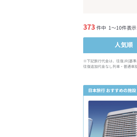
373
件中
1～10件表示
人気順
※下記旅行代金は、往復JR(基
往復追加代金なし列車・普通車
日本旅行 おすすめの施設