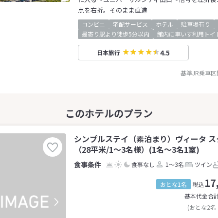
点を右折。そのまま直進
コンビニ
宅配サービス
ホテル
駐車場有り
最寄り駅より徒歩5分以内
館内に車いす利用トイ
4.5
日本旅行
基準JR乗車区
シンプルステイ（素泊まり）ヴィータ ス
（28平米/1～3名様）(1名～3名1室)
食事なし
1～3名
ツイン
17
おとな1名
税込
基本代金合
(おとな2名