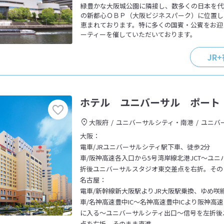
緑豊かな大阪城公園に隣接し、数多くの日本を代
の新都心ＯＢＰ（大阪ビジネスパーク）に位置し
恵まれております。特に多くの国賓・公賓をお迎
ーティーを催していただいております。
JR
ホテル ユニバーサル ポート
大阪府
ユニバーサルシティ・南港
ユニバ
大阪：
電車/JRユニバーサルシティ駅下車、徒歩2分
車/阪神高速各入口から5号湾岸線北港JCT～ユ
折後ユニバーサルスタジオ東交差点を右折。その
名古屋：
電車/新幹線新大阪駅よりJR大阪駅乗換、ゆめ咲
車/名神高速豊中IC～名神高速豊中ICより阪神高
に入る～ユニバーサルシティ出口～信号を左折後
点を右折。そのまま直進