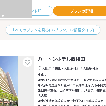
おすすめポイント
プランの詳細
すべてのプランを見る
(35プラン、17部屋タイプ)
ハートンホテル西梅田
大阪府
梅田・大阪駅付近
大阪駅付近
東京：
電車/JR東海道新幹線新大阪駅でJR東海道線乗換
車/名神高速道から豊中ICで阪神高速を大阪市内
出口信号左折。日通前信号左折。JR高架下左折
名古屋：
電車/近鉄大阪線難波駅で地下鉄四ッ橋線乗換え
車/東名阪高速道から名阪国道、西名阪自動車道