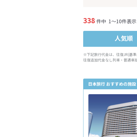
338
件中
1～10件表示
人気順
※下記旅行代金は、往復JR(基
往復追加代金なし列車・普通車
日本旅行 おすすめの施設