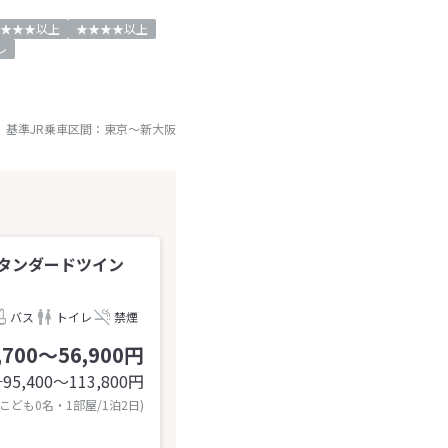
★★★以上
★★★★以上
レ
基準JR乗車区間：
東京
～
新大阪
タンダードツイン
バス
トイレ
禁煙
,700～56,900円
95,400〜113,800
円
計
 こども0名・1部屋/1泊2日)