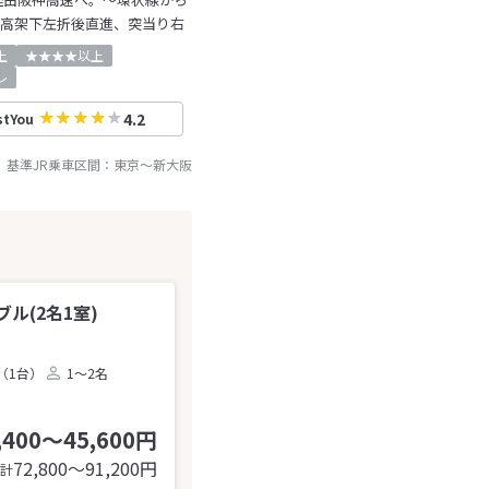
R高架下左折後直進、突当り右
上
★★★★以上
レ
4.2
stYou
基準JR乗車区間：
東京
～
新大阪
ル(2名1室)
（1台）
1～2名
,400～45,600円
72,800〜91,200
円
計