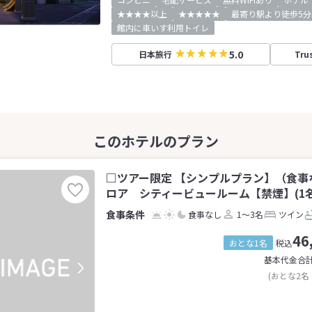
★★★★以上
★★★★★
最寄り駅より徒歩5分
館内に車いす利用トイレ
5.0
日本旅行
Tru
□ツアー限定 【シンプルプラン】（食事
ロア シティービュールーム【禁煙】(1名
食事なし
1～3名
ツイン
46
おとな1名
税込
基本代金合
(おとな2名