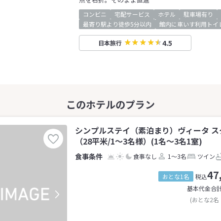
コンビニ
宅配サービス
ホテル
駐車場有り
最寄り駅より徒歩5分以内
館内に車いす利用トイ
4.5
日本旅行
シンプルステイ（素泊まり）ヴィータ ス
（28平米/1～3名様）(1名～3名1室)
食事なし
1～3名
ツイン
47
おとな1名
税込
基本代金合
(おとな2名