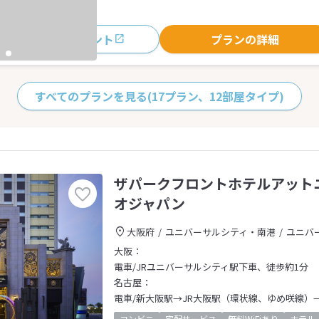
おすすめポイント
プランの詳細
すべてのプランを見る
(17プラン、12部屋タイプ)
ザパークフロントホテルアット
オジャパン
大阪府
ユニバーサルシティ・南港
ユニバ
大阪：
電車/JRユニバーサルシティ駅下車、徒歩約1分
名古屋：
電車/新大阪駅→JR大阪駅（環状線、ゆめ咲線）
コンビニ
宅配サービス
無料WiFiあり
ホテル