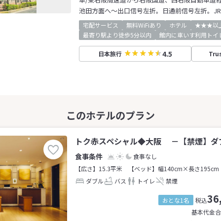
池田方面へ～出口信号左折。日通前信号左折。J
宅配サービス
無料WiFiあり
ホテル
★★★以
最寄り駅より徒歩5分以内
館内に車いす利用トイ
4.5
日本旅行
Tru
トク赤スペシャル◆大阪 －【禁煙】ダブ
食事なし
【広さ】15.3平米
【ベッド】幅140cm×長さ195cm
ダブル
バス
トイレ
禁煙
36
おとな1名
税込
基本代金合