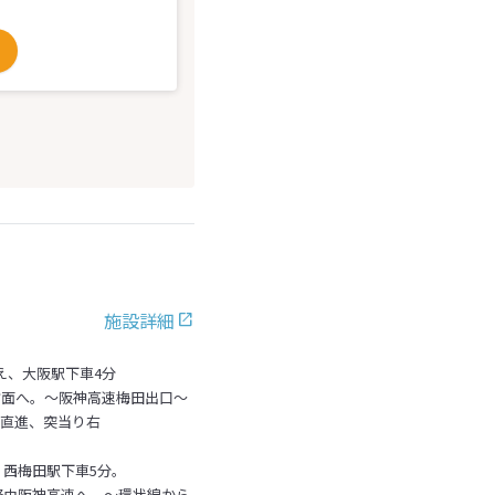
施設詳細
え、大阪駅下車4分
方面へ。～阪神高速梅田出口～
後直進、突当り右
、西梅田駅下車5分。
経由阪神高速へ。～環状線から