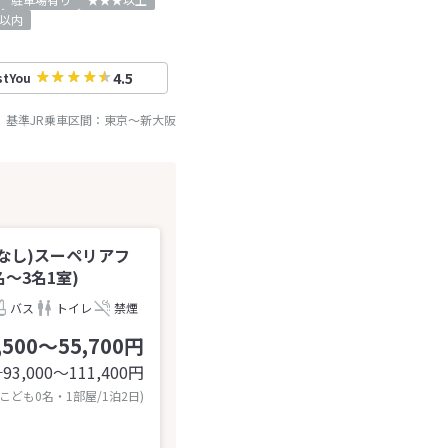
以内
4.5
stYou
基準JR乗車区間：
東京
～
新大阪
なし)スーペリアフ
～3名1室)
バス
トイレ
禁煙
,500～55,700円
93,000〜111,400
円
計
 こども0名・1部屋/1泊2日)