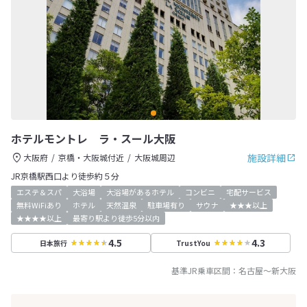
ホテルモントレ ラ・スール大阪
施設詳細
大阪府
京橋・大阪城付近
大阪城周辺
JR京橋駅西口より徒歩約５分
エステ＆スパ
大浴場
大浴場があるホテル
コンビニ
宅配サービス
無料WiFiあり
ホテル
天然温泉
駐車場有り
サウナ
★★★以上
★★★★以上
最寄り駅より徒歩5分以内
4.5
4.3
日本旅行
TrustYou
基準JR乗車区間：
名古屋
～
新大阪