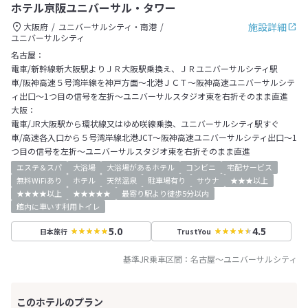
ホテル京阪ユニバーサル・タワー
施設詳細
大阪府
ユニバーサルシティ・南港
ユニバーサルシティ
名古屋：
電車/新幹線新大阪駅よりＪＲ大阪駅乗換え、ＪＲユニバーサルシティ駅
車/阪神高速５号湾岸線を神戸方面～北港ＪＣＴ～阪神高速ユニバーサルシテ
ィ出口～1つ目の信号を左折～ユニバーサルスタジオ東を右折そのまま直進
大阪：
電車/JR大阪駅から環状線又はゆめ咲線乗換、ユニバーサルシティ駅すぐ
車/高速各入口から５号湾岸線北港JCT～阪神高速ユニバーサルシティ出口～1
つ目の信号を左折～ユニバーサルスタジオ東を右折そのまま直進
エステ＆スパ
大浴場
大浴場があるホテル
コンビニ
宅配サービス
無料WiFiあり
ホテル
天然温泉
駐車場有り
サウナ
★★★以上
★★★★以上
★★★★★
最寄り駅より徒歩5分以内
館内に車いす利用トイレ
5.0
4.5
日本旅行
TrustYou
基準JR乗車区間：
名古屋
～
ユニバーサルシティ