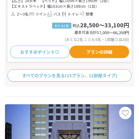
【広さ】28平米
【ベッド】幅110cm×長さ196cm（2台）
【エキストラベッド】幅102cm×長さ188cm（1台）
2～3名
ツイン
バス
トイレ
禁煙
28,500～33,100円
税込
おとな1名
基本代金合計
57,000〜66,200
円
(おとな2名 こども0名・1部屋/1泊2日)
おすすめポイント
プランの詳細
すべてのプランを見る
(15プラン、11部屋タイプ)