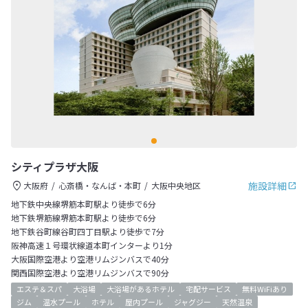
シティプラザ大阪
施設詳細
大阪府
心斎橋・なんば・本町
大阪中央地区
地下鉄中央線堺筋本町駅より徒歩で6分
地下鉄堺筋線堺筋本町駅より徒歩で6分
地下鉄谷町線谷町四丁目駅より徒歩で7分
阪神高速１号環状線道本町インターより1分
大阪国際空港より空港リムジンバスで40分
関西国際空港より空港リムジンバスで90分
エステ＆スパ
大浴場
大浴場があるホテル
宅配サービス
無料WiFiあり
ジム
温水プール
ホテル
屋内プール
ジャグジー
天然温泉