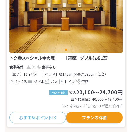
トク赤スペシャル◆大阪 －【禁煙】ダブル(2名1室)
食事なし
【広さ】15.3平米
【ベッド】幅140cm×長さ195cm（1台）
1～2名
ダブル
バス
トイレ
禁煙
20,100～24,700円
税込
おとな1名
基本代金合計
40,200〜49,400
円
(おとな2名 こども0名・1部屋/1泊2日)
おすすめポイント
プランの詳細