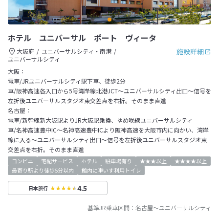
ホテル ユニバーサル ポート ヴィータ
施設詳細
大阪府
ユニバーサルシティ・南港
ユニバーサルシティ
大阪：
電車/JRユニバーサルシティ駅下車、徒歩2分
車/阪神高速各入口から5号湾岸線北港JCT～ユニバーサルシティ出口～信号を
左折後ユニバーサルスタジオ東交差点を右折。そのまま直進
名古屋：
電車/新幹線新大阪駅よりJR大阪駅乗換、ゆめ咲線ユニバーサルシティ
車/名神高速豊中IC～名神高速豊中ICより阪神高速を大阪市内に向かい、湾岸
線に入る～ユニバーサルシティ出口～信号を左折後ユニバーサルスタジオ東
交差点を右折。そのまま直進
コンビニ
宅配サービス
ホテル
駐車場有り
★★★以上
★★★★以上
最寄り駅より徒歩5分以内
館内に車いす利用トイレ
4.5
日本旅行
基準JR乗車区間：
名古屋
～
ユニバーサルシティ