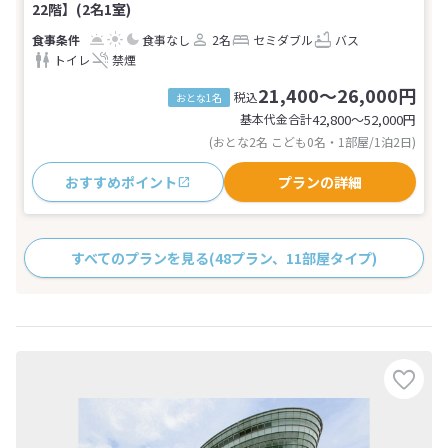
22階】(2名1室)
食事なし
2名
セミダブル
バス
トイレ
禁煙
21,400～26,000円
税込
おとな1名
基本代金合計
42,800〜52,000
円
(おとな2名 こども0名・1部屋/1泊2日)
おすすめポイント
プランの詳細
すべてのプランを見る
(48プラン、11部屋タイプ)