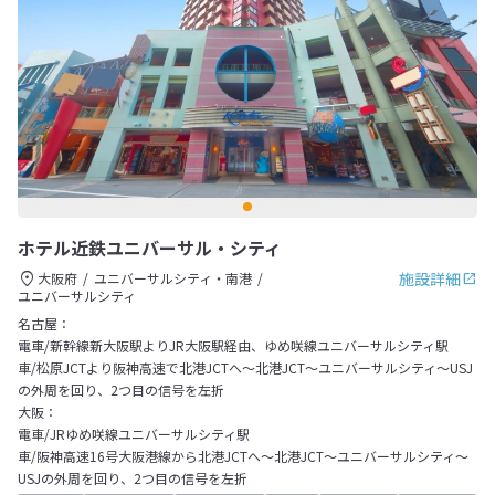
ホテル近鉄ユニバーサル・シティ
施設詳細
大阪府
ユニバーサルシティ・南港
ユニバーサルシティ
名古屋：
電車/新幹線新大阪駅よりJR大阪駅経由、ゆめ咲線ユニバーサルシティ駅
車/松原JCTより阪神高速で北港JCTへ～北港JCT～ユニバーサルシティ～USJ
の外周を回り、2つ目の信号を左折
大阪：
電車/JRゆめ咲線ユニバーサルシティ駅
車/阪神高速16号大阪港線から北港JCTへ～北港JCT～ユニバーサルシティ～
USJの外周を回り、2つ目の信号を左折