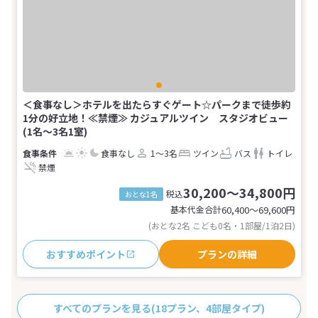
＜食事なし＞ホテルを出たらすぐゲート☆パークまで徒歩約
1分の好立地！≪禁煙≫ カジュアルツイン スタジオビュー
(1名～3名1室)
食事なし
1～3名
ツイン
バス
トイレ
禁煙
30,200～34,800円
税込
おとな1名
基本代金合計
60,400〜69,600
円
(おとな2名 こども0名・1部屋/1泊2日)
おすすめポイント
プランの詳細
すべてのプランを見る
(18プラン、4部屋タイプ)