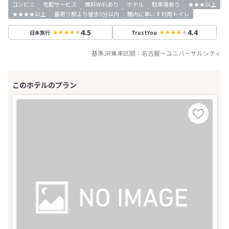
コンビニ
宅配サービス
無料WiFiあり
ホテル
駐車場有り
★★★以上
★★★★以上
最寄り駅より徒歩5分以内
館内に車いす利用トイレ
4.5
4.4
日本旅行
TrustYou
基準JR乗車区間：
名古屋
～
ユニバーサルシティ