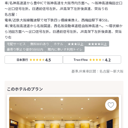
車/名神高速道から豊中ICで阪神高速を大阪市内方面へ。～阪神高速梅田出口
～出口信号左折。日通前信号左折。JR高架下左折後直進、突当り右
名古屋：
電車/近鉄大阪線難波駅で地下鉄四ッ橋線乗換え、西梅田駅下車5分。
車/東名阪高速道から名阪国道、西名阪自動車道経由阪神高速へ。～環状線か
ら池田方面へ～出口信号左折。日通前信号左折。JR高架下左折後直進、突当
り右
宅配サービス
無料WiFiあり
ホテル
★★★以上
★★★★以上
最寄り駅より徒歩5分以内
館内に車いす利用トイレ
4.5
4.2
日本旅行
TrustYou
基準JR乗車区間：
名古屋
～
新大阪