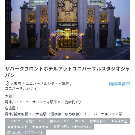
ザパークフロントホテルアットユニバーサルスタジオジャ
パン
施設詳細
大阪府
ユニバーサルシティ・南港
ユニバーサルシティ
大阪：
電車/JRユニバーサルシティ駅下車、徒歩約1分
名古屋：
電車/新大阪駅→JR大阪駅（環状線、ゆめ咲線）→ユニバーサルシティ駅
コンビニ
宅配サービス
無料WiFiあり
ホテル
駐車場有り
★★★以上
★★★★以上
★★★★★
最寄り駅より徒歩5分以内
館内に車いす利用トイレ