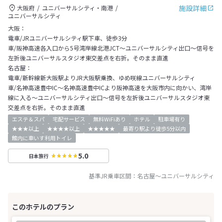
施設詳細
大阪府
ユニバーサルシティ・南港
ユニバーサルシティ
大阪：
電車/JRユニバーサルシティ駅下車、徒歩3分
車/阪神高速各入口から5号湾岸線北港JCT～ユニバーサルシティ出口～信号を
左折後ユニバーサルスタジオ東交差点を右折。そのまま直進
名古屋：
電車/新幹線新大阪駅よりJR大阪駅乗換、ゆめ咲線ユニバーサルシティ
車/名神高速豊中IC～名神高速豊中ICより阪神高速を大阪市内に向かい、湾岸
線に入る～ユニバーサルシティ出口～信号を左折後ユニバーサルスタジオ東
交差点を右折。そのまま直進
エステ＆スパ
宅配サービス
無料WiFiあり
ホテル
駐車場有り
★★★以上
★★★★以上
★★★★★
最寄り駅より徒歩5分以内
館内に車いす利用トイレ
5.0
日本旅行
基準JR乗車区間：
名古屋
～
ユニバーサルシティ