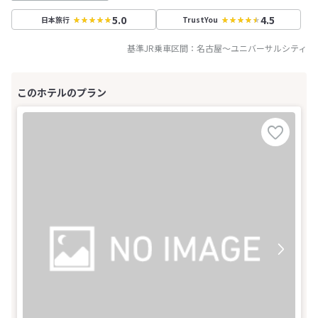
5.0
4.5
日本旅行
TrustYou
基準JR乗車区間：
名古屋
～
ユニバーサルシティ