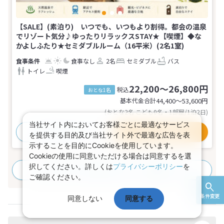
【SALE】(素泊り) いつでも、いつもより割得。都会の温泉
でリゾート気分♪ゆったりリラックスSTAY★【喫煙】◆な
かよしふたり★セミダブルルーム（16平米）(2名1室)
食事なし
2名
セミダブル
バス
トイレ
喫煙
22,200～26,800円
税込
おとな1名
基本代金合計
44,400〜53,600
円
(おとな2名 こども0名・1部屋/1泊2日)
当社サイト内においてお客様ごとに最適なサービス
おすすめポイント
プランの詳細
を提供する目的及び当社サイト外で最適な広告を表
示することを目的にCookieを使用しています。
Cookieの使用に同意いただける場合は同意するを選
択してください。詳しくは
プライバシーポリシー
を
すべてのプランを見る
(13プラン、8部屋タイプ)
ご確認ください。
条件変更
同意しない
同意する