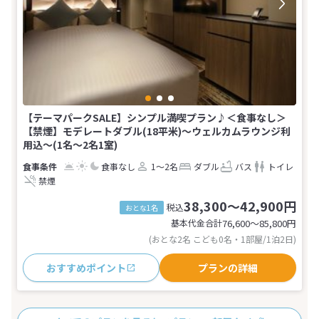
【テーマパークSALE】シンプル満喫プラン♪＜食事なし＞
【禁煙】モデレートダブル(18平米)〜ウェルカムラウンジ利
用込〜(1名～2名1室)
食事なし
1～2名
ダブル
バス
トイレ
禁煙
38,300～42,900円
税込
おとな1名
基本代金合計
76,600〜85,800
円
(おとな2名 こども0名・1部屋/1泊2日)
おすすめポイント
プランの詳細