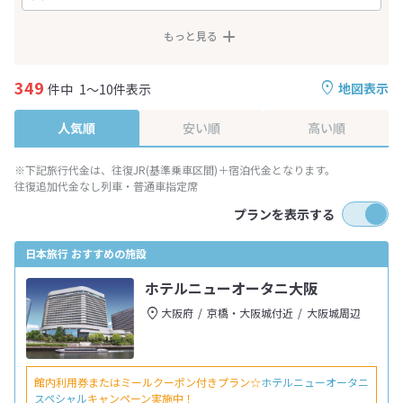
もっと見る
349
地図表示
件中
1～10件表示
人気順
安い順
高い順
※下記旅行代金は、往復JR(基準乗車区間)＋宿泊代金となります。
往復追加代金なし列車・普通車指定席
プランを表示する
日本旅行 おすすめの施設
ホテルニューオータニ大阪
大阪府
京橋・大阪城付近
大阪城周辺
館内利用券またはミールクーポン付きプラン☆
ホテルニューオータニ
スペシャル
キャンペーン実施中！