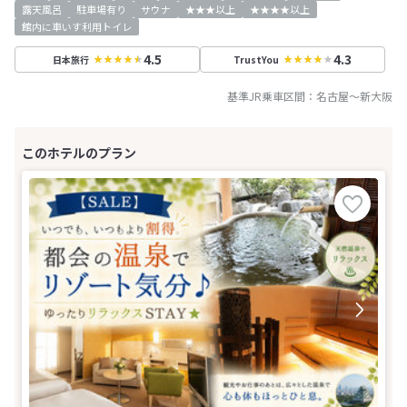
露天風呂
駐車場有り
サウナ
★★★以上
★★★★以上
館内に車いす利用トイレ
4.5
4.3
日本旅行
TrustYou
基準JR乗車区間：
名古屋
～
新大阪