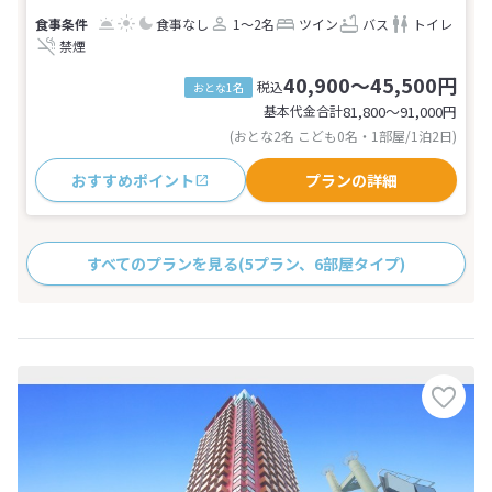
食事なし
1～2名
ツイン
バス
トイレ
禁煙
40,900～45,500円
税込
おとな1名
基本代金合計
81,800〜91,000
円
(おとな2名 こども0名・1部屋/1泊2日)
おすすめポイント
プランの詳細
すべてのプランを見る
(5プラン、6部屋タイプ)