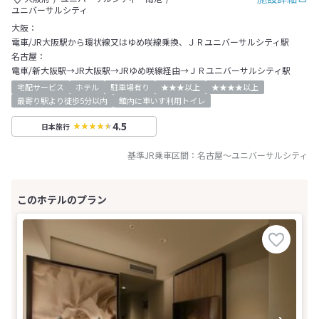
ユニバーサルシティ
大阪：
電車/JR大阪駅から環状線又はゆめ咲線乗換、ＪＲユニバーサルシティ駅
名古屋：
電車/新大阪駅→JR大阪駅→JRゆめ咲線経由→ＪＲユニバーサルシティ駅
宅配サービス
ホテル
駐車場有り
★★★以上
★★★★以上
最寄り駅より徒歩5分以内
館内に車いす利用トイレ
4.5
日本旅行
基準JR乗車区間：
名古屋
～
ユニバーサルシティ