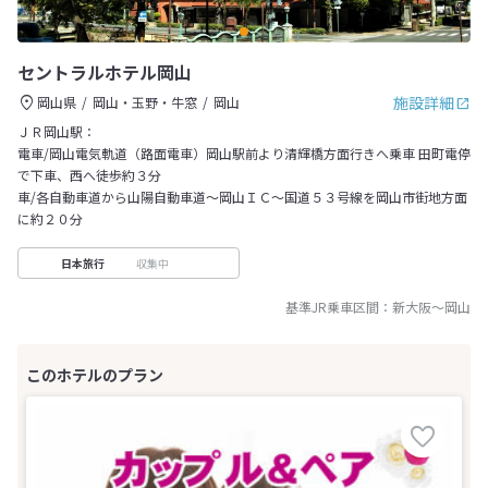
セントラルホテル岡山
施設詳細
岡山県
岡山・玉野・牛窓
岡山
ＪＲ岡山駅：
電車/岡山電気軌道（路面電車）岡山駅前より清輝橋方面行きへ乗車 田町電停
で下車、西へ徒歩約３分
車/各自動車道から山陽自動車道～岡山ＩＣ～国道５３号線を岡山市街地方面
に約２０分
収集中
日本旅行
基準JR乗車区間：
新大阪
～
岡山