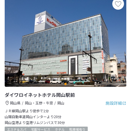
ダイワロイネットホテル岡山駅前
施設詳細
岡山県
岡山・玉野・牛窓
岡山
ＪＲ線岡山駅より徒歩で1分
山陽自動車道岡山インターより20分
岡山空港より空港リムジンバスで30分
エステ＆スパ
宅配サービス
ホテル
駐車場有り