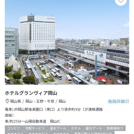
ホテルグランヴィア岡山
施設詳細
岡山県
岡山・玉野・牛窓
岡山
電車/JR岡山駅後楽園口（東口）より徒歩約3分（2F連絡通路
直結）
車/約25分～山陽自動車道 岡山IC
コンビニ
宅配サービス
温水プール
ホテル
屋内プール
駐車場有り
★★★以上
★★★★以上
★★★★★
最寄り駅より徒歩5分以内