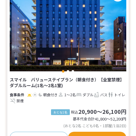
スマイル バリューステイプラン（朝食付き）【全室禁煙】
ダブルルーム(1名～2名1室)
朝食付き
1～2名
ダブル
バス
トイレ
禁煙
20,900～26,100円
税込
おとな1名
基本代金合計
41,800〜52,200
円
(おとな2名 こども0名・1部屋/1泊2日)