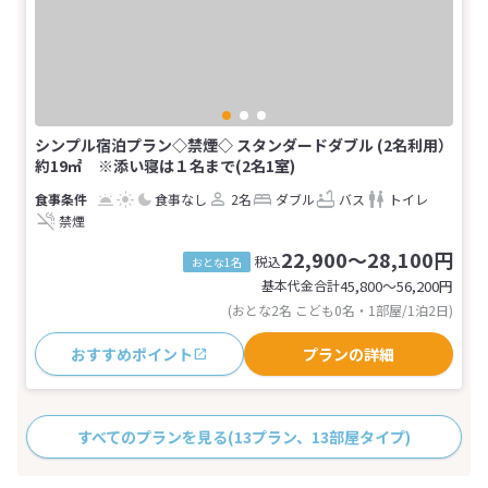
シンプル宿泊プラン◇禁煙◇ スタンダードダブル (2名利用）
約19㎡ ※添い寝は１名まで(2名1室)
食事なし
2名
ダブル
バス
トイレ
禁煙
22,900～28,100円
税込
おとな1名
基本代金合計
45,800〜56,200
円
(おとな2名 こども0名・1部屋/1泊2日)
おすすめポイント
プランの詳細
すべてのプランを見る
(13プラン、13部屋タイプ)