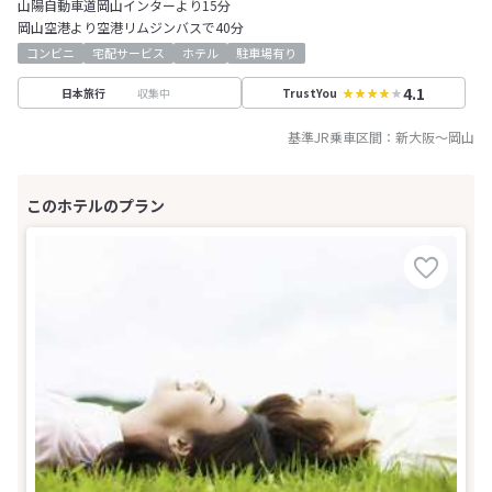
山陽自動車道岡山インターより15分
岡山空港より空港リムジンバスで40分
コンビニ
宅配サービス
ホテル
駐車場有り
4.1
収集中
日本旅行
TrustYou
基準JR乗車区間：
新大阪
～
岡山