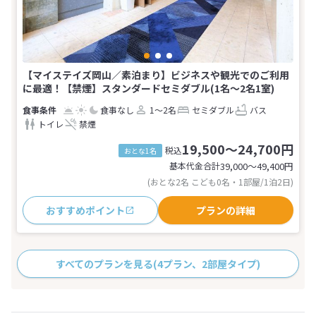
【マイステイズ岡山／素泊まり】ビジネスや観光でのご利用
に最適！【禁煙】スタンダードセミダブル(1名～2名1室)
食事なし
1～2名
セミダブル
バス
トイレ
禁煙
19,500～24,700円
税込
おとな1名
基本代金合計
39,000〜49,400
円
(おとな2名 こども0名・1部屋/1泊2日)
おすすめポイント
プランの詳細
すべてのプランを見る
(4プラン、2部屋タイプ)