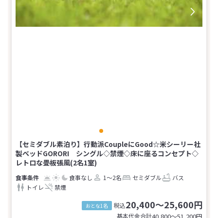
【セミダブル素泊り】行動派CoupleにGood☆米シーリー社
製ベッドGORORI シングル◇禁煙◇床に座るコンセプト◇
レトロな畳板張風(2名1室)
食事なし
1～2名
セミダブル
バス
トイレ
禁煙
20,400～25,600円
税込
おとな1名
基本代金合計
40,800〜51,200
円