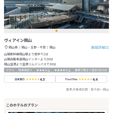
ヴィアイン岡山
施設詳細
岡山県
岡山・玉野・牛窓
岡山
山陽新幹線岡山駅より徒歩で1分
山陽自動車道岡山インターより20分
岡山空港より空港リムジンバスで30分
ホテル
駐車場有り
★★★以上
★★★★以上
最寄り駅より徒歩5分以内
4.5
4.4
日本旅行
TrustYou
基準JR乗車区間：
新大阪
～
岡山