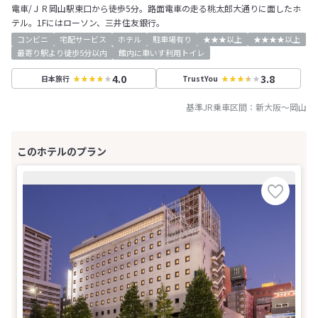
電車/ＪＲ岡山駅東口から徒歩5分。路面電車の走る桃太郎大通りに面したホ
テル。1Fにはローソン、三井住友銀行。
コンビニ
宅配サービス
ホテル
駐車場有り
★★★以上
★★★★以上
最寄り駅より徒歩5分以内
館内に車いす利用トイレ
4.0
3.8
日本旅行
TrustYou
基準JR乗車区間：
新大阪
～
岡山