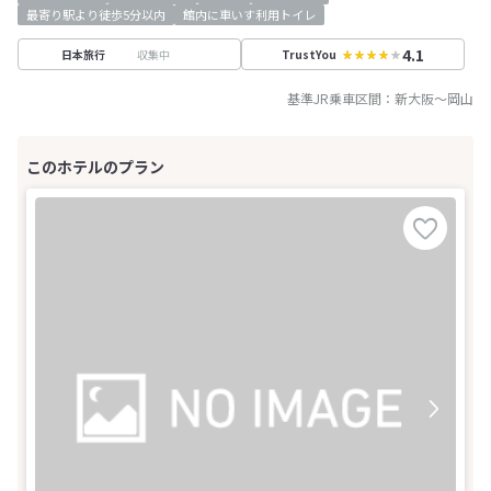
最寄り駅より徒歩5分以内
館内に車いす利用トイレ
4.1
収集中
日本旅行
TrustYou
基準JR乗車区間：
新大阪
～
岡山