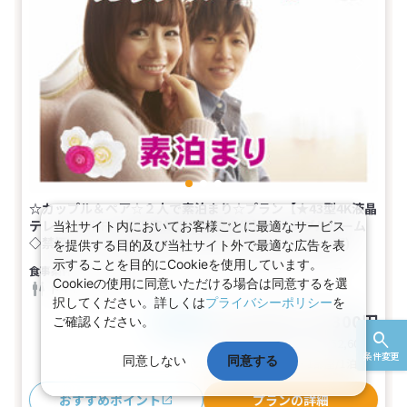
☆カップル＆ペア☆２人で素泊まり☆プラン【★43型4K液晶
テレビ・Wi-Fi・加湿空気清浄機等完備】セミダブルルーム
当社サイト内においてお客様ごとに最適なサービス
◇禁煙◇123cm幅セミダブルベッド【中上階】(2名1室)
を提供する目的及び当社サイト外で最適な広告を表
示することを目的にCookieを使用しています。
食事なし
1～2名
セミダブル
バス
Cookieの使用に同意いただける場合は同意するを選
トイレ
禁煙
択してください。詳しくは
プライバシーポリシー
を
21,100～26,300円
ご確認ください。
税込
おとな1名
基本代金合計
42,200〜52,600
円
条件変更
同意しない
同意する
(おとな2名 こども0名・1部屋/1泊2日)
おすすめポイント
プランの詳細