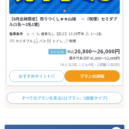
【8月出発限定】売りつくし★★山陽 －〔喫煙〕セミダブ
ル(1名～2名1室)
食事なし
【広さ】13.29平米
1～2名
セミダブル
バス
トイレ
喫煙
20,800～26,000円
税込
おとな1名
基本代金合計
41,600〜52,000
円
(おとな2名 こども0名・1部屋/1泊2日)
おすすめポイント
プランの詳細
すべてのプランを見る
(21プラン、3部屋タイプ)