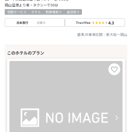
岡山空港より車・タクシーで50分
宅配サービス
ホテル
駐車場有り
送迎有り
4.3
収集中
日本旅行
TrustYou
基準JR乗車区間：
新大阪
～
岡山