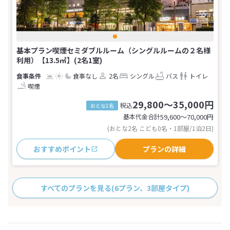
基本プラン喫煙セミダブルルーム（シングルルームの２名様
利用）【13.5㎡】(2名1室)
食事なし
2名
シングル
バス
トイレ
喫煙
29,800～35,000円
税込
おとな1名
基本代金合計
59,600〜70,000
円
(おとな2名 こども0名・1部屋/1泊2日)
おすすめポイント
プランの詳細
すべてのプランを見る
(6プラン、3部屋タイプ)