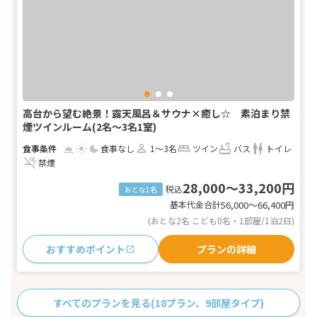
高台から望む絶景！露天風呂＆サウナ×癒し☆ 素泊まり禁
煙ツインルーム(2名～3名1室)
食事なし
1～3名
ツイン
バス
トイレ
禁煙
28,000～33,200円
税込
おとな1名
基本代金合計
56,000〜66,400
円
(おとな2名 こども0名・1部屋/1泊2日)
おすすめポイント
プランの詳細
すべてのプランを見る
(18プラン、9部屋タイプ)