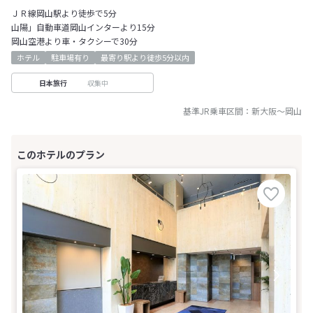
ＪＲ線岡山駅より徒歩で5分
山陽」自動車道岡山インターより15分
岡山空港より車・タクシーで30分
ホテル
駐車場有り
最寄り駅より徒歩5分以内
収集中
日本旅行
基準JR乗車区間：
新大阪
～
岡山