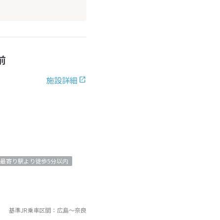
前
施設詳細
最寄り駅より徒歩5分以内
基準JR乗車区間：
広島
～
奈良