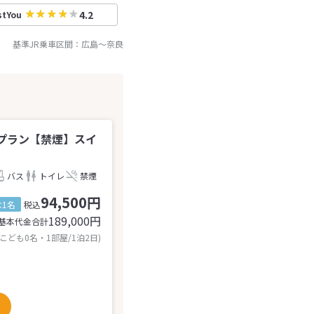
4.2
stYou
基準JR乗車区間：
広島
～
奈良
泊プラン【禁煙】スイ
バス
トイレ
禁煙
94,500円
1名
税込
189,000
円
基本代金合計
 こども0名・1部屋/1泊2日)