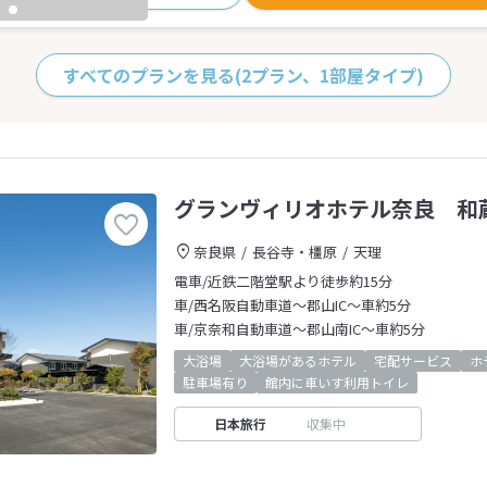
すべてのプランを見る
(2プラン、1部屋タイプ)
グランヴィリオホテル奈良 和
奈良県
長谷寺・橿原
天理
電車/近鉄二階堂駅より徒歩約15分
車/西名阪自動車道～郡山IC～車約5分
車/京奈和自動車道～郡山南IC～車約5分
大浴場
大浴場があるホテル
宅配サービス
ホ
駐車場有り
館内に車いす利用トイレ
日本旅行
収集中