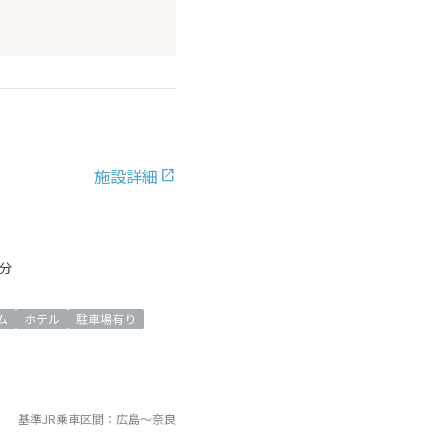
施設詳細
分
ム
ホテル
駐車場有り
基準JR乗車区間：
広島
～
奈良