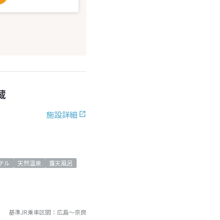
蔵
施設詳細
テル
天然温泉
露天風呂
基準JR乗車区間：
広島
～
奈良