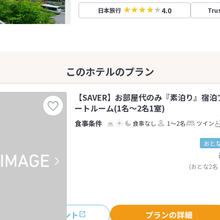
4.0
日本旅行
Tru
【SAVER】お部屋代のみ『素泊り』宿
ートルーム(1名～2名1室)
食事なし
1～2名
ツイン
おとな
(おとな2名
おすすめポイント
プランの詳細