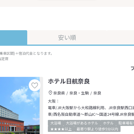
安い順
準乗車区間)＋宿泊代金となります。
指定席
ホテル日航奈良
奈良県
奈良・生駒
奈良
大阪：
電車/JR大阪駅から大和路線利用、JR奈良駅西口
車/西名阪自動車道～郡山IC～国道24号線JR奈良
大浴場
大浴場があるホテル
ホテル
駐車場有
★★★★以上
最寄り駅より徒歩5分以内