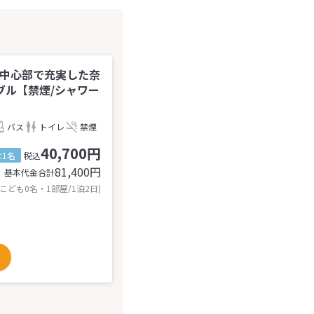
内中心部で充実した奈
ブル【禁煙/シャワー
バス
トイレ
禁煙
40,700円
1名
税込
81,400
円
基本代金合計
 こども0名・1部屋/1泊2日)