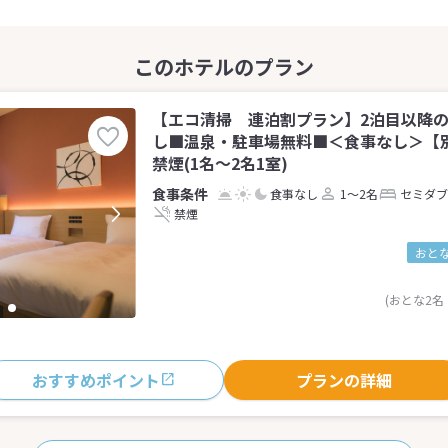
【エコ清掃 連泊割プラン】2泊目以降
し■温泉・駐車場無料■＜食事なし＞【
禁煙(1名～2名1室)
食事なし
1～2名
セミダブ
禁煙
おとな
(おとな2名
おすすめポイント
プランの詳細