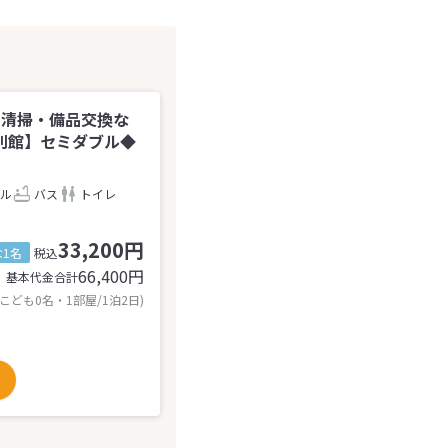
の清掃・備品交換な
別館】セミダブル◆
ル
バス
トイレ
33,200円
1名
税込
66,400
円
基本代金合計
 こども0名・1部屋/1泊2日)