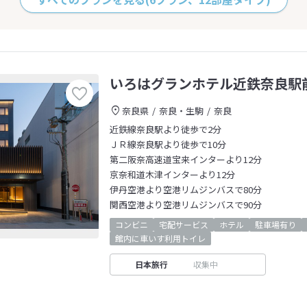
いろはグランホテル近鉄奈良駅
奈良県
奈良・生駒
奈良
近鉄線奈良駅より徒歩で2分
ＪＲ線奈良駅より徒歩で10分
第二阪奈高速道宝来インターより12分
京奈和道木津インターより12分
伊丹空港より空港リムジンバスで80分
関西空港より空港リムジンバスで90分
コンビニ
宅配サービス
ホテル
駐車場有り
館内に車いす利用トイレ
日本旅行
収集中