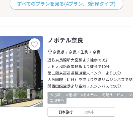
すべてのプランを見る
(4プラン、5部屋タイプ)
ノボテル奈良
奈良県
奈良・生駒
奈良
近鉄奈良線新大宮駅より徒歩で8分
ＪＲ大和路線奈良駅より徒歩で10分
第二阪奈高速道路道宝来インターより10分
大阪国際（伊丹）空港より空港リムジンバスで65
関西国際空港より空港リムジンバスで90分
大浴場
大浴場があるホテル
宅配サービス
ジ
送迎有り
日本旅行
収集中