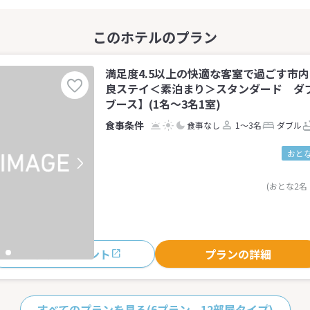
満足度4.5以上の快適な客室で過ごす市
良ステイ＜素泊まり＞スタンダード ダ
ブース】(1名～3名1室)
食事なし
1～3名
ダブル
おとな
(おとな2名
おすすめポイント
プランの詳細
すべてのプランを見る
(6プラン、12部屋タイプ)