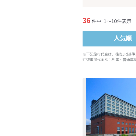
36
件中
1～10件表示
人気順
※下記旅行代金は、往復JR(基
往復追加代金なし列車・普通車