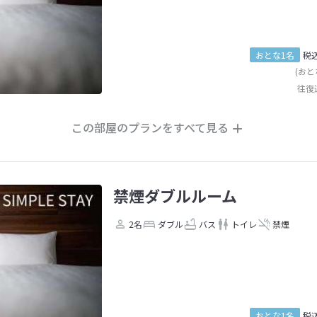
おとな1名
税
(おと
往復
この部屋のプランをすべて見る
禁煙ダブルルーム
2名
ダブル
バス
トイレ
禁煙
おとな1名
税