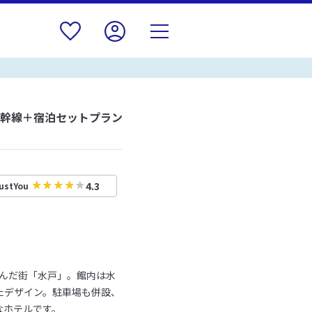
新幹線＋宿泊セットプラン
4.3
ustYou
育んだ街「水戸」。館内は水
たデザイン。駐車場も併設、
なホテルです。