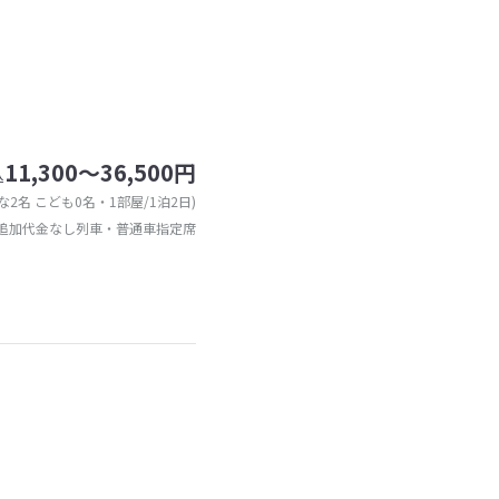
11,300～36,500円
込
な2名 こども0名・1部屋/1泊2日)
追加代金なし列車・普通車指定席