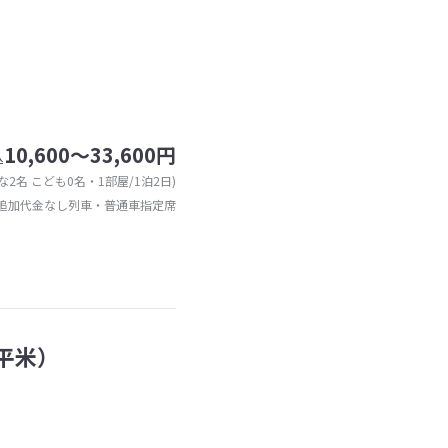
10,600～33,600円
込
な2名 こども0名・1部屋/1泊2日)
追加代金なし列車・普通車指定席
平米）