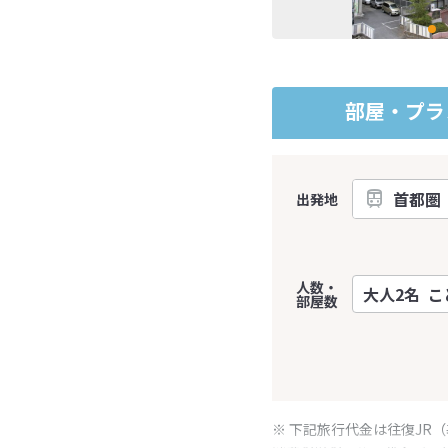
部屋・プラ
出発地
人数・
部屋数
※ 下記旅行代金は往復JR