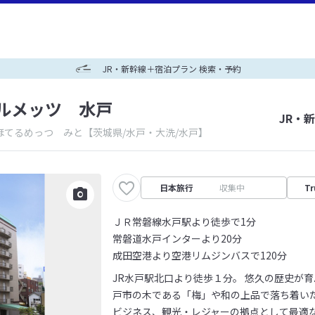
JR・新幹線＋宿泊プラン 検索・予約
ルメッツ 水戸
JR・
ほてるめっつ みと
【茨城県/水戸・大洗/水戸】
日本旅行
収集中
Tr
ＪＲ常磐線水戸駅より徒歩で1分
常磐道水戸インターより20分
成田空港より空港リムジンバスで120分
JR水戸駅北口より徒歩１分。 悠久の歴史が
戸市の木である「梅」や和の上品で落ち着い
ビジネス、観光・レジャーの拠点として最適