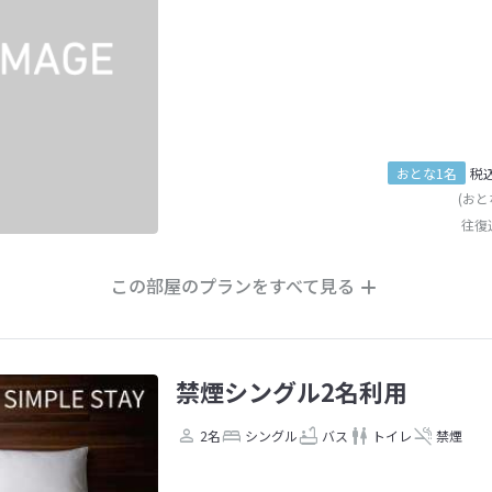
おとな1名
税
(おと
往復
この部屋のプランをすべて見る
禁煙シングル2名利用
2名
シングル
バス
トイレ
禁煙