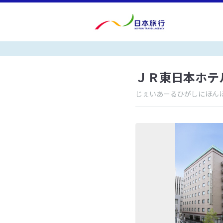
ＪＲ東日本ホテ
じぇいあーるひがしにほん