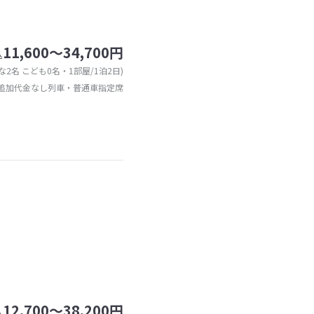
11,600～34,700円
込
な2名 こども0名・1部屋/1泊2日)
追加代金なし列車・普通車指定席
12,700～38,200円
込