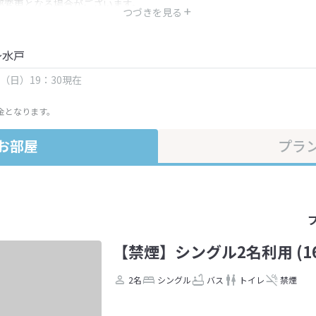
部変更となる場合がございます。
つづきを見る
金・プラン内容は一定時間ごとに更新されます。最終確認画面でご確認く
～水戸
日（日）19：30現在
金となります。
お部屋
プラ
【禁煙】シングル2名利用 (16
2名
シングル
バス
トイレ
禁煙