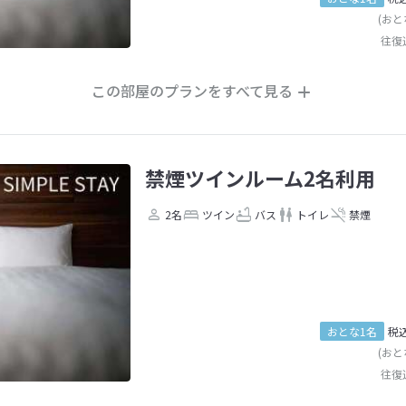
(おと
往復
この部屋のプランをすべて見る
禁煙ツインルーム2名利用
2名
ツイン
バス
トイレ
禁煙
おとな1名
税
(おと
往復