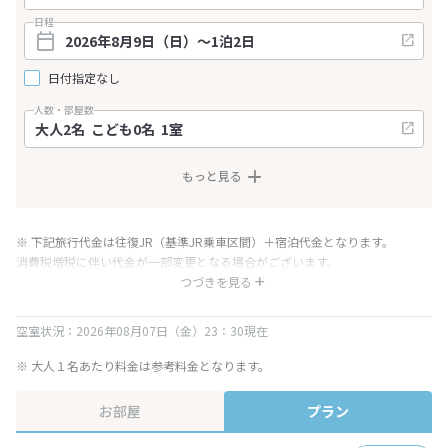
日程
日付指定なし
人数・部屋数
もっと見る
※ 下記旅行代金は往復JR（基準JR乗車区間）＋宿泊代金となります。
消費税増税に伴い代金が一部変更となる場合がございます。
※ 表示されている旅行代金・プラン内容は一定時間ごとに更新されます。最
つづきを見る
終確認画面でご確認ください。
空室状況：2026年08月07日（金）23：30現在
※ 大人１名あたり料金は参考料金となります。
お部屋
プラン