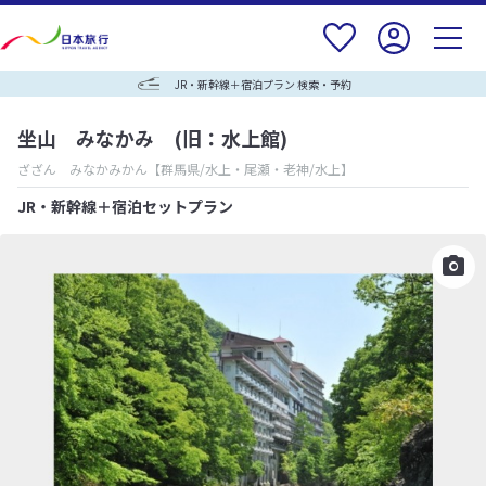
JR・新幹線＋宿泊プラン 検索・予約
坐山 みなかみ (旧：水上館)
ざざん みなかみかん
【群馬県/水上・尾瀬・老神/水上】
JR・新幹線＋宿泊セットプラン