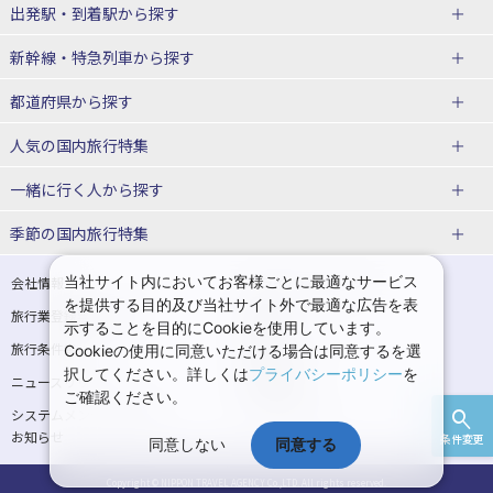
出発駅・到着駅
から探す
JR・新幹線＋ホテルパック
日帰り JR・新幹線 パック
新幹線・特急列車
から探す
出張パック
秋田⇔東京 新幹線パック
山形⇔東京 新幹線パック
都道府県から探す
仙台→東京 新幹線パック
新潟→東京 新幹線パック
北海道新幹線 旅行
東北新幹線 旅行
人気の国内旅行特集
富山⇔東京 新幹線パック
東京→青森 新幹線パック
山形新幹線 旅行
秋田新幹線 旅行
一緒に行く人
から探す
東京→仙台 新幹線パック
東京 新幹線パック
東海道新幹線 旅行
北陸新幹線 旅行
北海道旅行・ツアー
東京ディズニーリゾート®への旅
ユニバーサル・スタジオ・ジャパ
ンへの旅
季節の国内旅行特集
東京→金沢 新幹線パック
東京→新潟 新幹線パック
上越新幹線 旅行
山陽新幹線 旅行
東北
一人旅 国内版
家族・子連れ旅行 国内版
温泉旅行
日帰り旅行
東京⇔軽井沢 新幹線パック
東京→長野 新幹線パック
九州新幹線 旅行
西九州新幹線 旅行
青森旅行・ツアー
岩手旅行・ツアー
カップル・夫婦旅行 国内版
女子旅 国内版
桜・お花見特集
ゴールデンウィーク（GW）の国内
当社サイト内においてお客様ごとに最適なサービス
会社情報
プライバシーポリシー
旅行
を提供する目的及び当社サイト外で最適な広告を表
旅行業登録票・約款
規約集
東京→名古屋 新幹線パック
東京→京都 新幹線パック
特急サンダーバード 旅行
宮城旅行・ツアー
秋田旅行・ツアー
卒業旅行・学生旅行 国内版
示することを目的にCookieを使用しています。
夏休み・お盆の国内旅行
7月の国内旅行
旅行条件書
商標について
Cookieの使用に同意いただける場合は同意するを選
東京→大阪（新大阪） 新幹線パッ
東京→神戸（新神戸） 新幹線パッ
山形旅行・ツアー
福島旅行・ツアー
択してください。詳しくは
プライバシーポリシー
を
ニュースリリース
採用情報
ク
ク
8月の国内旅行
9月の国内旅行
ご確認ください。
関東
システムメンテナンスの
サイトマップ
東京→岡山 新幹線パック
東京→広島 新幹線パック
10月の国内旅行
11月の国内旅行
お知らせ
条件変更
同意しない
同意する
東京旅行・ツアー
神奈川旅行・ツアー
東京⇔山口 新幹線パック
東京→福岡（博多） 新幹線パック
紅葉旅行
クリスマスの国内旅行
Copyright © NIPPON TRAVEL AGENCY Co.,LTD. All rights reserved.