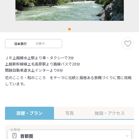
収集中
日本旅行
ＪＲ上越線水上駅より車・タクシーで3分
上越新幹線線上毛高原駅より路線バスで20分
関越自動車道水上インターより6分
花のこころ・和のこころ をテーマに伝統と風格ある旅館づくりに常に挑戦
しています。
部屋・プラン
写真
施設・アクセス
出発地