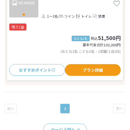
1～3名
ツイン
トイレ
禁煙
残り1室
51,500円
税込
おとな1名
基本代金合計
103,000
円
(おとな2名 こども0名・1部屋/1泊2日)
おすすめポイント
プラン詳細
1
ページ上部へ