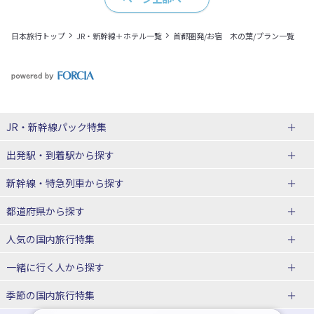
日本旅行トップ
JR・新幹線＋ホテル一覧
首都圏発/お宿 木の葉/プラン一覧
JR・新幹線パック
特集
出発駅・到着駅
から探す
JR・新幹線＋ホテルパック
日帰り JR・新幹線 パック
新幹線・特急列車
から探す
出張パック
秋田⇔東京 新幹線パック
山形⇔東京 新幹線パック
都道府県から探す
仙台→東京 新幹線パック
新潟→東京 新幹線パック
北海道新幹線 旅行
東北新幹線 旅行
人気の国内旅行特集
富山⇔東京 新幹線パック
東京→青森 新幹線パック
山形新幹線 旅行
秋田新幹線 旅行
一緒に行く人
から探す
東京→仙台 新幹線パック
東京 新幹線パック
東海道新幹線 旅行
北陸新幹線 旅行
北海道旅行・ツアー
東京ディズニーリゾート®への旅
ユニバーサル・スタジオ・ジャパ
ンへの旅
季節の国内旅行特集
東京→金沢 新幹線パック
東京→新潟 新幹線パック
上越新幹線 旅行
山陽新幹線 旅行
東北
一人旅 国内版
家族・子連れ旅行 国内版
温泉旅行
日帰り旅行