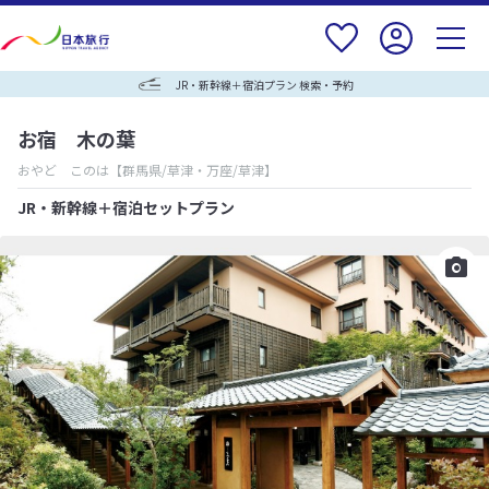
JR・新幹線＋宿泊プラン 検索・予約
お宿 木の葉
おやど このは
【群馬県/草津・万座/草津】
JR・新幹線＋宿泊セットプラン