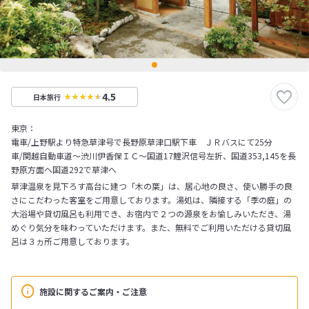
4.5
日本旅行
東京：
電車/上野駅より特急草津号で長野原草津口駅下車 ＪＲバスにて25分
車/関越自動車道～渋川伊香保ＩＣ～国道17鯉沢信号左折、国道353,145を長
野原方面へ国道292で草津へ
草津温泉を見下ろす高台に建つ「木の葉」は、居心地の良さ、使い勝手の良
さにこだわった客室をご用意しております。湯処は、隣接する「季の庭」の
大浴場や貸切風呂も利用でき、お宿内で２つの源泉をお愉しみいただき、湯
めぐり気分を味わっていただけます。また、無料でご利用いただける貸切風
呂は３ヵ所ご用意しております。
施設に関するご案内・ご注意