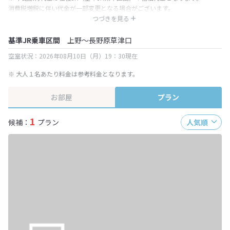
消費税増税に伴い代金が一部変更となる場合がございます。
※ 表示されている旅行代金・プラン内容は一定時間ごとに更新されます。最
つづきを見る
終確認画面でご確認ください。
基準JR乗車区間
上野～長野原草津口
空室状況：2026年08月10日（月）19：30現在
※ 大人１名あたり料金は参考料金となります。
お部屋
プラン
1
候補：
プラン
人気順