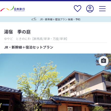
JR・新幹線＋宿泊プラン 検索・予約
湯宿 季の庭
ゆやど ときのにわ
【群馬県/草津・万座/草津】
JR・新幹線＋宿泊セットプラン