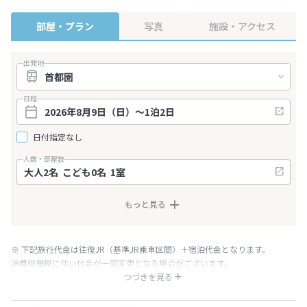
部屋・プラン
写真
施設・アクセス
出発地
日程
日付指定なし
人数・部屋数
もっと見る
※ 下記旅行代金は往復JR（基準JR乗車区間）＋宿泊代金となります。
消費税増税に伴い代金が一部変更となる場合がございます。
※ 表示されている旅行代金・プラン内容は一定時間ごとに更新されます。最
つづきを見る
終確認画面でご確認ください。