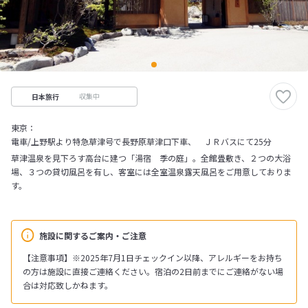
収集中
日本旅行
東京：
電車/上野駅より特急草津号で長野原草津口下車、 ＪＲバスにて25分
草津温泉を見下ろす高台に建つ「湯宿 季の庭」。全館畳敷き、２つの大浴
場、３つの貸切風呂を有し、客室には全室温泉露天風呂をご用意しておりま
す。
施設に関するご案内・ご注意
【注意事項】※2025年7月1日チェックイン以降、アレルギーをお持ち
の方は施設に直接ご連絡ください。宿泊の2日前までにご連絡がない場
合は対応致しかねます。