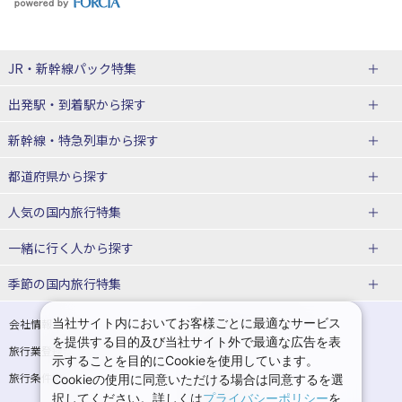
JR・新幹線パック
特集
出発駅・到着駅
から探す
JR・新幹線＋ホテルパック
日帰り JR・新幹線 パック
新幹線・特急列車
から探す
出張パック
秋田⇔東京 新幹線パック
山形⇔東京 新幹線パック
都道府県から探す
仙台→東京 新幹線パック
新潟→東京 新幹線パック
北海道新幹線 旅行
東北新幹線 旅行
人気の国内旅行特集
富山⇔東京 新幹線パック
東京→青森 新幹線パック
山形新幹線 旅行
秋田新幹線 旅行
一緒に行く人
から探す
東京→仙台 新幹線パック
東京 新幹線パック
東海道新幹線 旅行
北陸新幹線 旅行
北海道旅行・ツアー
東京ディズニーリゾート®への旅
ユニバーサル・スタジオ・ジャパ
ンへの旅
季節の国内旅行特集
東京→金沢 新幹線パック
東京→新潟 新幹線パック
上越新幹線 旅行
山陽新幹線 旅行
東北
一人旅 国内版
家族・子連れ旅行 国内版
温泉旅行
日帰り旅行
東京⇔軽井沢 新幹線パック
東京→長野 新幹線パック
九州新幹線 旅行
西九州新幹線 旅行
青森旅行・ツアー
岩手旅行・ツアー
カップル・夫婦旅行 国内版
女子旅 国内版
桜・お花見特集
ゴールデンウィーク（GW）の国内
当社サイト内においてお客様ごとに最適なサービス
会社情報
プライバシーポリシー
旅行
を提供する目的及び当社サイト外で最適な広告を表
旅行業登録票・約款
規約集
東京→名古屋 新幹線パック
東京→京都 新幹線パック
特急サンダーバード 旅行
宮城旅行・ツアー
秋田旅行・ツアー
卒業旅行・学生旅行 国内版
示することを目的にCookieを使用しています。
夏休み・お盆の国内旅行
7月の国内旅行
旅行条件書
商標について
Cookieの使用に同意いただける場合は同意するを選
東京→大阪（新大阪） 新幹線パッ
東京→神戸（新神戸） 新幹線パッ
山形旅行・ツアー
福島旅行・ツアー
択してください。詳しくは
プライバシーポリシー
を