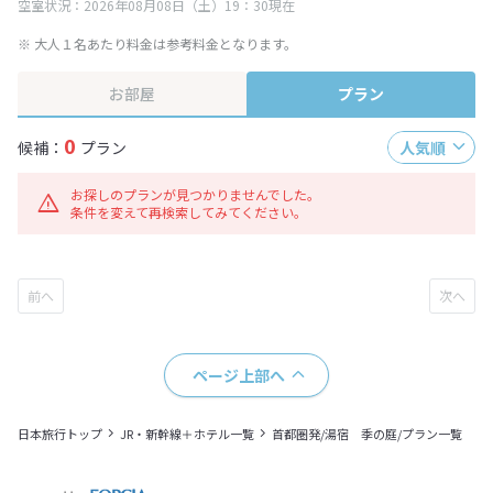
空室状況：2026年08月08日（土）19：30現在
※ 大人１名あたり料金は参考料金となります。
お部屋
プラン
0
候補：
プラン
人気順
お探しのプランが見つかりませんでした。
条件を変えて再検索してみてください。
ページ上部へ
日本旅行トップ
JR・新幹線＋ホテル一覧
首都圏発/湯宿 季の庭/プラン一覧